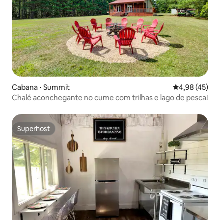
Cabana ⋅ Summit
4,98 de uma a
4,98 (45)
Chalé aconchegante no cume com trilhas e lago de pesca!
Superhost
Superhost