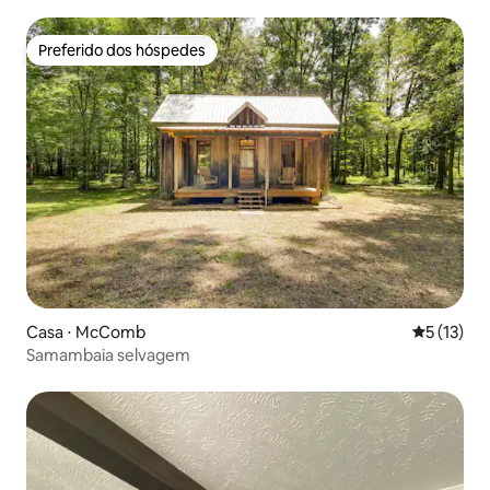
banheiros
Preferido dos hóspedes
Preferido dos hóspedes
Casa ⋅ McComb
5 de uma a
5 (13)
Samambaia selvagem