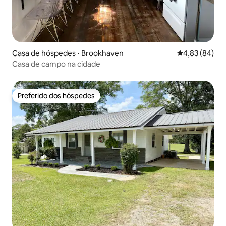
Casa de hóspedes ⋅ Brookhaven
4,83 de uma a
4,83 (84)
Casa de campo na cidade
Preferido dos hóspedes
Preferido dos hóspedes