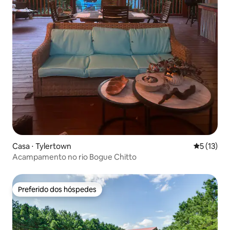
Casa ⋅ Tylertown
5 de uma a
5 (13)
Acampamento no rio Bogue Chitto
Preferido dos hóspedes
Preferido dos hóspedes