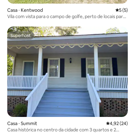
Casa ⋅ Kentwood
5 de uma 
5 (5)
Vila com vista para o campo de golfe, perto de locais para
casamentos.
Superhost
Superhost
Casa ⋅ Summit
4,92 de uma a
4,92 (24)
Casa histórica no centro da cidade com 3 quartos e 2