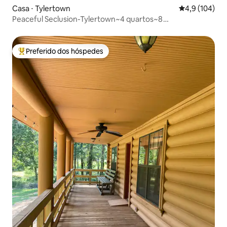
Casa ⋅ Tylertown
4,9 de uma av
4,9 (104)
Peaceful Seclusion-Tylertown~4 quartos~8
camas~Fechado
Preferido dos hóspedes
Entre os melhores preferidos dos hóspedes