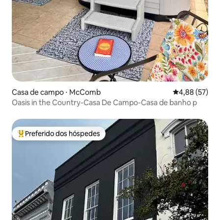
Casa de campo ⋅ McComb
4,88 de uma a
4,88 (57)
Oasis in the Country-Casa De Campo-Casa de banho p
Preferido dos hóspedes
Entre os melhores preferidos dos hóspedes