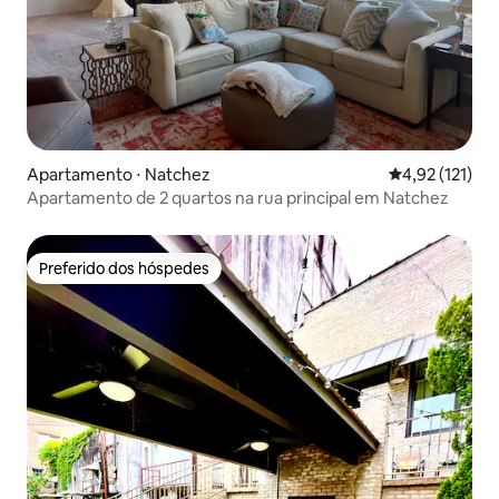
Apartamento ⋅ Natchez
4,92 de uma av
4,92 (121)
Apartamento de 2 quartos na rua principal em Natchez
Preferido dos hóspedes
Preferido dos hóspedes