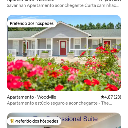
Savannah Apartamento aconchegante Curta caminhada
até o centro da cidade
Preferido dos hóspedes
Preferido dos hóspedes
Apartamento ⋅ Woodville
4,87 de uma a
4,87 (23)
Apartamento estúdio seguro e aconchegante - The
Joshua #5
Preferido dos hóspedes
Entre os melhores preferidos dos hóspedes