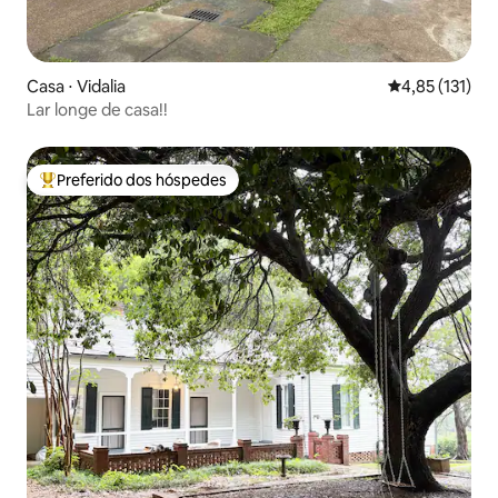
Casa ⋅ Vidalia
4,85 de uma av
4,85 (131)
Lar longe de casa!!
Preferido dos hóspedes
Entre os melhores preferidos dos hóspedes