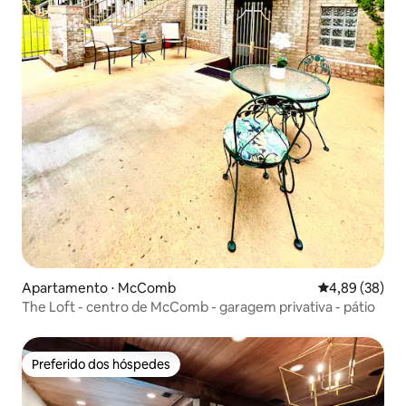
Apartamento ⋅ McComb
4,89 de uma a
4,89 (38)
The Loft - centro de McComb - garagem privativa - pátio
Preferido dos hóspedes
Preferido dos hóspedes