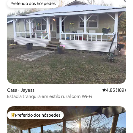
Preferido dos hóspedes
Preferido dos hóspedes
Casa ⋅ Jayess
4,85 de uma av
4,85 (189)
Estadia tranquila em estilo rural com Wi-Fi
Preferido dos hóspedes
Entre os melhores preferidos dos hóspedes