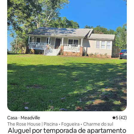
Casa ⋅ Meadville
5 de uma a
5 (42)
The Rose House | Piscina • Fogueira • Charme do sul
Aluguel por temporada de apartamento