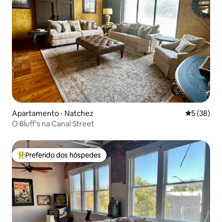
Apartamento ⋅ Natchez
5 de uma a
5 (38)
O Bluff's na Canal Street
Preferido dos hóspedes
Entre os melhores preferidos dos hóspedes