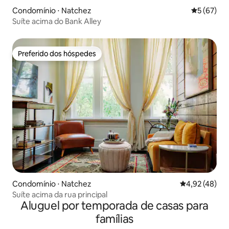
Condomínio ⋅ Natchez
5 de uma a
5 (67)
Suíte acima do Bank Alley
Preferido dos hóspedes
Preferido dos hóspedes
Condomínio ⋅ Natchez
4,92 de uma a
4,92 (48)
Suíte acima da rua principal
Aluguel por temporada de casas para
famílias