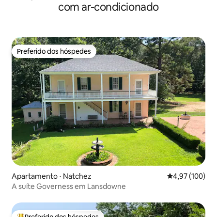
com ar-condicionado
Preferido dos hóspedes
Preferido dos hóspedes
Apartamento ⋅ Natchez
4,97 de uma av
4,97 (100)
A suíte Governess em Lansdowne