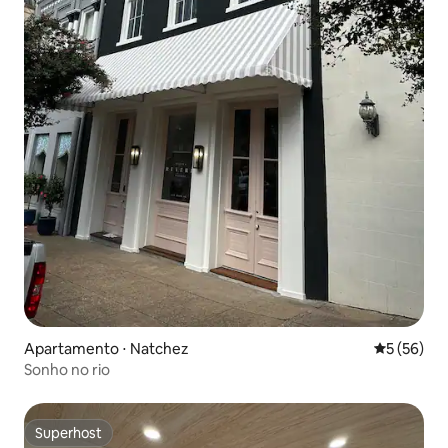
Apartamento ⋅ Natchez
5 de uma a
5 (56)
Sonho no rio
Superhost
Superhost