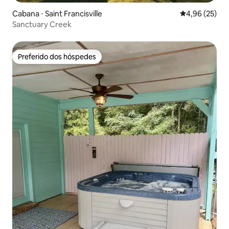
Cabana ⋅ Saint Francisville
4,96 de uma a
4,96 (25)
Sanctuary Creek
Preferido dos hóspedes
Preferido dos hóspedes