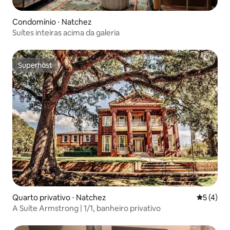
Condomínio ⋅ Natchez
Suítes inteiras acima da galeria
Superhost
Superhost
Quarto privativo ⋅ Natchez
5 de uma 
5 (4)
A Suíte Armstrong | 1/1, banheiro privativo