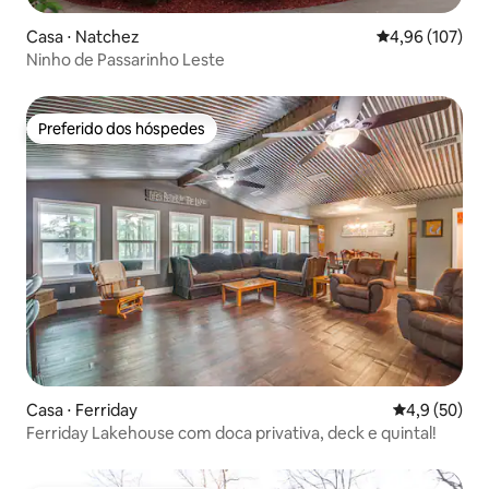
Casa ⋅ Natchez
4,96 de uma av
4,96 (107)
Ninho de Passarinho Leste
Preferido dos hóspedes
Preferido dos hóspedes
Casa ⋅ Ferriday
4,9 de uma a
4,9 (50)
Ferriday Lakehouse com doca privativa, deck e quintal!