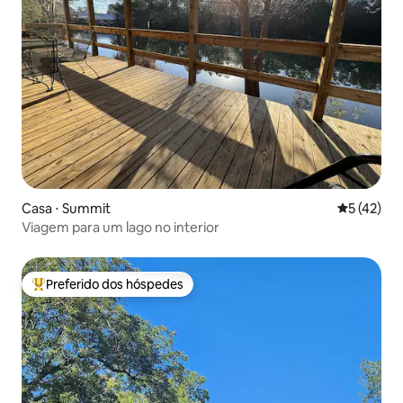
Casa ⋅ Summit
5 de uma a
5 (42)
Viagem para um lago no interior
Preferido dos hóspedes
Entre os melhores preferidos dos hóspedes