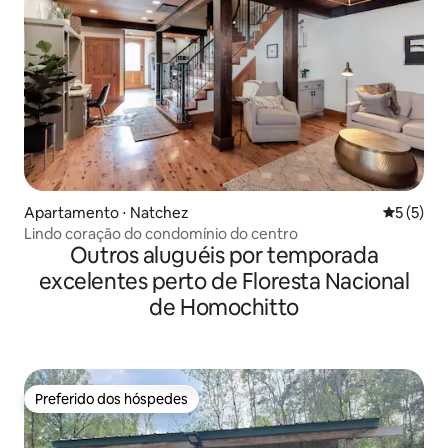
Apartamento ⋅ Natchez
5 de uma 
5 (5)
Lindo coração do condomínio do centro
Outros aluguéis por temporada
excelentes perto de Floresta Nacional
de Homochitto
Preferido dos hóspedes
Preferido dos hóspedes