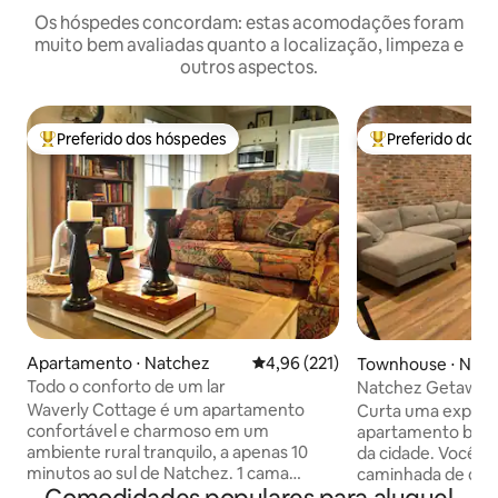
Os hóspedes concordam: estas acomodações foram
muito bem avaliadas quanto a localização, limpeza e
outros aspectos.
Preferido dos hóspedes
Preferido dos 
Entre os melhores preferidos dos hóspedes
Entre os melhore
Apartamento ⋅ Natchez
4,96 de uma avaliação média de 
4,96 (221)
Townhouse ⋅ Nat
Todo o conforto de um lar
Natchez Getaway 
totalmente renov
Waverly Cottage é um apartamento
Curta uma experiê
cidade
confortável e charmoso em um
apartamento bem-
ambiente rural tranquilo, a apenas 10
da cidade. Você está a uma curta
minutos ao sul de Natchez. 1 cama
caminhada de dist
Queen com colchão de espuma de
restaurantes do c