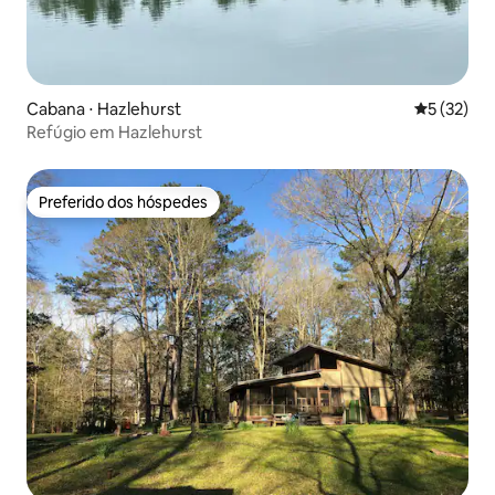
Cabana ⋅ Hazlehurst
5 de uma a
5 (32)
Refúgio em Hazlehurst
Preferido dos hóspedes
Preferido dos hóspedes