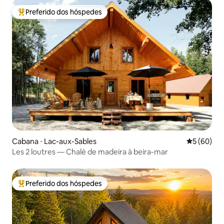
Preferido dos hóspedes
Entre os melhores preferidos dos hóspedes
Cabana ⋅ Lac-aux-Sables
5 de uma a
5 (60)
Les 2 loutres — Chalé de madeira à beira-mar
Preferido dos hóspedes
Entre os melhores preferidos dos hóspedes