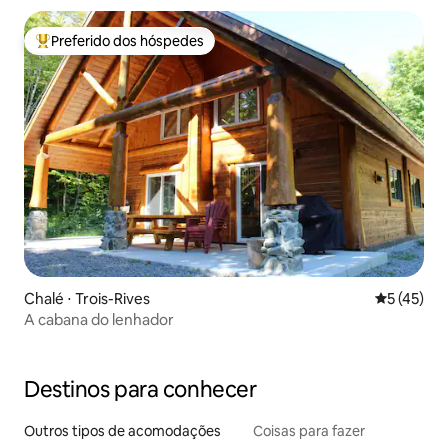
Preferido dos hóspedes
Entre os melhores preferidos dos hóspedes
Chalé ⋅ Trois-Rives
5 de uma a
5 (45)
A cabana do lenhador
Destinos para conhecer
Outros tipos de acomodações
Coisas para fazer