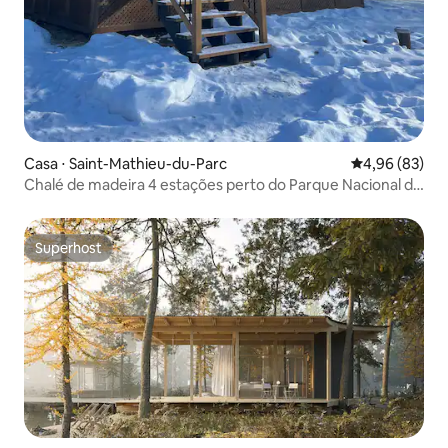
Casa ⋅ Saint-Mathieu-du-Parc
4,96 de uma a
4,96 (83)
Chalé de madeira 4 estações perto do Parque Nacional de
Mauricie
Superhost
Superhost