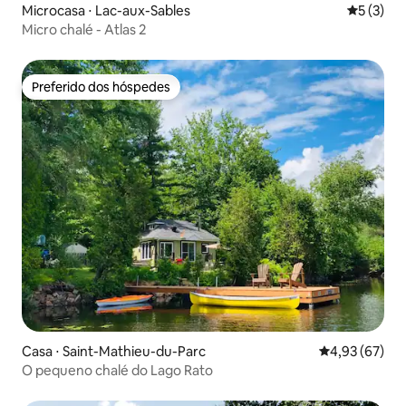
Microcasa ⋅ Lac-aux-Sables
5 de uma 
5 (3)
Micro chalé - Atlas 2
Preferido dos hóspedes
Preferido dos hóspedes
Casa ⋅ Saint-Mathieu-du-Parc
4,93 de uma a
4,93 (67)
O pequeno chalé do Lago Rato