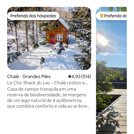
Preferido dos hóspedes
Preferido dos 
Preferido dos hóspedes
Entre os melhore
Chalé ⋅ Grandes Piles
4,93 de uma avaliação média de 
4,93 (514)
Le Chic Shack du Lac – Chalé rústico em
meio à natureza
Casa de campo tranquila em uma
reserva de biodiversidade, às margens
de um lago natural de 4 quilômetros,
que combina conforto e vida ao ar livre.
Fogão a lenha, lareira externa,
churrasqueira. 1 quarto com cama de
casal, 2 sofás-cama de solteiro na área
de estar. Cozinha funcional. Cantinho da