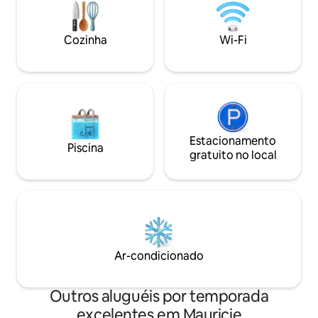
conforto em uma 
Serviços dentro de
está repleta de at
Cozinha
Wi-Fi
inverno!
Estacionamento
Piscina
gratuito no local
Ar-condicionado
Outros aluguéis por temporada
excelentes em Mauricie