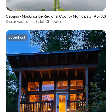
Cabana ⋅ Maskinongé Regional County Municipalit
5 de uma a
5 (32)
y
Ilha privada única (Islet Chouette)
Superhost
Superhost