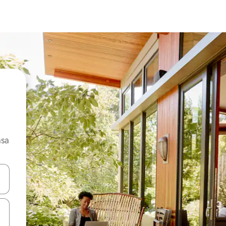
asa
ore-os usando as seta para cima e para baixo do teclado ou tocando e