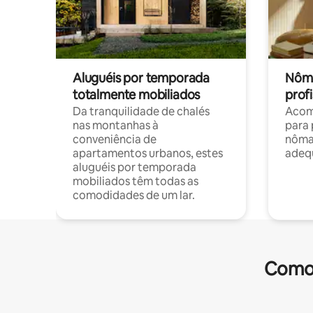
Aluguéis por temporada
Nôma
totalmente mobiliados
profi
Da tranquilidade de chalés
Acom
nas montanhas à
para 
conveniência de
nôma
apartamentos urbanos, estes
adequ
aluguéis por temporada
mobiliados têm todas as
comodidades de um lar.
Comod