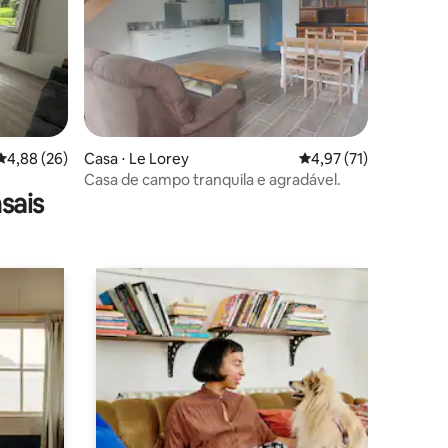
ções
4,88 de uma avaliação média de 5, 26 avaliações
4,88 (26)
Casa ⋅ Le Lorey
4,97 de uma avaliação
4,97 (71)
Casa de campo tranquila e agradável.
sais