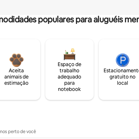
odidades populares para aluguéis men
Espaço de
Aceita
trabalho
Estacionament
animais de
adequado
gratuito no
estimação
para
local
notebook
inos perto de você