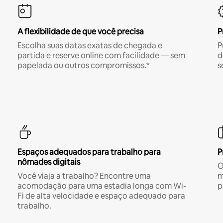
A flexibilidade de que você precisa
P
Escolha suas datas exatas de chegada e
P
partida e reserve online com facilidade — sem
d
papelada ou outros compromissos.*
s
Espaços adequados para trabalho para
P
nômades digitais
O
Você viaja a trabalho? Encontre uma
m
acomodação para uma estadia longa com Wi-
p
Fi de alta velocidade e espaço adequado para
trabalho.