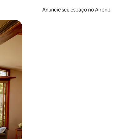
Anuncie seu espaço no Airbnb
 deslizando o dedo na tela.