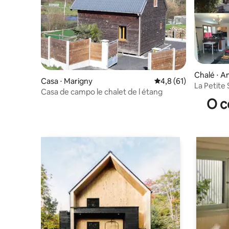
Chalé ⋅ A
Casa ⋅ Marigny
4,8 de uma avaliação 
4,8 (61)
La Petite
Casa de campo le chalet de l étang
O c