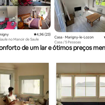
migny
4,96 de uma avaliação média de 5, 23 avalia
4,96 (23)
média de 5, 61 avaliações
Casa ⋅ Marigny-le-Lozon
 Saule no Manoir de Saule
Casa / 5 Pessoas
onforto de um lar e ótimos preços men