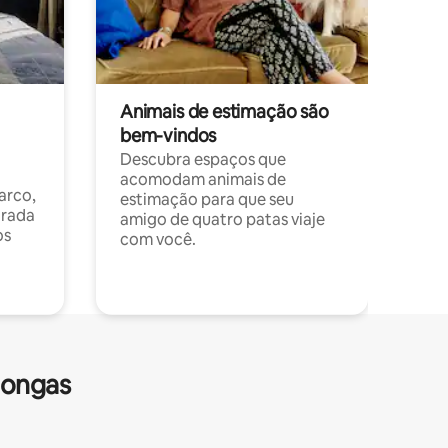
Animais de estimação são
bem-vindos
Descubra espaços que
acomodam animais de
arco,
estimação para que seu
orada
amigo de quatro patas viaje
os
com você.
longas