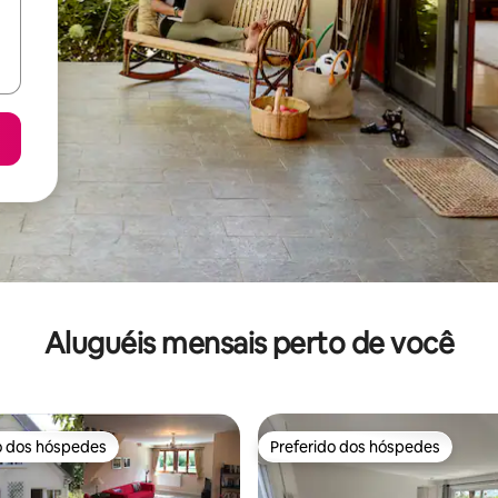
Aluguéis mensais perto de você
o dos hóspedes
Preferido dos hóspedes
o dos hóspedes
Preferido dos hóspedes