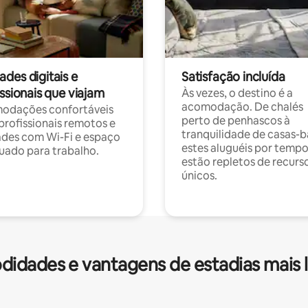
des digitais e
Satisfação incluída
ssionais que viajam
Às vezes, o destino é a
acomodação. De chalés
odações confortáveis
perto de penhascos à
profissionais remotos e
tranquilidade de casas-b
des com Wi-Fi e espaço
estes aluguéis por temp
ado para trabalho.
estão repletos de recurs
únicos.
idades e vantagens de estadias mais 