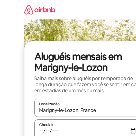
Pular
para
o
conteúdo
Aluguéis mensais em
Marigny-le-Lozon
Saiba mais sobre aluguéis por temporada de
longa duração que fazem você se sentir em c
em estadias de um mês ou mais.
Localização
Quando os resultados estiverem disponíveis, expl
Check-in