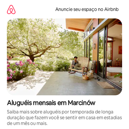
Pular
para
Anuncie seu espaço no Airbnb
o
conteúdo
Aluguéis mensais em Marcinów
Saiba mais sobre aluguéis por temporada de longa
duração que fazem você se sentir em casa em estadias
de um mês ou mais.