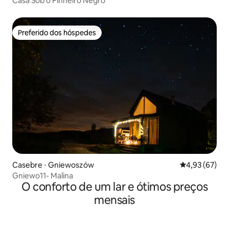
Casa Sob o Pinheiro Negro
Preferido dos hóspedes
Preferido dos hóspedes
Casebre ⋅ Gniewoszów
4,93 de uma a
4,93 (67)
Gniewo11- Malina
O conforto de um lar e ótimos preços
mensais