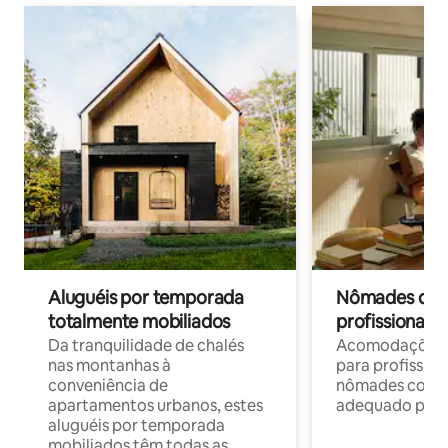
Aluguéis por temporada
Nômades digit
totalmente mobiliados
profissionais 
Da tranquilidade de chalés
Acomodações c
nas montanhas à
para profission
conveniência de
nômades com W
apartamentos urbanos, estes
adequado para 
aluguéis por temporada
mobiliados têm todas as