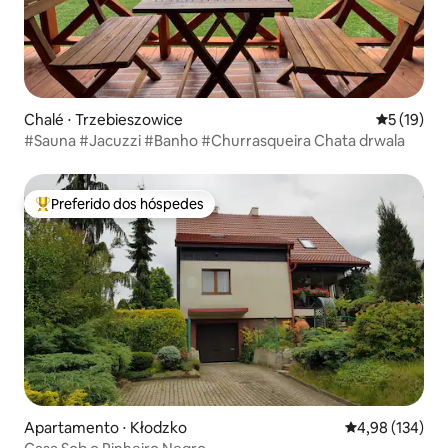
Chalé ⋅ Trzebieszowice
5 de uma a
5 (19)
#Sauna #Jacuzzi #Banho #Churrasqueira Chata drwala
Preferido dos hóspedes
Entre os melhores preferidos dos hóspedes
Apartamento ⋅ Kłodzko
4,98 de uma av
4,98 (134)