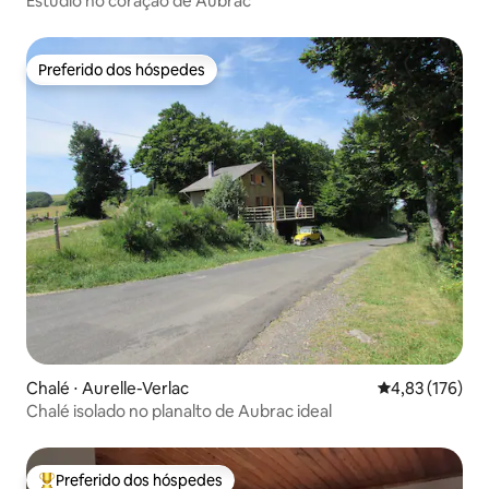
Estúdio no coração de Aubrac
Preferido dos hóspedes
Preferido dos hóspedes
Chalé ⋅ Aurelle-Verlac
4,83 de uma av
4,83 (176)
Chalé isolado no planalto de Aubrac ideal
Preferido dos hóspedes