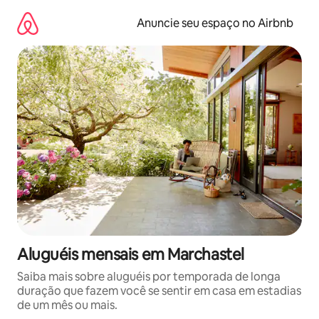
Pular
para
Anuncie seu espaço no Airbnb
o
conteúdo
Aluguéis mensais em Marchastel
Saiba mais sobre aluguéis por temporada de longa
duração que fazem você se sentir em casa em estadias
de um mês ou mais.