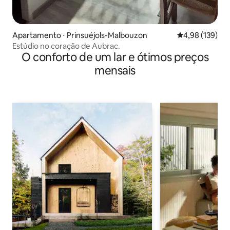
Apartamento ⋅ Prinsuéjols-Malbouzon
4,98 de uma av
4,98 (139)
Estúdio no coração de Aubrac.
O conforto de um lar e ótimos preços
mensais