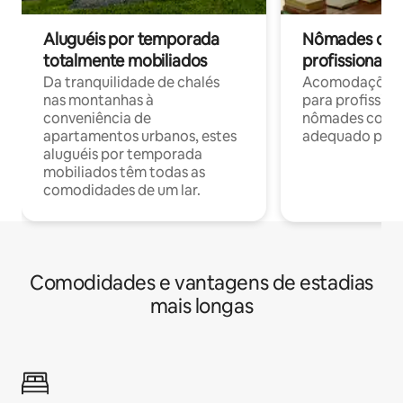
Aluguéis por temporada
Nômades digit
totalmente mobiliados
profissionais 
Da tranquilidade de chalés
Acomodações c
nas montanhas à
para profission
conveniência de
nômades com W
apartamentos urbanos, estes
adequado para 
aluguéis por temporada
mobiliados têm todas as
comodidades de um lar.
Comodidades e vantagens de estadias
mais longas