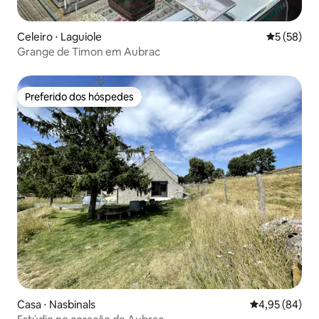
Celeiro ⋅ Laguiole
5 de uma a
5 (58)
Grange de Timon em Aubrac
Preferido dos hóspedes
Preferido dos hóspedes
Casa ⋅ Nasbinals
4,95 de uma a
4,95 (84)