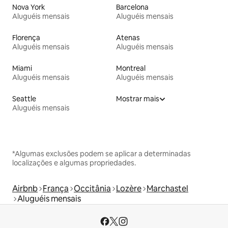
Nova York
Barcelona
Aluguéis mensais
Aluguéis mensais
Florença
Atenas
Aluguéis mensais
Aluguéis mensais
Miami
Montreal
Aluguéis mensais
Aluguéis mensais
Seattle
Mostrar mais
Aluguéis mensais
*Algumas exclusões podem se aplicar a determinadas
localizações e algumas propriedades.
Airbnb
França
Occitânia
Lozère
Marchastel
Aluguéis mensais