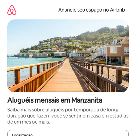
Pular
para
Anuncie seu espaço no Airbnb
o
conteúdo
Aluguéis mensais em Manzanita
Saiba mais sobre aluguéis por temporada de longa
duração que fazem você se sentir em casa em estadias
de um mês ou mais.
Localização