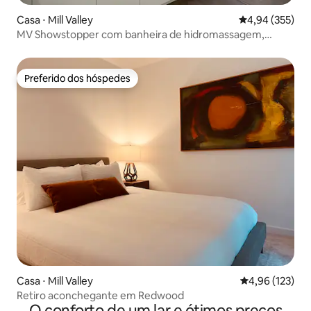
Casa ⋅ Mill Valley
4,94 de uma av
4,94 (355)
MV Showstopper com banheira de hidromassagem,
trampolim e vistas
Preferido dos hóspedes
Preferido dos hóspedes
Casa ⋅ Mill Valley
4,96 de uma av
4,96 (123)
Retiro aconchegante em Redwood
O conforto de um lar e ótimos preços