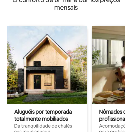
mensais
Aluguéis por temporada
Nômades digit
totalmente mobiliados
profissionais 
Da tranquilidade de chalés
Acomodações c
nas montanhas à
para profission