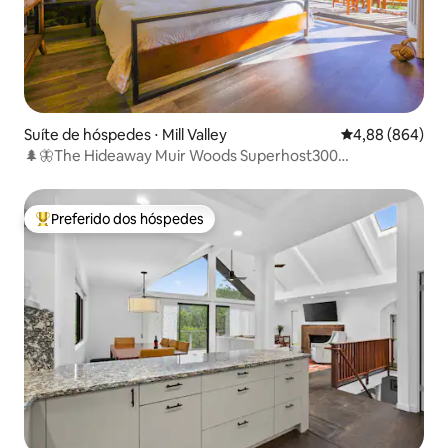
Suíte de hóspedes ⋅ Mill Valley
4,88 de uma ava
4,88 (864)
🌲🦋The Hideaway Muir Woods Superhost300
avaliação4.9/5
Preferido dos hóspedes
Entre os melhores preferidos dos hóspedes