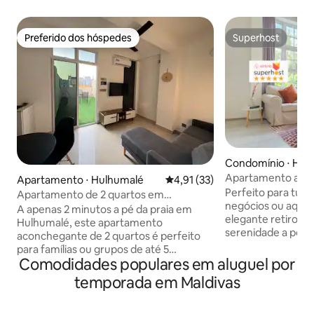
Preferido dos hóspedes
Superhost
Preferido dos hóspedes
Superhost
Condomínio ⋅ Hul
Apartamento acol
Apartamento ⋅ Hulhumalé
4,91 de uma avaliação média de
4,91 (33)
perto da praia — v
Perfeito para turis
Apartamento de 2 quartos em
negócios ou aquel
Hulhumalé com terraço • 2 minutos a pé
A apenas 2 minutos a pé da praia em
elegante retiro de
da praia
Hulhumalé, este apartamento
serenidade a pouc
aconchegante de 2 quartos é perfeito
bela Hulhumale. 
para famílias ou grupos de até 5
espaçoso e tranqu
Comodidades populares em aluguel por
hóspedes. Ambos os quartos têm
relaxar. Desfrute de uma cozinha
banheiro privativo, além de uma área de
temporada em Maldivas
totalmente funcion
estar e uma pequena cozinha. Aproveite
aconchegante, Wi-
o terraço privativo com área de
principal com um