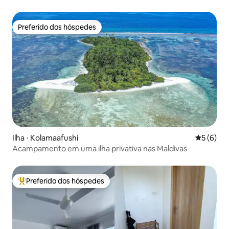
totalmente equipado
Preferido dos hóspedes
Preferido dos hóspedes
Ilha ⋅ Kolamaafushi
5 de uma 
5 (6)
Acampamento em uma ilha privativa nas Maldivas
Preferido dos hóspedes
Entre os melhores preferidos dos hóspedes