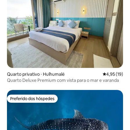
Quarto privativo ⋅ Hulhumalé
4,95 de uma a
4,95 (19)
Quarto Deluxe Premium com vista para o mar e varanda
Preferido dos hóspedes
Preferido dos hóspedes