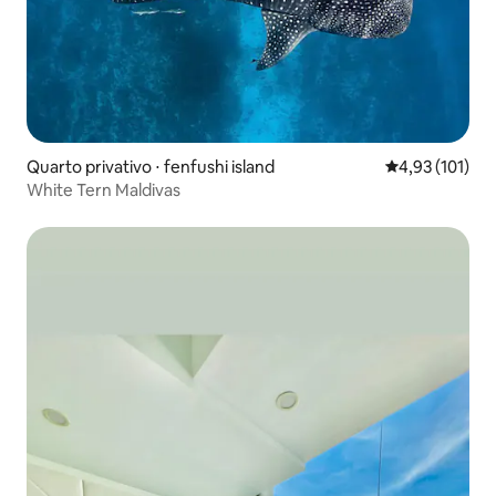
Quarto privativo ⋅ fenfushi island
4,93 de uma av
4,93 (101)
White Tern Maldivas