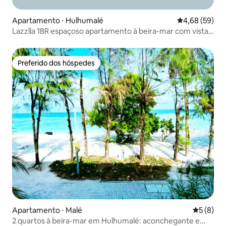
Apartamento ⋅ Hulhumalé
4,68 de uma a
4,68 (59)
Lazzlla 1BR espaçoso apartamento à beira-mar com vista
para o mar
Preferido dos hóspedes
Preferido dos hóspedes
Apartamento ⋅ Malé
5 de uma 
5 (8)
2 quartos à beira-mar em Hulhumalé: aconchegante e