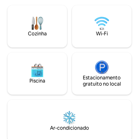
refeições ao ar livre, onde é permitido
e banheiro anexo,
fumar Ótimos restaurantes a uma curta
complementados po
distância a pé, e o aeroporto fica a
o mar. Com cafés populares,
apenas 10 minutos de distância, o que o
restaurantes e loj
torna ideal para escalas e estadias
seu refúgio de prai
curtas. Mobiliado com camas
Cozinha
Wi-Fi
na Biosphere Haus
confortáveis, ar-condicionado, Wi-Fi e
todos os itens essenciais para uma
estadia agradável
Estacionamento
Piscina
gratuito no local
Ar-condicionado