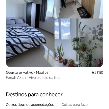
Quarto privativo ⋅ Maafushi
5 de uma a
5 (18)
Fenah Akah - Viva o estilo da ilha
Destinos para conhecer
Outros tipos de acomodações
Coisas para fazer