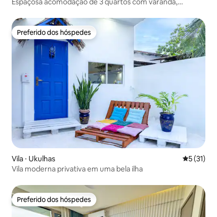
Espaçosa acomodação de 3 quartos com varanda,
traslado do aeroporto | Praia a 5 min
Preferido dos hóspedes
Preferido dos hóspedes
Vila ⋅ Ukulhas
5 de uma a
5 (31)
Vila moderna privativa em uma bela ilha
Preferido dos hóspedes
Preferido dos hóspedes