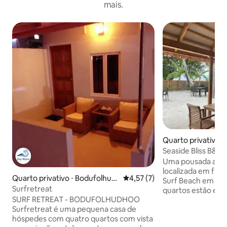
mais.
Quarto privativo ⋅
o
Seaside Bliss B&B
Uma pousada acon
localizada em fre
Quarto privativo ⋅ Bodufolhud
4,57 de uma avaliação média d
4,57 (7)
Surf Beach em Th
hoo
Surfretreat
quartos estão esp
SURF RETREAT - BODUFOLHUDHOO
primeiros andares
Surfretreat é uma pequena casa de
e conveniência. 
hóspedes com quatro quartos com vista
relaxar em nosso 