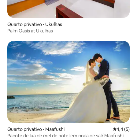
Quarto privativo ⋅ Ukulhas
Palm Oasis at Ukulhas
Quarto privativo ⋅ Maafushi
4,4 de uma 
4,4 (5)
Pacote de lua de mel de hotel em praia de sal/ Maafushi