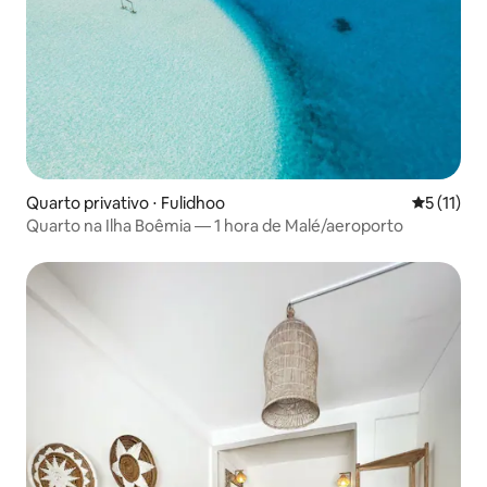
Quarto privativo ⋅ Fulidhoo
5 de uma a
5 (11)
Quarto na Ilha Boêmia — 1 hora de Malé/aeroporto