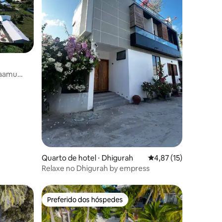
Laamu
ções
Quarto de hotel ⋅ Dhigurah
4,87 de uma avaliação
4,87 (15)
Relaxe no Dhigurah by empress
Preferido dos hóspedes
Preferido dos hóspedes