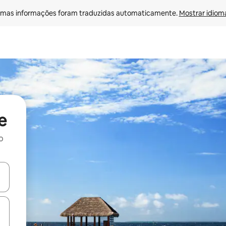
mas informações foram traduzidas automaticamente. 
Mostrar idioma
e
o
ore-os usando as seta para cima e para baixo do teclado ou tocando e