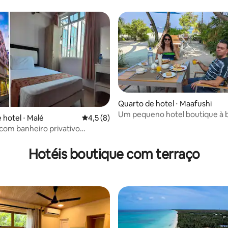
Quarto de hotel ⋅ Maafushi
Um pequeno hotel boutique à 
 hotel ⋅ Malé
4,5 de uma avaliação média de 5, 8 avalia
4,5 (8)
 média de 5, 4 avaliações
em Maafushi
com banheiro privativo
Hotéis boutique com terraço