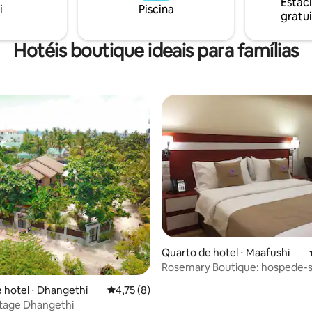
a propriedade.
Estac
tubarões-baleia, Manta, tartar
i
Piscina
gratui
muitas outras excursões.
Hotéis boutique ideais para famílias
média de 5, 15 avaliações
Quarto de hotel ⋅ Maafushi
Rosemary Boutique: hospede-
confortavelmente e crie memó
 hotel ⋅ Dhangethi
4,75 de uma avaliação média de 5, 8 avalia
4,75 (8)
ttage Dhangethi