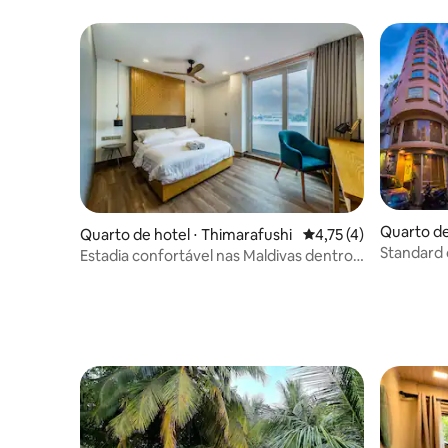
Quarto de
Quarto de hotel ⋅ Thimarafushi
4,75 de uma avaliação
4,75 (4)
Standard 
Estadia confortável nas Maldivas dentro
separado
do orçamento