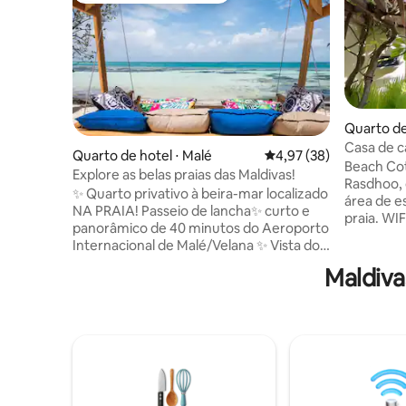
Quarto de
oll
Casa de c
Quarto de hotel ⋅ Malé
4,97 de uma avaliação 
4,97 (38)
Beach Cottage tem ac
Explore as belas praias das Maldivas!
Rasdhoo, 
✨ Quarto privativo à beira-mar localizado
área de e
NA PRAIA! Passeio de lancha✨ curto e
praia. WIFI gr
panorâmico de 40 minutos do Aeroporto
hóspedes
Internacional de Malé/Velana ✨ Vista do
armário. 
pôr do sol todos os dias do seu quarto! ✨
equipada
Maldiva
Perto de lojas, cafés e restaurantes ✨
de higien
Melhor para: mergulho com tubarões-
quartos p
lixa, mergulho com tartarugas,
plano com ca
alimentação de arraias, passeio de barco
da manhã 
com golfinhos, mergulho autônomo,
maldivian 
visita a um bar flutuante O ✨ preço inclui
manhãs na casa
café da manhã diário, caiaque e
mais próx
equipamento de mergulho com snorkel