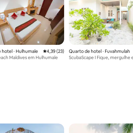
Quarto de hotel ⋅ Fuvahmulah
 hotel ⋅ Hulhumale
4,39 de uma avaliação média de 5, 23 avalia
4,39 (23)
ScubaScape I Fique, mergulhe 
each Maldives em Hulhumale
Fuvahmulah