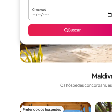
Checkout
Buscar
Maldiv
Os hóspedes concordam: este
Preferido dos hóspedes
Preferido dos hóspedes