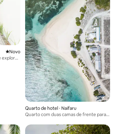
Novo lugar para ficar
Novo
ções
e explore
Quarto de hotel ⋅ Naifaru
Quarto com duas camas de frente para o
mar em uma ilha local