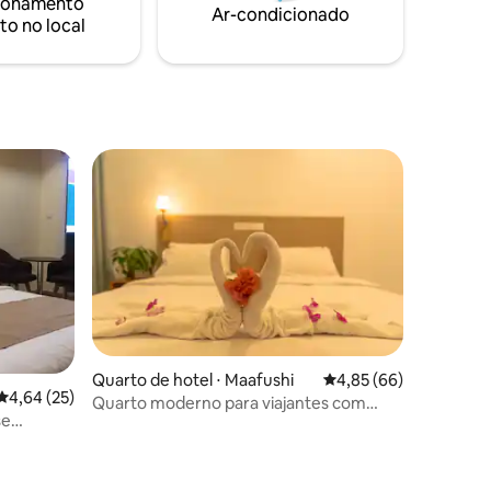
ionamento
de 70 minutos de Malé ou um voo de 1,5
ugas e
Ar-condicionado
to no local
horas de Colombo para o Aeroporto
Internacional de Gan.
Quarto de hotel ⋅ Maafushi
4,85 de uma avaliação
4,85 (66)
4,64 de uma avaliação média de 5, 25 avaliações
4,64 (25)
Quarto moderno para viajantes com
se
orçamento
rias
ções