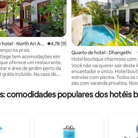
 hotel ⋅ North Ari At
4,78 de uma avaliação média de 5, 9 avalia
4,78 (9)
ampo na praia.
Quarto de hotel ⋅ Dhangethi
média de 5, 38 avaliações
omodações em
Hotel boutique charmoso com 
que oferece um restaurante,
Você não vai querer sair deste 
star e área de jardim perto da
encantador e único. Hotel bout
átis incluído. Na casa de
estrelas com piscina. Todos os 
, cada quarto vem com um
são com varanda privativa. Nos
A casa de banho privativa está
Júnior tem jacuzzi e varanda pr
 com um chuveiro e produtos
s: comodidades populares dos hotéis 
quartos com vista para o mar.
e pessoal gratuitos. Todos os
Restaurante asiático no piso té
ossuem uma televisão de ecrã
buffet de café da manhã e jant
nais por satélite, Um café
Bar da Piscina está aberto até à
continental estilo americano e
noite. A praia turística de biquí
está disponível todas as
espreguiçadeiras confortáveis,
 de praia. O aeroporto
e mesas. Organizamos mergul
imo é o Aeroporto de Male, a
snorkel e mergulho para nadar