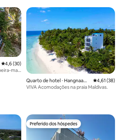
4,6 de uma avaliação média de 5, 30 avaliações
4,6 (30)
beira-mar
ções
Quarto de hotel ⋅ Hangnaame
4,61 de uma avaliação
4,61 (38)
edhoo
VIVA Acomodações na praia Maldivas.
Preferido dos hóspedes
Preferido dos hóspedes