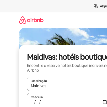
Pular
Algu
para
o
conteúdo
Maldivas: hotéis boutiqu
Encontre e reserve hotéis boutique incríveis n
Airbnb
Localização
Quando os resultados estiverem disponíveis, expl
Check-in