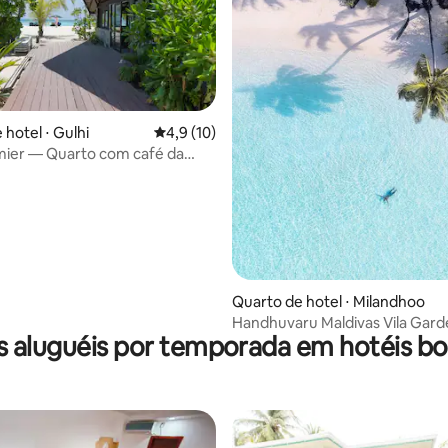
 hotel ⋅ Gulhi
4,9 de uma avaliação média de 5, 10 avalia
4,9 (10)
mier — Quarto com café da
Quarto de hotel ⋅ Milandhoo
Handhuvaru Maldivas Vila Gard
s aluguéis por temporada em hotéis bo
05