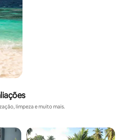
liações
zação, limpeza e muito mais.
Quarto d
Preferi
Preferi