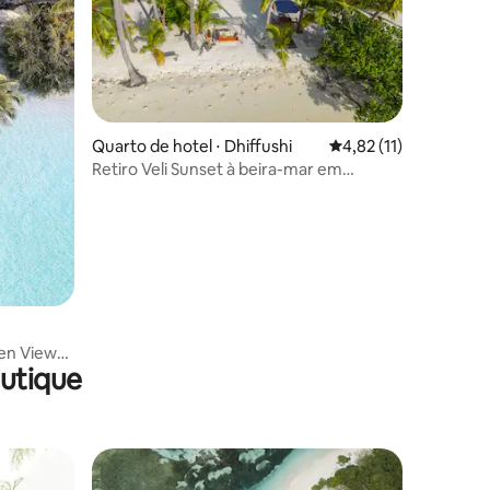
ções
Quarto de hotel ⋅ Dhiffushi
4,82 de uma avaliação
4,82 (11)
Retiro Veli Sunset à beira-mar em
Dhiffushi
en View
utique