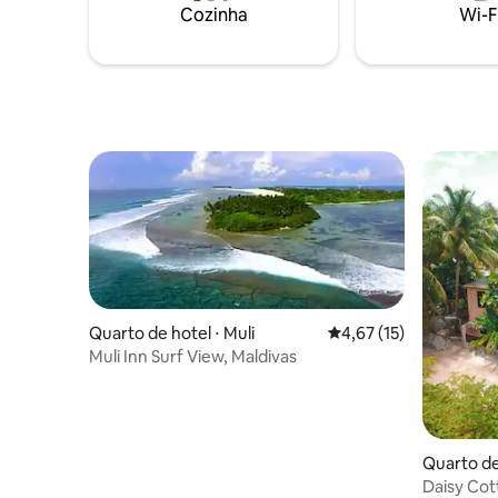
59,5 km d
**Por favor, observe $ 50 adicionais/noite
Cozinha
Wi-F
a serem pagos na chegada em impostos
locais ** 🛥🛥🛥🛥🛥🛥🛥🛥🛥🛥🛥🛥🛥🛥
🛥
Quarto de hotel ⋅ Muli
4,67 de uma avaliação 
4,67 (15)
Muli Inn Surf View, Maldivas
Quarto de
Daisy Co