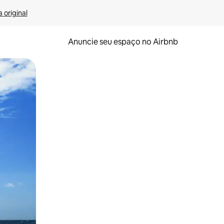
 original
Anuncie seu espaço no Airbnb
 deslizando o dedo na tela.