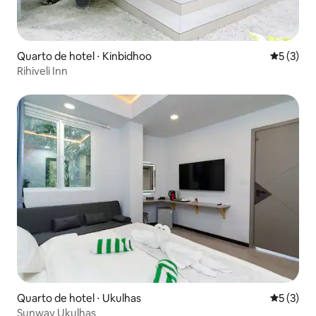
Quarto de hotel ⋅ Kinbidhoo
5 de uma 
5 (3)
Rihiveli Inn
Quarto de hotel ⋅ Ukulhas
5 de uma 
5 (3)
Sunway Ukulhas