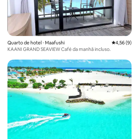
Quarto de hotel ⋅ Maafushi
4,56 de uma 
4,56 (9)
KAANI GRAND SEAVIEW Café da manhã incluso.