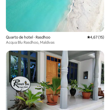
Quarto de hotel ⋅ Rasdhoo
4,67 de uma a
4,67 (15)
Acqua Blu Rasdhoo, Maldivas