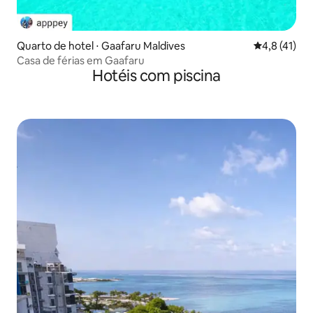
Quarto de hotel ⋅ Gaafaru Maldives
4,8 de uma a
4,8 (41)
Casa de férias em Gaafaru
Hotéis com piscina