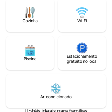
visita diurna do r
interno e spa ayurvédico Excursões pela
custo adicional
ilha e esportes aquáticos Jantares
românticos à luz de velas na praia
organizados mediante solicitação
Cozinha
Wi-Fi
Vivencie a escapadinha perfeita nas
Maldivas. Reserve sua estadia hoje!
Estacionamento
Piscina
gratuito no local
Ar-condicionado
Hotéis ideais para famílias