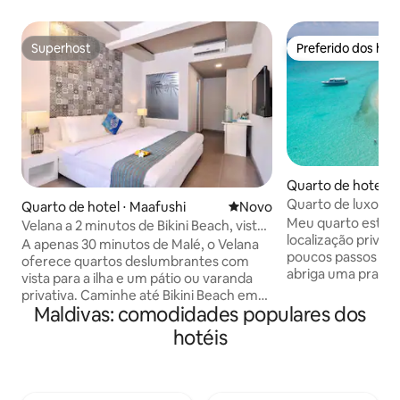
Superhost
Preferido dos hó
Superhost
Preferido dos hó
Quarto de hotel ⋅ 
Quarto de luxo c
Quarto de hotel ⋅ Maafushi
Novo lugar para ficar
Novo
Meu quarto está localizado na
Velana a 2 minutos de Bikini Beach, vista
localização privileg
para a ilha, Maafushi
A apenas 30 minutos de Malé, o Velana
poucos passos da p
oferece quartos deslumbrantes com
abriga uma praia 
vista para a ilha e um pátio ou varanda
cristalinas e uma 
privativa. Caminhe até Bikini Beach em
Além disso, o pôr d
Maldivas: comodidades populares dos
apenas 2 minutos! O que está incluído:
fascinantes e esp
Café da manhã gratuito Traslado
hotéis
nada menos do qu
gratuito para o cais de Maafushi em
mágica. > Praia de Bikini a 50 metros de
buggy do hotel Equipamento de snorkel
distância > 20 minutos de lancha incluída
gratuito (sujeito à disponibilidade)
Viagem de aventur
Funcionalidades do hotel: Restaurante