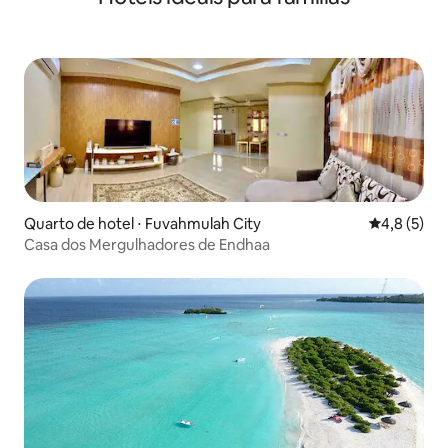
Quarto de hotel ⋅ Fuvahmulah City
4,8 de uma 
4,8 (5)
Casa dos Mergulhadores de Endhaa