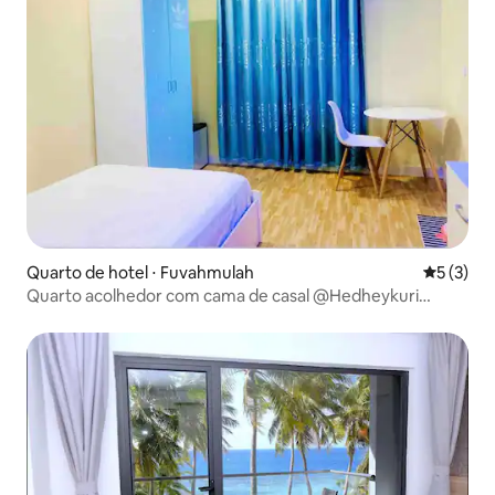
Quarto de hotel ⋅ Fuvahmulah
5 de uma 
5 (3)
Quarto acolhedor com cama de casal @Hedheykuri
Residence