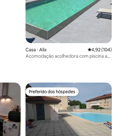
Casa ⋅ Alix
4,92 de uma avaliação 
4,92 (104)
Acomodação acolhedora com piscina a
35 minutos de Lyon
Preferido dos hóspedes
Preferido dos hóspedes