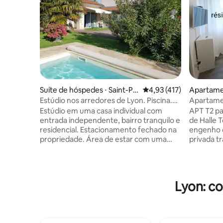
Suíte de hóspedes ⋅ Saint-Pri
4,93 de uma avaliação m
4,93 (417)
Apartamen
est
ès-Lyon
Estúdio nos arredores de Lyon. Piscina.
Apartame
(Eurexpo. Golfe)
Estúdio em uma casa individual com
APT T2 para a
entrada independente, bairro tranquilo e
de Halle 
residencial. Estacionamento fechado na
engenho d
propriedade. Área de estar com uma
privada t
cama de casal. Ao lado de um grande
fechada. Quarto 140cm (lençóis
parque, hipódromo, Universidade Lyon2.
fornecido
10 minutos a pé do Auchan com
COZINHA 
shopping center, área comercial.
Geladeira
Lyon: c
Restaurantes e supermercados a uma
Gusto/Coo
curta caminhada. Bonde ou ônibus a 300
Chuveiro 
metros. Bonde para o centro de Lyon
LED bluet
(direto em 30 minutos). Salão Eurexpo
disponíve