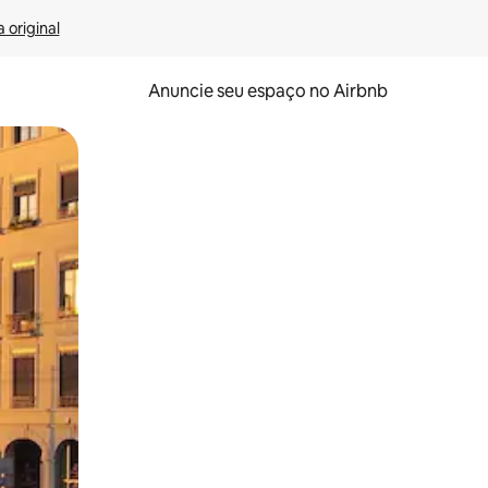
 original
Anuncie seu espaço no Airbnb
 deslizando o dedo na tela.