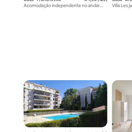
Acomodação independente no andar
Villa Les 
térreo em uma casa
Vallée