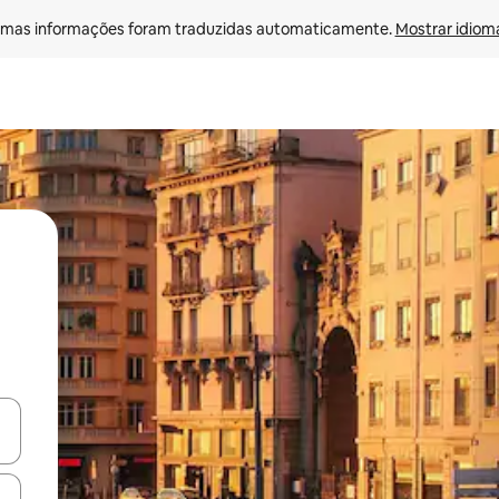
mas informações foram traduzidas automaticamente. 
Mostrar idioma
ore-os usando as seta para cima e para baixo do teclado ou tocando e