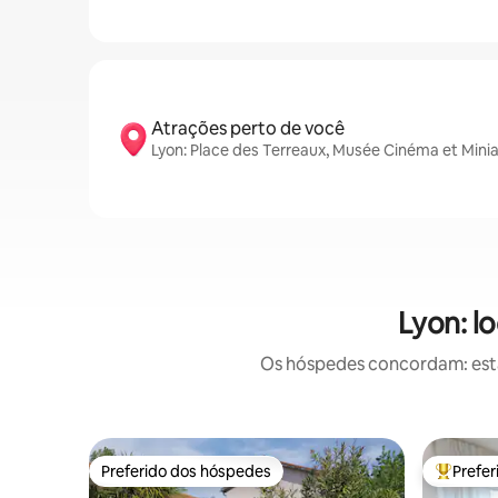
Atrações perto de você
Lyon: Place des Terreaux, Musée Cinéma et Minia
Lyon: l
Os hóspedes concordam: estas
Preferido dos hóspedes
Prefe
Preferido dos hóspedes
Entre os