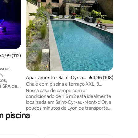
bourgeoi
Teremos 
neste ap
independ
localizad
Lyon e às 
desfruta
apartame
equipado
da nossa 
ções
,99 de uma avaliação média de 5, 112 avaliações
4,99 (112)
d'Or e, no
aquecida.
de estar
cademia
ssoas,
uma cam
e,
Apartamento ⋅ Saint-Cyr-au
4,96 de uma avaliação 
4,96 (108)
apartam
ços,
-Mont-d'Or
Chalé com piscina e terraço XXL, 3
propried
e SPA de
suítes, perto de Lyon
Nossa casa de campo com ar
uel de
condicionado de 115 m2 está idealmente
min de
localizada em Saint-Cyr-au-Mont-d'Or, a
ca.
poucos minutos de Lyon de transportes
 equipada,
 piscina
públicos (parada a 1 minuto de distância).
ladeira,
É composto por uma sala de estar de 45
fé e chá.
m2 com cozinha equipada (fogão,
e
churrasqueira de micro-ondas, geladeira,
cidas,
lava-louças...), 3 quartos com TV,