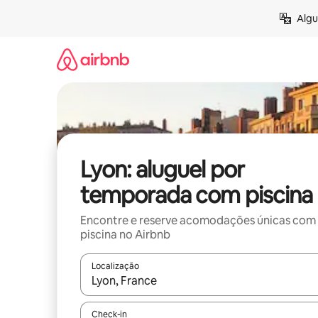
Pular
Algu
para
o
conteúdo
Lyon: aluguel por
temporada com piscina
Encontre e reserve acomodações únicas com
piscina no Airbnb
Localização
Quando os resultados estiverem disponíveis, expl
Check-in