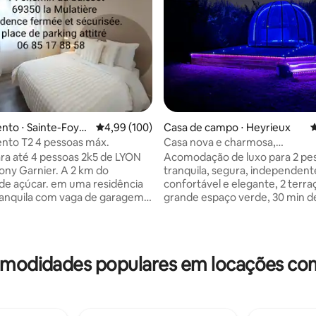
édia de 5, 417 avaliações
to ⋅ Sainte-Foy-l
4,99 de uma avaliação média de 5, 100 avalia
4,99 (100)
Casa de campo ⋅ Heyrieux
4
nto T2 4 pessoas máx.
Casa nova e charmosa,
equipada/piscina/spa/sauna/a
té 4 pessoas 2k5 de LYON
Acomodação de luxo para 2 pe
Tony Garnier. A 2 km do
tranquila, segura, independent
e açúcar. em uma residência
confortável e elegante, 2 terra
ranquila com vaga de garagem
grande espaço verde, 30 min d
cúpula gratuito, academia, alug
s) Sofá-cama de 140 cm
bicicletas gratuito, piscina, 30 
totalmente equipada.
SAUNA gratuita, jogo de petan
/forno/cafeteira Dolce
Totalmente mobiliado, cozinha
omodidades populares em locações com
keo/torradeira/chaleira etc
fogões de indução, forno de ge
do banheiro com espelho de
pratos cobertos, chaleira de ca
ooth com toalha de banho
Roupa de cama nova e brilhant
l pequena e grande/ toalhinhas.
160x200, roupas de cama forne