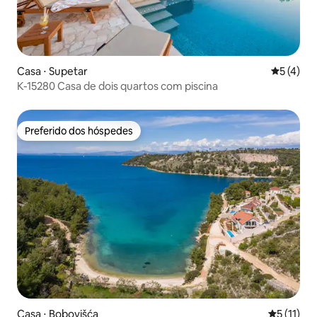
Casa ⋅ Supetar
5 de uma 
5 (4)
K-15280 Casa de dois quartos com piscina
Preferido dos hóspedes
Preferido dos hóspedes
Casa ⋅ Bobovišća
5 de uma a
5 (11)