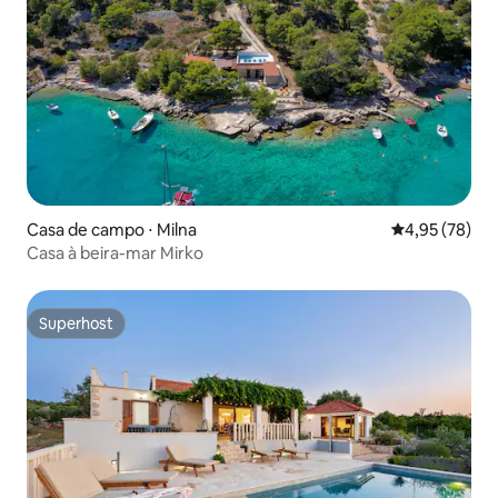
Casa de campo ⋅ Milna
4,95 de uma a
4,95 (78)
Casa à beira-mar Mirko
Superhost
Superhost