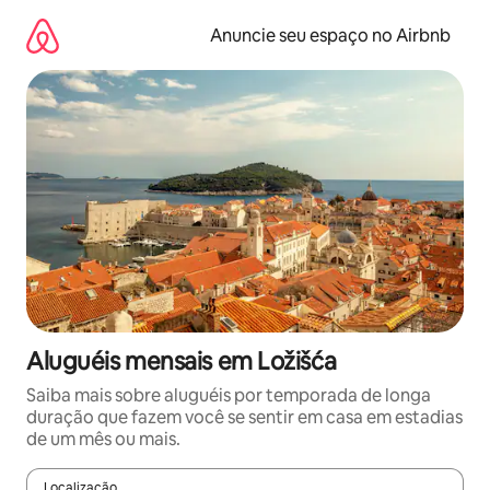
Pular
para
Anuncie seu espaço no Airbnb
o
conteúdo
Aluguéis mensais em Ložišća
Saiba mais sobre aluguéis por temporada de longa
duração que fazem você se sentir em casa em estadias
de um mês ou mais.
Localização