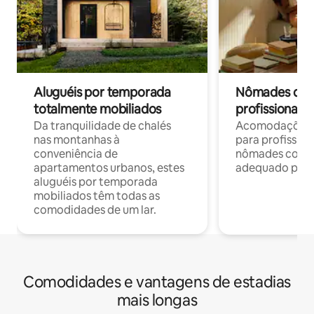
Aluguéis por temporada
Nômades digit
totalmente mobiliados
profissionais 
Da tranquilidade de chalés
Acomodações c
nas montanhas à
para profission
conveniência de
nômades com W
apartamentos urbanos, estes
adequado para 
aluguéis por temporada
mobiliados têm todas as
comodidades de um lar.
Comodidades e vantagens de estadias
mais longas