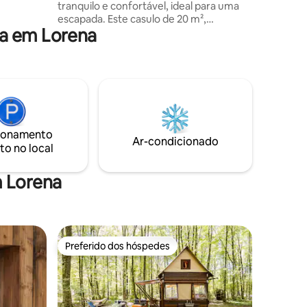
tranquilo e confortável, ideal para uma
escapada. Este casulo de 20 m²,
a em Lorena
cuidadosamente decorado, oferece o
espírito de um quarto de hotel... mas
melhor: íntimo, acolhedor e cheio de
personalidade. 📍 Localizado no 3º andar
sem elevador (o esforço vale a pena a
vista✨), a 150 m da catedral. 🚗 Um guia
de chegada será enviado para ajudar
você a escolher o estacionamento mais
ionamento
adequado para suas necessidades (nas
Ar-condicionado
to no local
proximidades, gratuito ou P+R).
m Lorena
Preferido dos hóspedes
os hóspedes
Preferido dos hóspedes