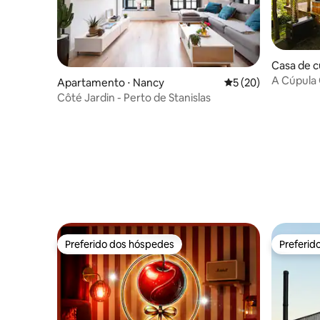
Casa de c
A Cúpula 
Apartamento ⋅ Nancy
5 de uma avaliação 
5 (20)
Vista par
Côté Jardin - Perto de Stanislas
Preferido dos hóspedes
Preferid
Preferido dos hóspedes
Preferid