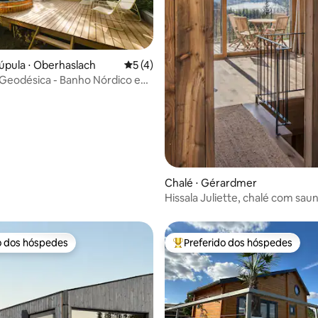
úpula ⋅ Oberhaslach
5 de uma avaliação média de 5, 4 avalia
5 (4)
Geodésica - Banho Nórdico e
média de 5, 20 avaliações
a a Natureza
Chalé ⋅ Gérardmer
Hissala Juliette, chalé com saun
para o lago
o dos hóspedes
Preferido dos hóspedes
o dos hóspedes
Entre os melhores preferidos d