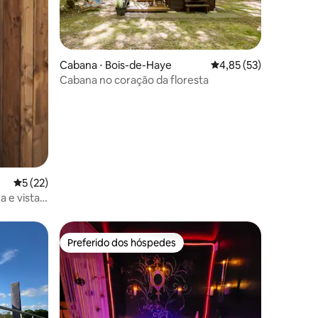
ções
Cabana ⋅ Bois-de-Haye
4,85 de uma avaliação
4,85 (53)
Cabana no coração da floresta
5 de uma avaliação média de 5, 22 avaliações
5 (22)
a e vista
Preferido dos hóspedes
os hóspedes
Preferido dos hóspedes