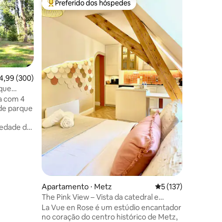
Preferido dos hóspedes
Prefe
Entre os melhores preferidos dos hóspedes
Entre o
ois
La Pat' de
Mobiliado
estrelas (p
aconcheg
equipada,
na orla d
palafitas. Localizada na entrada do
Vosges, a
,99 de uma avaliação média de 5, 300 avaliações
4,99 (300)
minutos 
rque
ções
pistas de
a com 4
percursos
 de parque
Julien Ab
semanal Reserva por noite, mas de
iedade de
acordo c
om
hóspedes
rta
 estações
e infantil
Apartamento ⋅ Metz
5 de uma avaliação 
5 (137)
 3 km.
The Pink View – Vista da catedral e
Altos
tranquilidade
La Vue en Rose é um estúdio encantador
0 km
no coração do centro histórico de Metz,
e