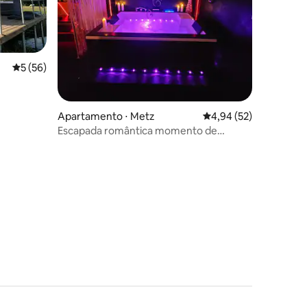
5 de uma avaliação média de 5, 56 avaliações
5 (56)
Apartamento ⋅ Metz
4,94 de uma avaliação
4,94 (52)
Escapada romântica momento de
relaxamento love room
ções