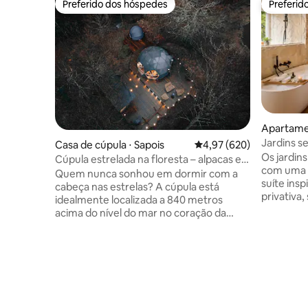
Preferido dos hóspedes
Preferid
Preferido dos hóspedes
Preferid
Apartamen
Jardins s
Casa de cúpula ⋅ Sapois
4,97 de uma avaliação m
4,97 (620)
jacuzzi p
Os jardins s
Cúpula estrelada na floresta – alpacas e
com uma 
natureza em Gérardmer
Quem nunca sonhou em dormir com a
suíte inspira
cabeça nas estrelas? A cúpula está
privativa
idealmente localizada a 840 metros
imersivo,
acima do nível do mar no coração da
aconchega
floresta dos Vosges, isolada de todos os
varanda, 
vizinhos, para uma tranquilidade ideal.
atmosfera
Situado em um terraço de madeira, na
um verdad
parte inferior da nossa fazenda e no
casais. O terraço oferece uma vista
coração do parque dos alpacas, venha
panorâmic
recarregar as baterias em um lugar tão
e as mont
harmonioso quanto estético. Ao cair da