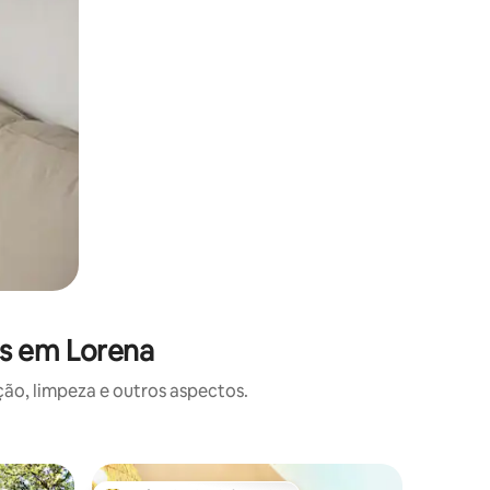
es em Lorena
o, limpeza e outros aspectos.
Casa na 