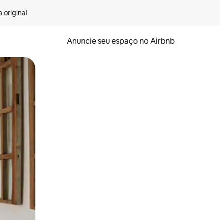
 original
Anuncie seu espaço no Airbnb
 deslizando o dedo na tela.