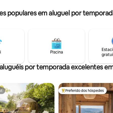
adeiras e sauna com vista
culturais.
servada
s populares em aluguel por temporad
mente para adultos.
Estac
i
Piscina
gratui
aluguéis por temporada excelentes e
st
Preferido dos hóspedes
st
Entre os melhores preferidos d