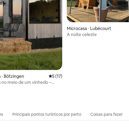
Microcasa ⋅ Lubécourt
A noite celeste
média de 5, 22 avaliações
 ⋅ Bötzingen
5 de uma avaliação média de 5, 17 avalia
5 (17)
 no meio de um vinhedo –
hl
es
Principais pontos turísticos por perto
Coisas para fazer