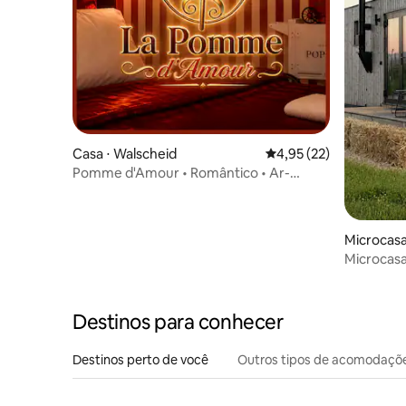
Casa ⋅ Walscheid
4,95 de uma avaliação 
4,95 (22)
Pomme d'Amour • Romântico • Ar-
condicionado e banheira de
hidromassagem
Microcasa
Microcasa
Kaiserstu
Destinos para conhecer
Destinos perto de você
Outros tipos de acomodaçõ