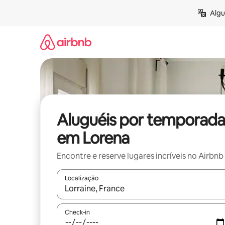
Pular
Algu
para
o
conteúdo
Aluguéis por temporada
em Lorena
Encontre e reserve lugares incríveis no Airbnb
Localização
Quando os resultados estiverem disponíveis, expl
Check-in