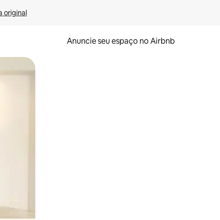
 original
Anuncie seu espaço no Airbnb
 deslizando o dedo na tela.