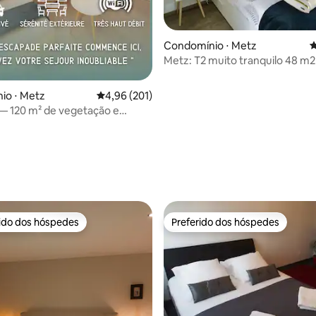
édia de 5, 376 avaliações
Condomínio ⋅ Metz
4
Metz: T2 muito tranquilo 48 m2
garagem
io ⋅ Metz
4,96 de uma avaliação média de 5, 201 avalia
4,96 (201)
— 120 m² de vegetação e
dade
rido dos hóspedes
Preferido dos hóspedes
 melhores preferidos dos hóspedes
Preferido dos hóspedes