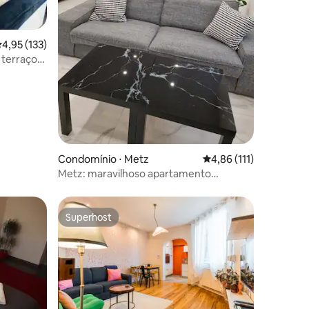
,95 de uma avaliação média de 5, 133 avaliações
4,95 (133)
 terraço
ções
Condomínio ⋅ Metz
4,86 de uma avaliação 
4,86 (111)
Metz: maravilhoso apartamento
reformado,luminoso e aconchegante
Superhost
Superhost