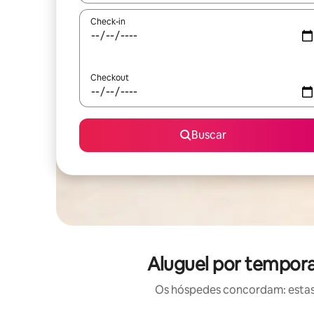
Check-in
Checkout
Buscar
Aluguel por tempora
Os hóspedes concordam: estas