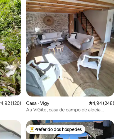
ções
,92 de uma avaliação média de 5, 120 avaliações
4,92 (120)
Casa ⋅ Vigy
4,94 de uma avaliação m
4,94 (248)
Au ViGîte, casa de campo de aldeia
aconchegante
Preferido dos hóspedes
Entre os melhores preferidos dos hóspedes