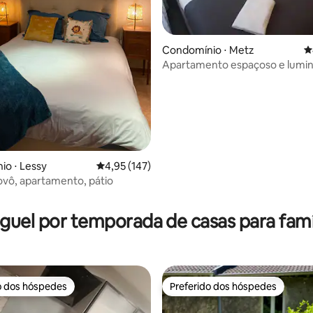
Condomínio ⋅ Metz
4
Apartamento espaçoso e lumi
"Monte-Cristo"
o ⋅ Lessy
4,95 de uma avaliação média de 5, 147 avalia
4,95 (147)
ovô, apartamento, pátio
édia de 5, 500 avaliações
guel por temporada de casas para famí
o dos hóspedes
Preferido dos hóspedes
o dos hóspedes
Preferido dos hóspedes