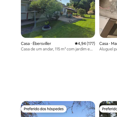
Casa ⋅ Ébersviller
4,94 de uma avaliação m
4,94 (177)
Casa ⋅ Ma
Casa de um andar, 115 m² com jardim e
Aluguel p
estacionamento
Preferido dos hóspedes
Preferid
Preferido dos hóspedes
Preferid