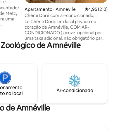
l e
ncantador
Apartamento ⋅ Amnéville
4,95 de uma avaliação 
4,95 (210)
 de Metz,
Chêne Doré com ar-condicionado,
para uma
elegância, centro turístico
Le Chêne Doré: um local privado no
coração de Amnéville, COM AR-
rece o
CONDICIONADO (jacuzzi opcional por
.. mas
uma taxa adicional, não obrigatório para
eio de
 Zoológico de Amnéville
a estadia). Terraço privativo para
aproveitar os dias de sol. Por trás de suas
 pena a
melodias discretas, há um ambiente
confidencial de 23 m², projetado para se
judar
desconectar do mundo sem se afastar
nto mais
dele. Aqui, tudo convida você a
es (nas
desacelerar: um terraço isolado, um
.
silêncio raro e uma jacuzzi externa
ionamento
aquecida como OPÇÃO PAGA para
Ar-condicionado
to no local
prolongar o momento. 35 euros/semana
45 semana
co de Amnéville