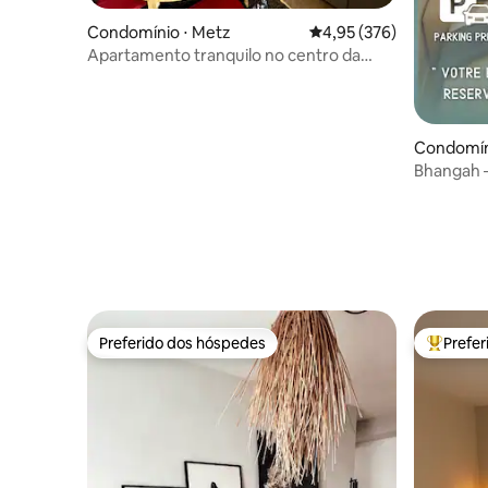
Condomínio ⋅ Metz
4,95 de uma avaliação m
4,95 (376)
Apartamento tranquilo no centro da
antiga Metz
Condomín
Bhangah 
tranquili
Preferido dos hóspedes
Prefe
Preferido dos hóspedes
Entre os