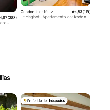
Condomínio ⋅ Metz
4,83 de uma avaliação 
4,83 (119)
Le Maginot - Apartamento localizado no
,87 de uma avaliação média de 5, 388 avaliações
4,87 (388)
Centro da Cidade
noso
ções
lias
Preferido dos hóspedes
Entre os melhores preferidos dos hóspedes