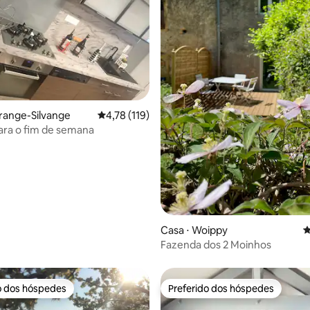
édia de 5, 177 avaliações
range-Silvange
4,78 de uma avaliação média de 5, 119 avalia
4,78 (119)
ara o fim de semana
Casa ⋅ Woippy
4
Fazenda dos 2 Moinhos
o dos hóspedes
Preferido dos hóspedes
o dos hóspedes
Preferido dos hóspedes