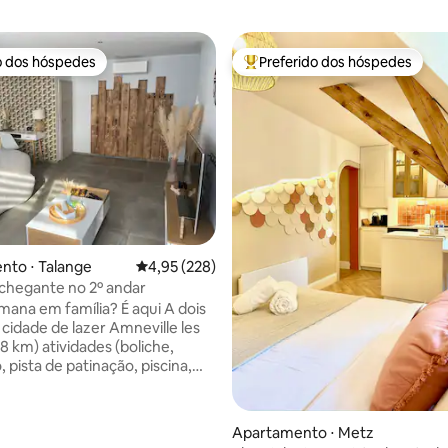
o dos hóspedes
Preferido dos hóspedes
o dos hóspedes
Entre os melhores preferidos d
édia de 5, 228 avaliações
nto ⋅ Talange
4,95 de uma avaliação média de 5, 228 avalia
4,95 (228)
chegante no 2º andar
mana em família? É aqui A dois
 cidade de lazer Amneville les
8 km) atividades (boliche,
 pista de patinação, piscina,
hermapolis, villapompei,
, golfe, passeio ao redor do
urso de saúde, ideal para
Apartamento ⋅ Metz
e bicicleta. bar restaurante