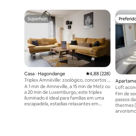
Superhost
Preferid
Superhost
Preferid
Casa ⋅ Hagondange
4,88 de uma avaliação m
4,88 (228)
Triplex Amnéville: zoológico, concertos e
Apartame
banheiros a pé
A 1 min de Amneville, a 15 min de Metz ou
Loft acon
a 20 min de Luxemburgo, este triplex
Fim de se
iluminado é ideal para famílias em uma
passos da
escapadela, estadias relaxantes em
thermes (
Amnéville ou viajantes transfronteiriços
arvorismo,
em movimento ✨ Destaques - 2 quartos
cassino, t
e 2 banheiros em níveis separados -
zoológico
Grande sala de estar luminosa com
lago, perc
fogão a pellets - Cozinha equipada,
passeios d