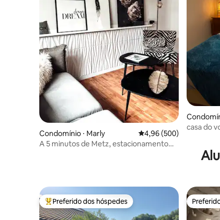
Condomíni
casa do v
Condomínio ⋅ Marly
4,96 de uma avaliação m
4,96 (500)
A 5 minutos de Metz, estacionamento
Alu
gratuito. Le 46 Marly T2, aconchegante
Preferido dos hóspedes
Preferid
Entre os melhores preferidos dos hóspedes
Preferid