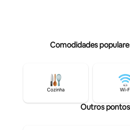
pequeno escritório e jardim - Pequeno
cassino) 
jardim privado 📶 Wi-Fi de alta velocidade
localizado
· 🧺 Roupa de cama fornecida ·
km de Lu
Estacionamento privativo Nos arredores
tabacaria
- Área de lazer e zoológico a uma curta
da rodovi
distância a pé - Acesso direto à A31
estacion
de segur
Comodidades populares 
Cozinha
Wi-F
Outros pontos 