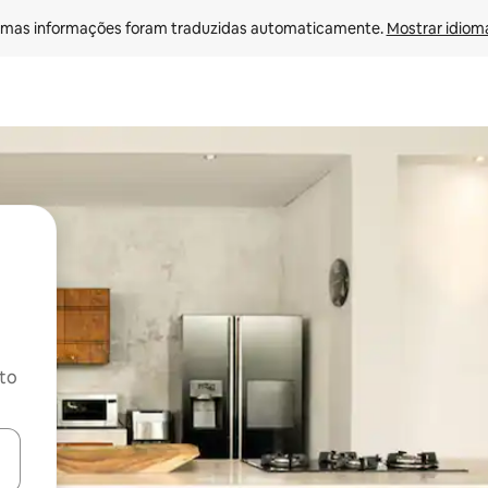
mas informações foram traduzidas automaticamente. 
Mostrar idioma
ito
ore-os usando as seta para cima e para baixo do teclado ou tocando e