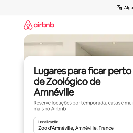
Pular
Algu
para
o
conteúdo
Lugares para ficar perto
de Zoológico de
Amnéville
Reserve locações por temporada, casas e mu
mais no Airbnb
Localização
Quando os resultados estiverem disponíveis, expl