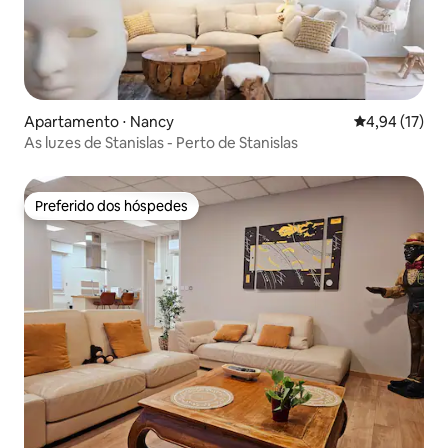
Apartamento ⋅ Nancy
4,94 de uma a
4,94 (17)
As luzes de Stanislas - Perto de Stanislas
Preferido dos hóspedes
Preferido dos hóspedes