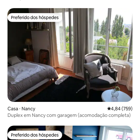
Preferido dos hóspedes
Preferido dos hóspedes
Casa ⋅ Nancy
4,84 de uma ava
4,84 (759)
Duplex em Nancy com garagem (acomodação completa)
Preferido dos hóspedes
Preferido dos hóspedes