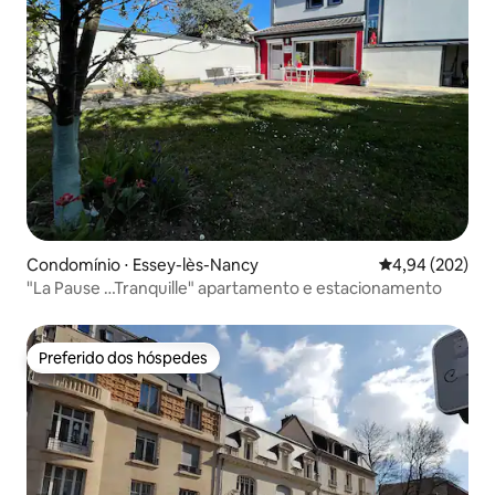
Condomínio ⋅ Essey-lès-Nancy
4,94 de uma ava
4,94 (202)
"La Pause …Tranquille" apartamento e estacionamento
Preferido dos hóspedes
Preferido dos hóspedes