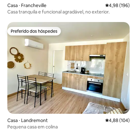
Casa ⋅ Francheville
4,98 de uma av
4,98 (196)
Casa tranquila e funcional agradável, no exterior.
Preferido dos hóspedes
Preferido dos hóspedes
Casa ⋅ Landremont
4,88 de uma av
4,88 (104)
Pequena casa em colina