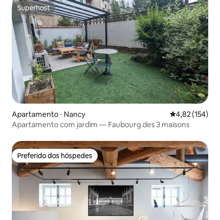
Superhost
Superhost
Apartamento ⋅ Nancy
4,82 de uma av
4,82 (154)
Apartamento com jardim — Faubourg des 3 maisons
Preferido dos hóspedes
Preferido dos hóspedes