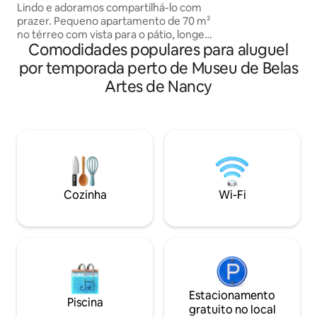
identidade!
Lindo e adoramos compartilhá-lo com
garantindo tranqui
prazer. Pequeno apartamento de 70 m²
Restaurantes, bare
no térreo com vista para o pátio, longe
conveniência pod
Comodidades populares para aluguel
da rua movimentada. Pensamos: "Uma
dentro de um minu
banheira de hidromassagem em frente
centro histórico 
por temporada perto de Museu de Belas
a uma grande TV na sala de estar, isso
partir da sua port
Artes de Nancy
seria ótimo!" fizemos isso... mas em
fica a 12 minutos a
frente a um pequeno cinema de 2,5 m
para casais ou hó
de diagonal. Um ambiente acolhedor,
trabalho.
simples e sem exageros, com luzes
multicoloridas e macacos 🙊. Na cidade,
então estacionamento pago. Sem
estacionamento privativo. Estação de
trem e centro a 10 minutos a pé.
Cozinha
Wi-Fi
Estacionamento
Piscina
gratuito no local