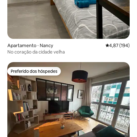
Apartamento ⋅ Nancy
4,87 de uma av
4,87 (194)
No coração da cidade velha
Preferido dos hóspedes
Preferido dos hóspedes