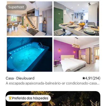
Superhost
Superhost
Casa ⋅ Dieulouard
4,91 de uma av
4,91 (214)
A escapada apaixonada-balneário-ar condicionado-casa
moderna
Preferido dos hóspedes
Entre os melhores preferidos dos hóspedes