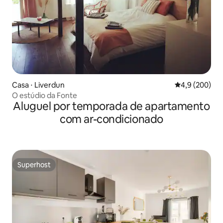
Casa ⋅ Liverdun
4,9 de uma av
4,9 (200)
O estúdio da Fonte
Aluguel por temporada de apartamento
com ar-condicionado
Superhost
Superhost