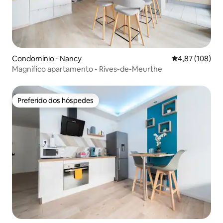
Condomínio ⋅ Nancy
4,87 de uma av
4,87 (108)
Magnífico apartamento - Rives-de-Meurthe
Preferido dos hóspedes
Preferido dos hóspedes