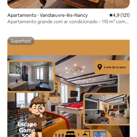
Apartamento ⋅ Vandœuvre-lès-Nancy
4,9 de uma av
4,9 (121)
Apartamento grande com ar condicionado – 110 m² com
todo o conforto
Superhost
Superhost