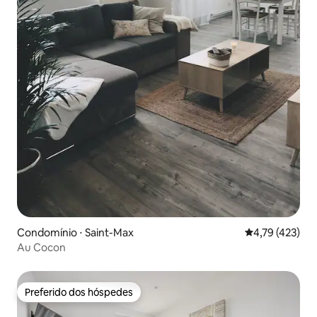
Condomínio ⋅ Saint-Max
4,79 de uma av
4,79 (423)
Au Cocon
Preferido dos hóspedes
Preferido dos hóspedes