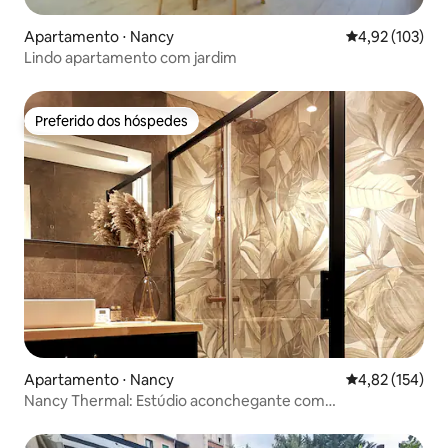
Apartamento ⋅ Nancy
4,92 de uma av
4,92 (103)
Lindo apartamento com jardim
Preferido dos hóspedes
Preferido dos hóspedes
Apartamento ⋅ Nancy
4,82 de uma av
4,82 (154)
Nancy Thermal: Estúdio aconchegante com
estacionamento gratuito