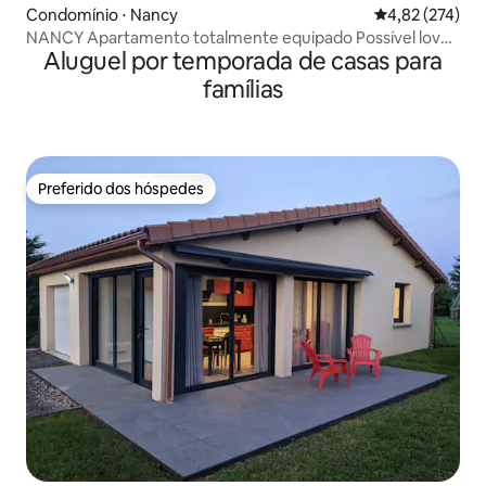
Condomínio ⋅ Nancy
4,82 de uma av
4,82 (274)
NANCY Apartamento totalmente equipado Possível love
Aluguel por temporada de casas para
room
famílias
Preferido dos hóspedes
Preferido dos hóspedes