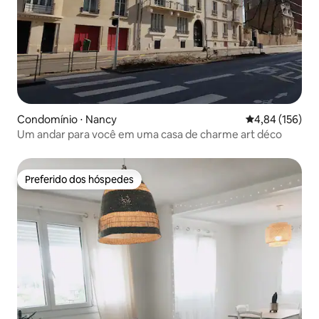
Condomínio ⋅ Nancy
4,84 de uma av
4,84 (156)
Um andar para você em uma casa de charme art déco
Preferido dos hóspedes
Preferido dos hóspedes