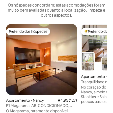
Os hóspedes concordam: estas acomodações foram
muito bem avaliadas quanto a localização, limpeza e
outros aspectos.
Preferido dos hóspedes
Preferido dos 
Preferido dos hóspedes
Entre os melhore
Apartamento ⋅ Na
Tranquilidade no 
velha e bem no ce
No coração do hip
Nancy, a meio cam
Stanislas e Saint-E
Apartamento ⋅ Nancy
4,95 de uma avaliação média de 
4,95 (127)
poucos passos dos
P1 Megarama: AR-CONDICIONADO,
monumentos da c
jacuzzi, perto da estação, verificação de
O Megarama, raramente disponível!
tem vista para um 