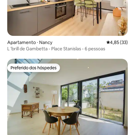
Apartamento ⋅ Nancy
4,85 de uma a
4,85 (33)
L 'brill de Gambetta - Place Stanislas - 6 pessoas
Preferido dos hóspedes
Preferido dos hóspedes