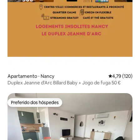
Apartamento ⋅ Nancy
4,79 de uma av
4,79 (120)
Duplex Jeanne d'Arc Billard Baby + Jogo de fuga 50 €
Preferido dos hóspedes
Preferido dos hóspedes