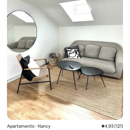
Apartamento ⋅ Nancy
4,93 de uma av
4,93 (121)