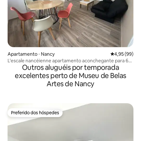
Apartamento ⋅ Nancy
4,95 de uma a
4,95 (99)
L'escale nancéienne apartamento aconchegante para 6
Outros aluguéis por temporada
pessoas
excelentes perto de Museu de Belas
Artes de Nancy
Preferido dos hóspedes
Preferido dos hóspedes