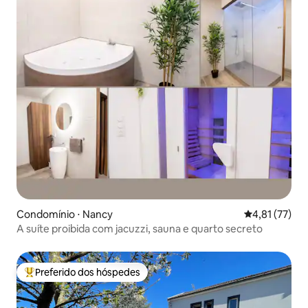
Condomínio ⋅ Nancy
4,81 de uma a
4,81 (77)
A suíte proibida com jacuzzi, sauna e quarto secreto
Preferido dos hóspedes
Entre os melhores preferidos dos hóspedes