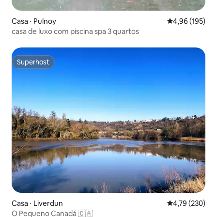
Casa ⋅ Pulnoy
4,96 de uma av
4,96 (195)
casa de luxo com piscina spa 3 quartos
Superhost
Superhost
Casa ⋅ Liverdun
4,79 de uma av
4,79 (230)
O Pequeno Canadá 🇨🇦