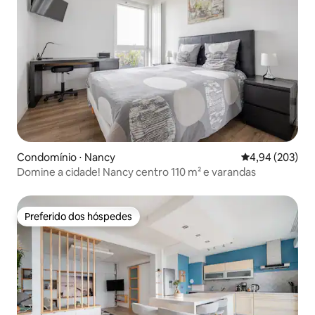
Condomínio ⋅ Nancy
4,94 de uma ava
4,94 (203)
Domine a cidade! Nancy centro 110 m² e varandas
Preferido dos hóspedes
Preferido dos hóspedes