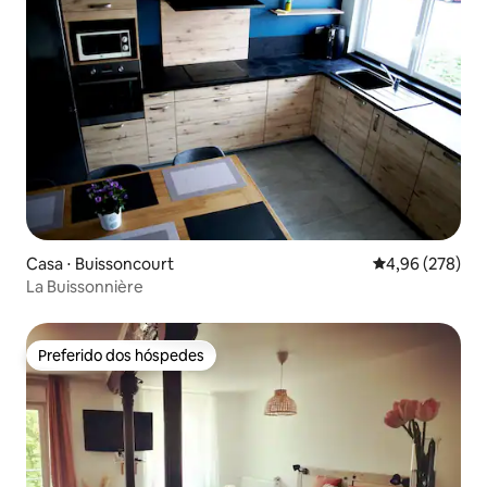
Casa ⋅ Buissoncourt
4,96 de uma ava
4,96 (278)
La Buissonnière
Preferido dos hóspedes
Preferido dos hóspedes