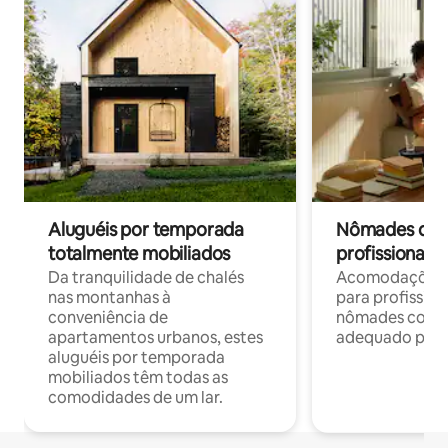
Aluguéis por temporada
Nômades digit
totalmente mobiliados
profissionais 
Da tranquilidade de chalés
Acomodações c
nas montanhas à
para profission
conveniência de
nômades com W
apartamentos urbanos, estes
adequado para 
aluguéis por temporada
mobiliados têm todas as
comodidades de um lar.