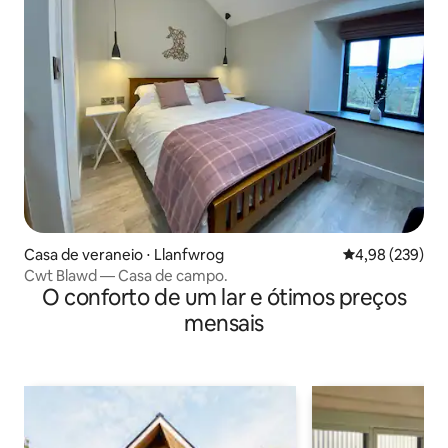
Casa de veraneio ⋅ Llanfwrog
4,98 de uma ava
4,98 (239)
Cwt Blawd — Casa de campo.
O conforto de um lar e ótimos preços
mensais