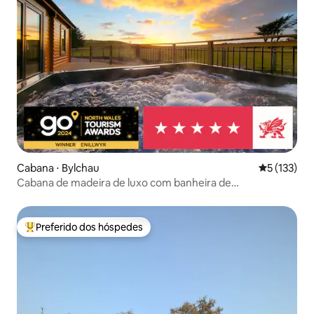
Cabana ⋅ Bylchau
5 de uma av
5 (133)
Cabana de madeira de luxo com banheira de
hidromassagem, lareira e vista.
Preferido dos hóspedes
Entre os melhores preferidos dos hóspedes