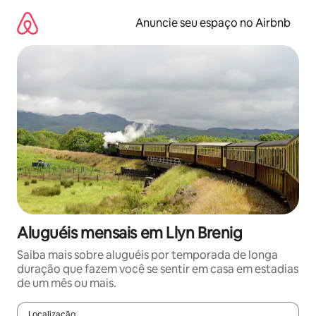
Pular
para
Anuncie seu espaço no Airbnb
o
conteúdo
Aluguéis mensais em Llyn Brenig
Saiba mais sobre aluguéis por temporada de longa
duração que fazem você se sentir em casa em estadias
de um mês ou mais.
Localização