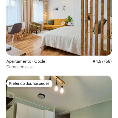
Apartamento ⋅ Opole
4,97 de uma a
4,97 (68)
Como em casa
Preferido dos hóspedes
Preferido dos hóspedes