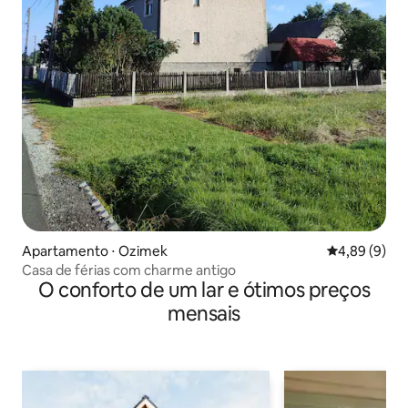
Apartamento ⋅ Ozimek
4,89 de uma 
4,89 (9)
Casa de férias com charme antigo
O conforto de um lar e ótimos preços
mensais