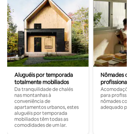
Aluguéis por temporada
Nômades digit
totalmente mobiliados
profissionais 
Da tranquilidade de chalés
Acomodações c
nas montanhas à
para profission
conveniência de
nômades com W
apartamentos urbanos, estes
adequado para 
aluguéis por temporada
mobiliados têm todas as
comodidades de um lar.