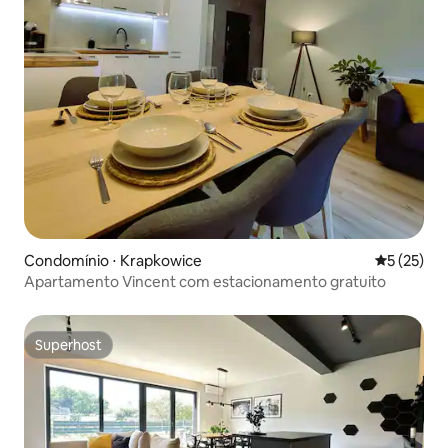
Condomínio ⋅ Krapkowice
5 de uma a
5 (25)
Apartamento Vincent com estacionamento gratuito
Superhost
Superhost