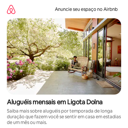
Pular
para
Anuncie seu espaço no Airbnb
o
conteúdo
Aluguéis mensais em Ligota Dolna
Saiba mais sobre aluguéis por temporada de longa
duração que fazem você se sentir em casa em estadias
de um mês ou mais.