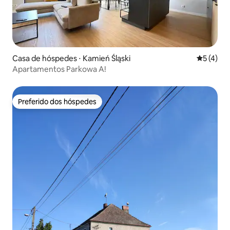
Casa de hóspedes ⋅ Kamień Śląski
5 de uma 
5 (4)
Apartamentos Parkowa A!
Preferido dos hóspedes
Preferido dos hóspedes