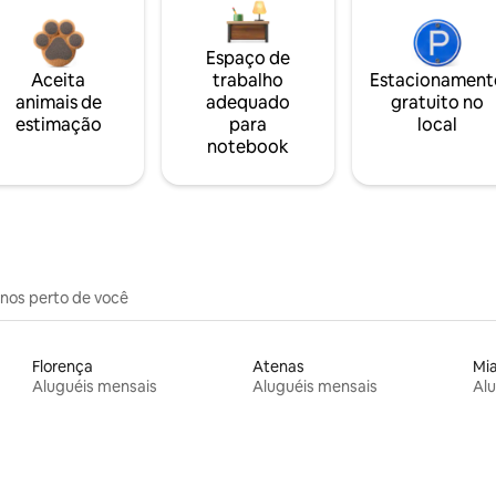
Espaço de
Aceita
trabalho
Estacionament
animais de
adequado
gratuito no
estimação
para
local
notebook
inos perto de você
Florença
Atenas
Mi
Aluguéis mensais
Aluguéis mensais
Alu