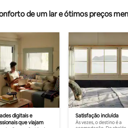
média de 5, 89 avaliações
onforto de um lar e ótimos preços men
des digitais e
Satisfação incluída
ssionais que viajam
Às vezes, o destino é a