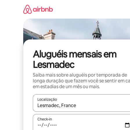
Pular
para
o
conteúdo
Aluguéis mensais em
Lesmadec
Saiba mais sobre aluguéis por temporada de
longa duração que fazem você se sentir em c
em estadias de um mês ou mais.
Localização
Quando os resultados estiverem disponíveis, expl
Check-in