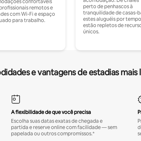
acomodação. De chalés
odações confortáveis
perto de penhascos à
profissionais remotos e
tranquilidade de casas-b
des com Wi-Fi e espaço
estes aluguéis por temp
ado para trabalho.
estão repletos de recurs
únicos.
idades e vantagens de estadias mais 
A flexibilidade de que você precisa
P
Escolha suas datas exatas de chegada e
P
partida e reserve online com facilidade — sem
d
papelada ou outros compromissos.*
s