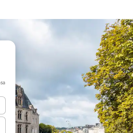
asa
ore-os usando as seta para cima e para baixo do teclado ou tocando e