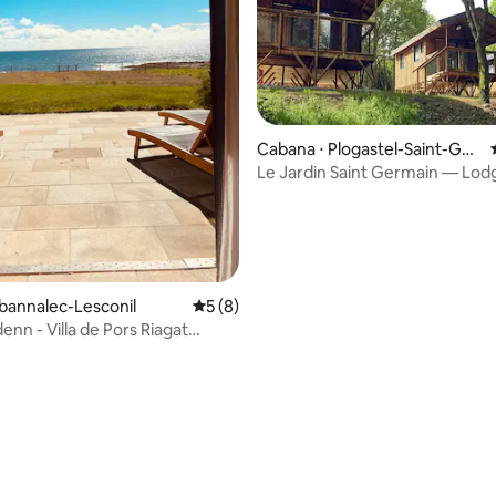
Cabana ⋅ Plogastel-Saint-Ger
main
Le Jardin Saint Germain — Lod
Events
obannalec-Lesconil
5 de uma avaliação média de 5, 8 avalia
5 (8)
nn - Villa de Pors Riagat
 Mar