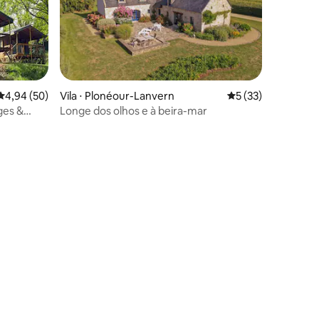
4,94 de uma avaliação média de 5, 50 avaliações
4,94 (50)
Vila ⋅ Plonéour-Lanvern
5 de uma avaliação
5 (33)
ges &
Longe dos olhos e à beira-mar
ções