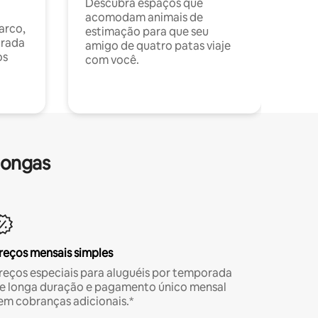
Descubra espaços que
acomodam animais de
arco,
estimação para que seu
orada
amigo de quatro patas viaje
os
com você.
longas
reços mensais simples
reços especiais para aluguéis por temporada
e longa duração e pagamento único mensal
em cobranças adicionais.*