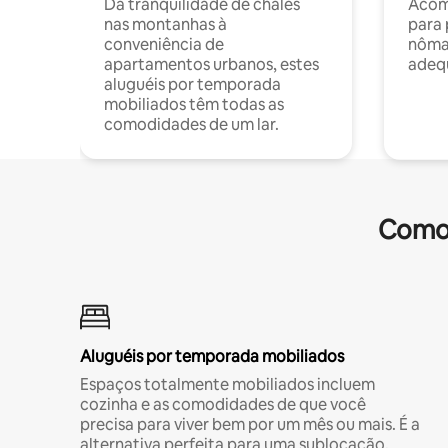
Da tranquilidade de chalés
Acom
nas montanhas à
para 
conveniência de
nôma
apartamentos urbanos, estes
adequ
aluguéis por temporada
mobiliados têm todas as
comodidades de um lar.
Comod
Aluguéis por temporada mobiliados
Espaços totalmente mobiliados incluem
cozinha e as comodidades de que você
precisa para viver bem por um mês ou mais. É a
alternativa perfeita para uma sublocação.