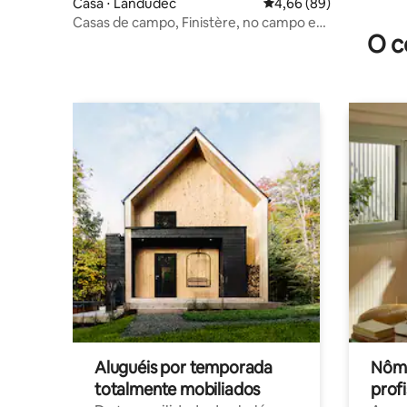
Casa ⋅ Landudec
4,66 de uma avaliação 
4,66 (89)
Casas de campo, Finistère, no campo e
O c
perto das praias
Aluguéis por temporada
Nôma
totalmente mobiliados
profi