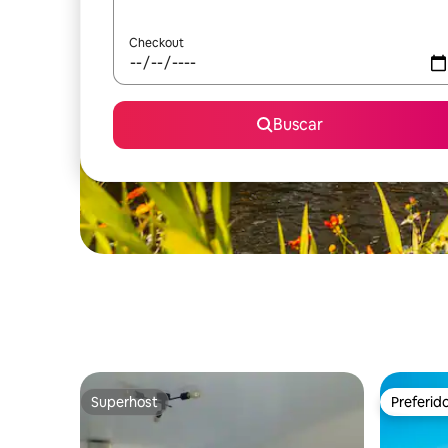
Checkout
Buscar
Superhost
Preferid
Superhost
Preferid