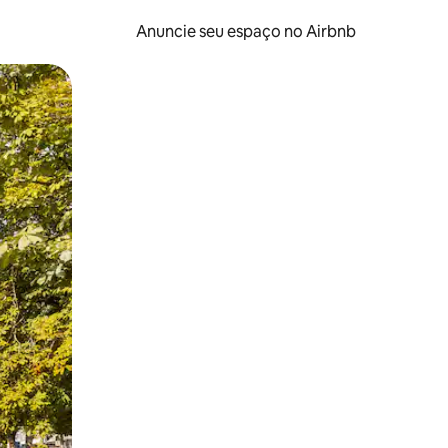
Anuncie seu espaço no Airbnb
 deslizando o dedo na tela.