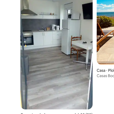
Casa ⋅ Pl
Casas Bode
Frente ao