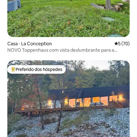
Casa ⋅ La Conception
5 de uma a
5 (70)
NOVO Toppenhaus com vista deslumbrante para a
montanha
Preferido dos hóspedes
Entre os melhores preferidos dos hóspedes