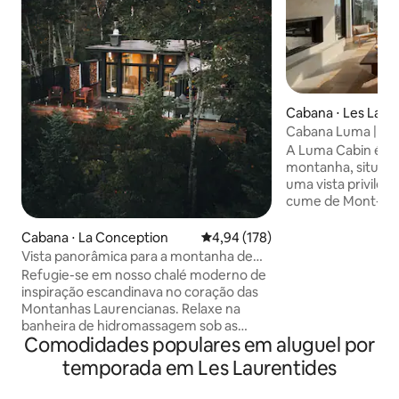
Cabana ⋅ Les Laur
gional County Muni
Cabana Luma | Vis
a montanha | Tre
A Luma Cabin é um
montanha, situado
uma vista privilegi
cume de Mont-Tre
colinas ondulante
longe. Escondida p
Cabana ⋅ La Conception
4,94 de uma avaliação média de 
4,94 (178)
privacidade, a ca
Vista panorâmica para a montanha de
refúgio isolado o
Mont-Tremblant + spa privativo
Refugie-se em nosso chalé moderno de
realmente se des
inspiração escandinava no coração das
combina design de
Montanhas Laurencianas. Relaxe na
com conforto acol
banheira de hidromassagem sob as
oferece uma exper
Comodidades populares em aluguel por
estrelas, aconchegue-se perto da lareira
privativo com saun
e desfrute de belas vistas para as
temporada em Les Laurentides
hidromassagem ex
montanhas de Mont-Tremblant a partir
efeito de chuva. T
do deck. Nosso chalé, que aceita animais