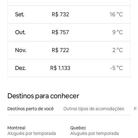
Set.
R$ 732
16 °C
Out.
R$ 757
9 °C
Nov.
R$ 722
2 °C
Dez.
R$ 1.133
-5 °C
Destinos para conhecer
Destinos perto de você
Outros tipos de acomodações
Pr
Montreal
Quebec
Aluguéis por temporada
Aluguéis por temporada