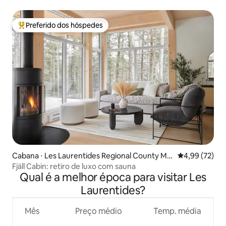
Preferido dos hóspedes
Entre os melhores preferidos dos hóspedes
Cabana ⋅ Les Laurentides Regional County Mu
4,99 de uma a
4,99 (72)
nicipality
Fjäll Cabin: retiro de luxo com sauna
Qual é a melhor época para visitar Les
Laurentides?
Mês
Preço médio
Temp. média