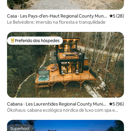
Casa ⋅ Les Pays-d'en-Haut Regional County Munic
5 de uma a
5 (28)
ipality
Le Belvédère: imersão na floresta e tranquilidade
Preferido dos hóspedes
Entre os melhores preferidos dos hóspedes
Cabana ⋅ Les Laurentides Regional County Munici
5 de uma a
5 (96)
pality
Ökohaus: cabana ecológica nórdica de luxo com spa e
sauna
Superhost