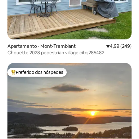
Apartamento ⋅ Mont-Tremblant
4,99 de uma ava
4,99 (249)
Chouette 2028 pedestrian village citq 285482
Preferido dos hóspedes
Entre os melhores preferidos dos hóspedes