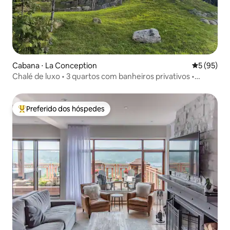
Cabana ⋅ La Conception
5 de uma a
5 (95)
Chalé de luxo • 3 quartos com banheiros privativos •
Banheira de hidromassagem • Tremb
Preferido dos hóspedes
Entre os melhores preferidos dos hóspedes