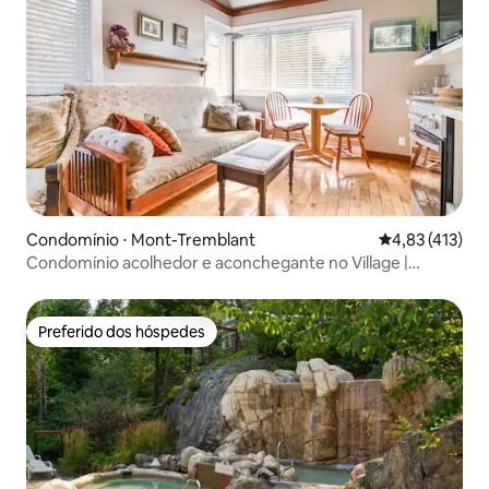
Condomínio ⋅ Mont-Tremblant
4,83 de uma av
4,83 (413)
Condomínio acolhedor e aconchegante no Village |
Caminhe até a gôndola
Preferido dos hóspedes
Preferido dos hóspedes