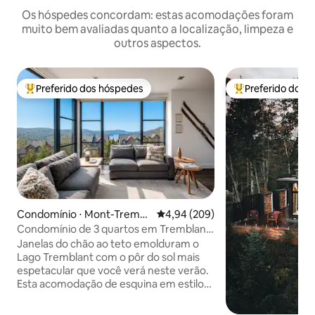
Os hóspedes concordam: estas acomodações foram
muito bem avaliadas quanto a localização, limpeza e
outros aspectos.
Preferido dos hóspedes
Preferido dos 
Entre os melhores preferidos dos hóspedes
Entre os melhore
Condomínio ⋅ Mont-Trembl
4,94 de uma avaliação média de 5
4,94 (209)
ant
Condomínio de 3 quartos em Tremblant
| Vistas para o lago e as montanhas e
Janelas do chão ao teto emolduram o
banheira de hidromassagem
Lago Tremblant com o pôr do sol mais
espetacular que você verá neste verão.
Esta acomodação de esquina em estilo
boutique, com 140 m², fica diretamente
no resort, a 1 km a pé do vilarejo de