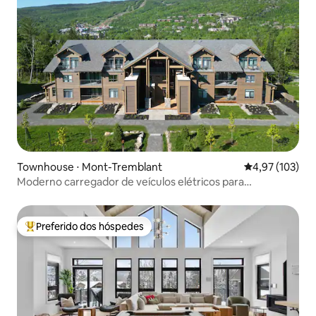
Townhouse ⋅ Mont-Tremblant
4,97 de uma av
4,97 (103)
Moderno carregador de veículos elétricos para
esqui/natação/golfe em Tremblant
Preferido dos hóspedes
Entre os melhores preferidos dos hóspedes