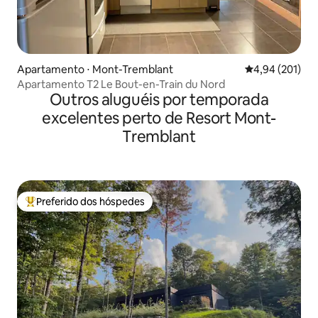
Apartamento ⋅ Mont-Tremblant
4,94 de uma av
4,94 (201)
Apartamento T2 Le Bout-en-Train du Nord
Outros aluguéis por temporada
excelentes perto de Resort Mont-
Tremblant
Preferido dos hóspedes
Entre os melhores preferidos dos hóspedes