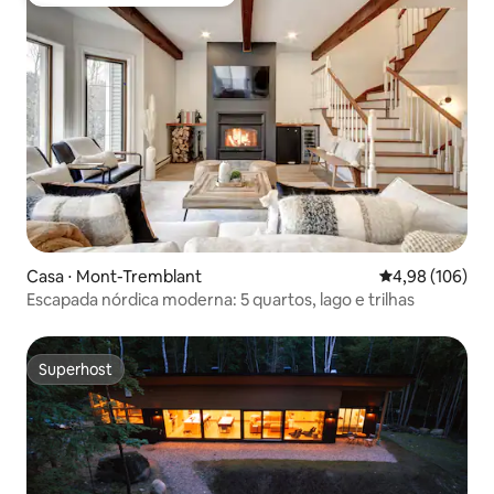
Entre os melhores preferidos dos hóspedes
Casa ⋅ Mont-Tremblant
4,98 de uma av
4,98 (106)
Escapada nórdica moderna: 5 quartos, lago e trilhas
Superhost
Superhost