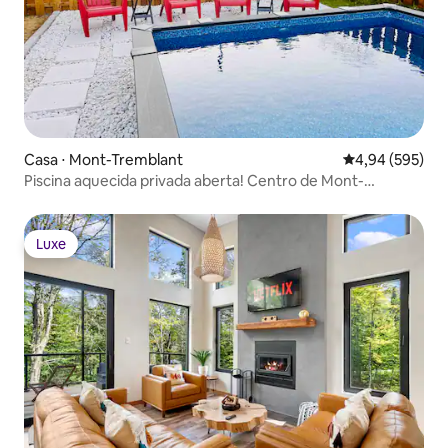
Casa ⋅ Mont-Tremblant
4,94 de uma ava
4,94 (595)
Piscina aquecida privada aberta! Centro de Mont-
Tremblant
Luxe
Luxe