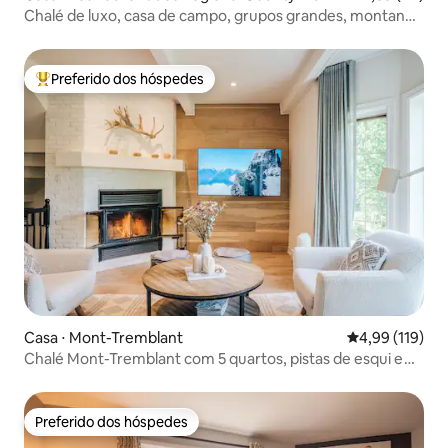
ipality
Chalé de luxo, casa de campo, grupos grandes, montanha
de esqui
Preferido dos hóspedes
Entre os melhores preferidos dos hóspedes
Casa ⋅ Mont-Tremblant
4,99 de uma av
4,99 (119)
Chalé Mont-Tremblant com 5 quartos, pistas de esqui e
vista para a montanha
Preferido dos hóspedes
Preferido dos hóspedes