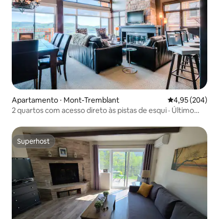
Apartamento ⋅ Mont-Tremblant
4,95 de uma ava
4,95 (204)
2 quartos com acesso direto às pistas de esqui · Último
andar · Vista para o lago
Superhost
Superhost