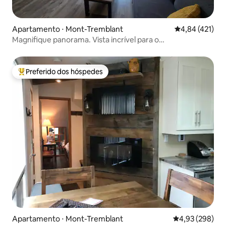
Apartamento ⋅ Mont-Tremblant
4,84 de uma av
4,84 (421)
Magnifique panorama. Vista incrível para o
lago/montanha
Preferido dos hóspedes
Entre os melhores preferidos dos hóspedes
Apartamento ⋅ Mont-Tremblant
4,93 de uma ava
4,93 (298)