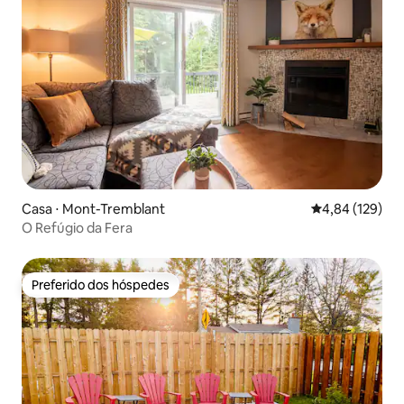
Casa ⋅ Mont-Tremblant
4,84 de uma av
4,84 (129)
O Refúgio da Fera
Preferido dos hóspedes
Preferido dos hóspedes