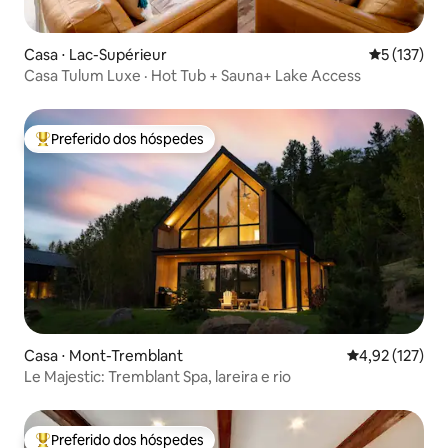
Casa ⋅ Lac-Supérieur
5 de uma av
5 (137)
Casa Tulum Luxe · Hot Tub + Sauna+ Lake Access
Preferido dos hóspedes
Entre os melhores preferidos dos hóspedes
Casa ⋅ Mont-Tremblant
4,92 de uma av
4,92 (127)
Le Majestic: Tremblant Spa, lareira e rio
Preferido dos hóspedes