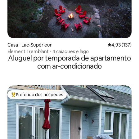
Casa ⋅ Lac-Supérieur
4,93 de uma av
4,93 (137)
Element Tremblant - 4 caiaques e lago
Aluguel por temporada de apartamento
com ar-condicionado
Preferido dos hóspedes
Entre os melhores preferidos dos hóspedes