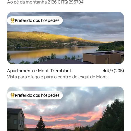
Ao pé da montanha 2126 CITQ 295704
Preferido dos hóspedes
Entre os melhores preferidos dos hóspedes
Apartamento ⋅ Mont-Tremblant
4,9 de uma av
4,9 (205)
Vista para o lago e para o centro de esqui de Mont-
Tremblant.
Preferido dos hóspedes
Entre os melhores preferidos dos hóspedes