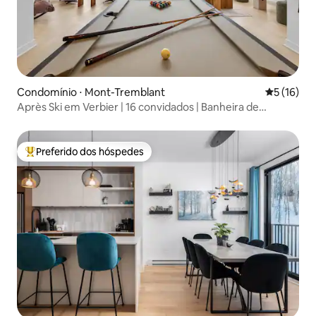
Condomínio ⋅ Mont-Tremblant
5 de uma a
5 (16)
Après Ski em Verbier | 16 convidados | Banheira de
hidromassagem e sauna
Preferido dos hóspedes
Entre os melhores preferidos dos hóspedes