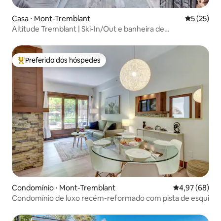
Casa ⋅ Mont-Tremblant
5 de uma a
5 (25)
Altitude Tremblant | Ski-In/Out e banheira de
hidromassagem com vista para o lago
Preferido dos hóspedes
Entre os melhores preferidos dos hóspedes
Condomínio ⋅ Mont-Tremblant
4,97 de uma a
4,97 (68)
Condomínio de luxo recém-reformado com pista de esqui