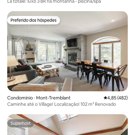
La totale: luxo 3 BR na montanha - piscina/spa
Preferido dos hóspedes
Preferido dos hóspedes
Condomínio ⋅ Mont-Tremblant
4,85 de uma av
4,85 (482)
Caminhe até o Village! Localização! 102 m² Renovado
Superhost
Superhost