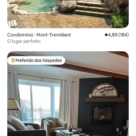
Condomínio ⋅ Mont-Tremblant
4,89 de uma av
4,89 (184)
O lugar perfeito
Preferido dos hóspedes
Entre os melhores preferidos dos hóspedes