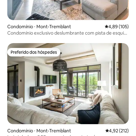
Condomínio ⋅ Mont-Tremblant
4,89 de uma av
4,89 (105)
Condomínio exclusivo deslumbrante com pista de esqui
em Tremblant!
Preferido dos hóspedes
Preferido dos hóspedes
Condomínio ⋅ Mont-Tremblant
4,92 de uma av
4,92 (212)