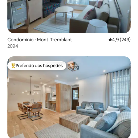
Condomínio ⋅ Mont-Tremblant
4,9 de uma av
4,9 (243)
2094
Preferido dos hóspedes
Entre os melhores preferidos dos hóspedes