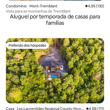
Condomínio ⋅ Mont-Tremblant
4,95 de uma av
4,95 (130)
Vista para as montanhas de Tremblant
Aluguel por temporada de casas para
famílias
Preferido dos hóspedes
Preferido dos hóspedes
Casa ⋅ Les Laurentides Regional County Munic
4,89 de uma av
4,89 (111)