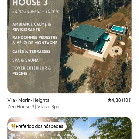
Vila ⋅ Morin-Heights
4,88 de uma av
4,88 (101)
Zen House 3 | Vilas e Spa
Preferido dos hóspedes
Entre os melhores preferidos dos hóspedes