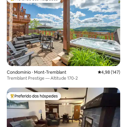
Entre os melhores preferidos dos hóspedes
Condomínio ⋅ Mont-Tremblant
4,98 de uma av
4,98 (147)
Tremblant Prestige — Altitude 170-2
Preferido dos hóspedes
Entre os melhores preferidos dos hóspedes