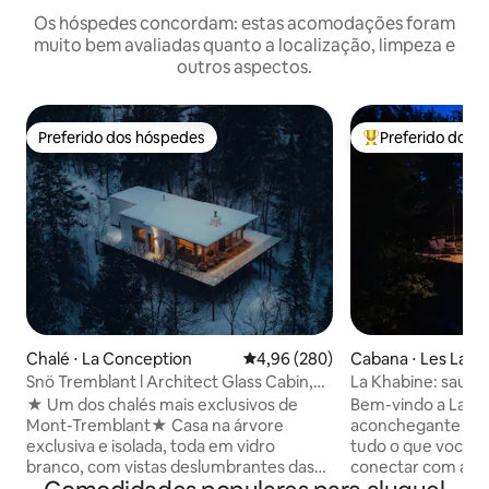
Os hóspedes concordam: estas acomodações foram
muito bem avaliadas quanto a localização, limpeza e
outros aspectos.
Preferido dos hóspedes
Preferido dos 
Preferido dos hóspedes
Entre os melhore
Chalé ⋅ La Conception
4,96 de uma avaliação média de 5
4,96 (280)
Cabana ⋅ Les Laur
egional County Mun
Snö Tremblant l Architect Glass Cabin,
La Khabine: sauna, 
Spa &View#1
Tremblant
★ Um dos chalés mais exclusivos de
Bem-vindo a La Khabine! E
Mont-Tremblant★ Casa na árvore
aconchegante e 
exclusiva e isolada, toda em vidro
tudo o que você pr
branco, com vistas deslumbrantes das
conectar com a natureza. 
montanhas de Mont-Tremblant! A
uma taça de vinh