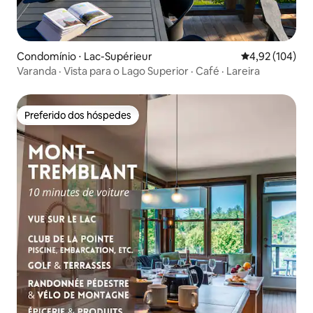
Condomínio ⋅ Lac-Supérieur
4,92 de uma av
4,92 (104)
Varanda · Vista para o Lago Superior · Café · Lareira
Preferido dos hóspedes
Preferido dos hóspedes