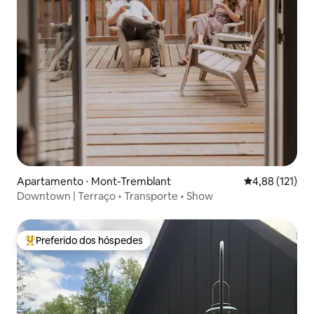
Apartamento ⋅ Mont-Tremblant
4,88 de uma av
4,88 (121)
Downtown | Terraço • Transporte • Show
Preferido dos hóspedes
Entre os melhores preferidos dos hóspedes