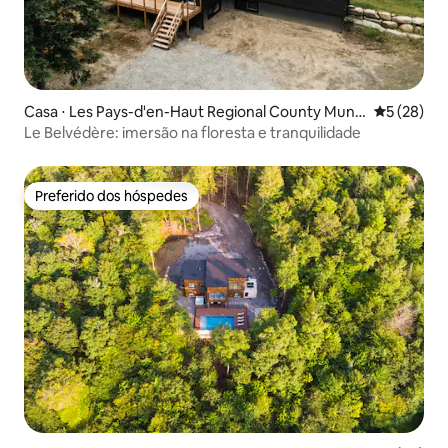
Casa ⋅ Les Pays-d'en-Haut Regional County Munic
5 de uma a
5 (28)
ipality
Le Belvédère: imersão na floresta e tranquilidade
Preferido dos hóspedes
Preferido dos hóspedes