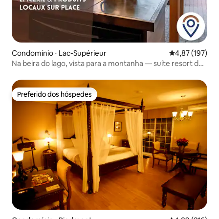
Condomínio ⋅ Lac-Supérieur
4,87 de uma av
4,87 (197)
Na beira do lago, vista para a montanha — suíte resort de
2 quartos
Preferido dos hóspedes
Preferido dos hóspedes