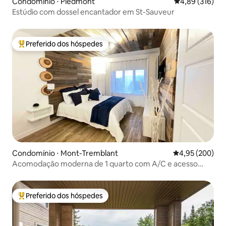
Condomínio ⋅ Piedmont
4,89 de uma av
4,89 (316)
Estúdio com dossel encantador em St-Sauveur
Preferido dos hóspedes
Entre os melhores preferidos dos hóspedes
Condomínio ⋅ Mont-Tremblant
4,95 de uma ava
4,95 (200)
Acomodação moderna de 1 quarto com A/C e acesso
direto às pistas de esqui
Preferido dos hóspedes
Entre os melhores preferidos dos hóspedes