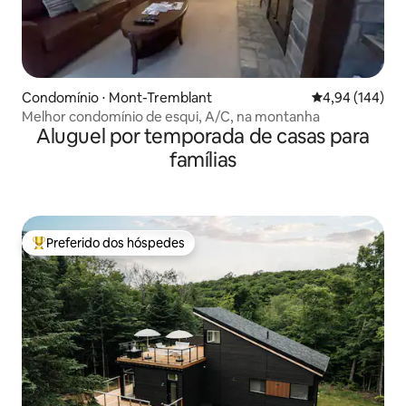
Condomínio ⋅ Mont-Tremblant
4,94 de uma av
4,94 (144)
Melhor condomínio de esqui, A/C, na montanha
Aluguel por temporada de casas para
famílias
Preferido dos hóspedes
Entre os melhores preferidos dos hóspedes