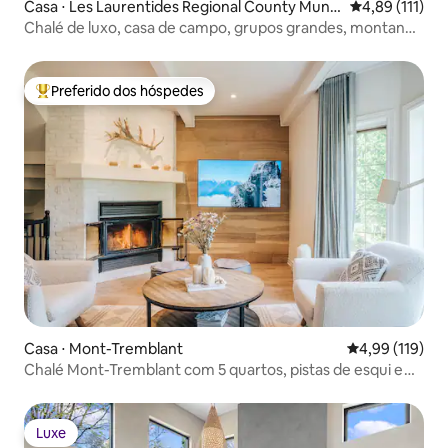
Casa ⋅ Les Laurentides Regional County Munic
4,89 de uma av
4,89 (111)
ipality
Chalé de luxo, casa de campo, grupos grandes, montanha
de esqui
Preferido dos hóspedes
Entre os melhores preferidos dos hóspedes
Casa ⋅ Mont-Tremblant
4,99 de uma av
4,99 (119)
Chalé Mont-Tremblant com 5 quartos, pistas de esqui e
vista para a montanha
Luxe
Luxe