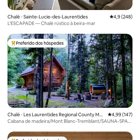
Chalé ⋅ Sainte-Lucie-des-Laurentides
4,9 de uma av
4,9 (248)
L'ESCAPADE — Chalé rústico à beira-mar
Preferido dos hóspedes
Entre os melhores preferidos dos hóspedes
Chalé ⋅ Les Laurentides Regional County Mun
4,99 de uma av
4,99 (147)
icipality
Cabana de madeira/Mont Blanc-Tremblant/SAUNA-SPA-
CHURRASCO