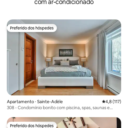
com ar-condicionado
Preferido dos hóspedes
Preferido dos hóspedes
Apartamento ⋅ Sainte-Adèle
4,8 de uma av
4,8 (117)
308 - Condomínio bonito com piscina, spas, saunas e
academia
Preferido dos hóspedes