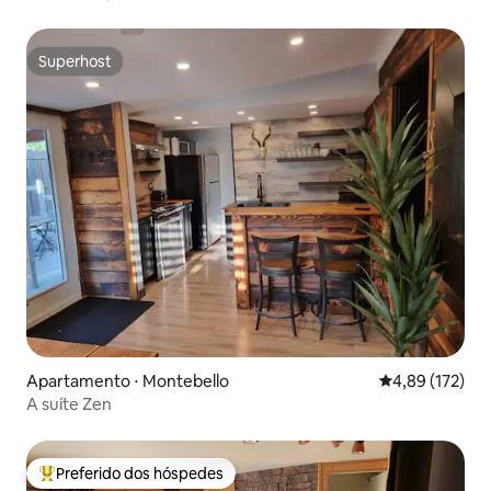
Superhost
Superhost
Apartamento ⋅ Montebello
4,89 de uma av
4,89 (172)
A suíte Zen
Preferido dos hóspedes
Entre os melhores preferidos dos hóspedes