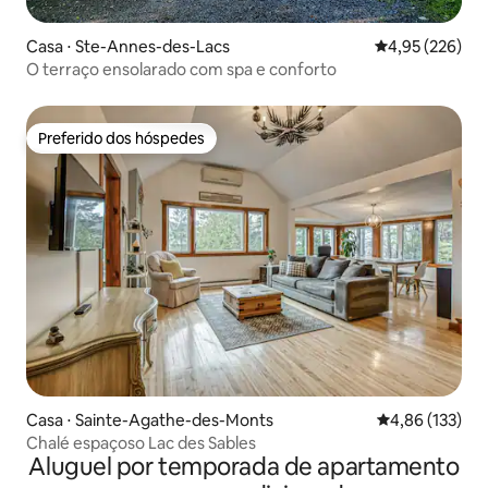
Casa ⋅ Ste-Annes-des-Lacs
4,95 de uma av
4,95 (226)
O terraço ensolarado com spa e conforto
Preferido dos hóspedes
Preferido dos hóspedes
Casa ⋅ Sainte-Agathe-des-Monts
4,86 de uma av
4,86 (133)
Chalé espaçoso Lac des Sables
Aluguel por temporada de apartamento