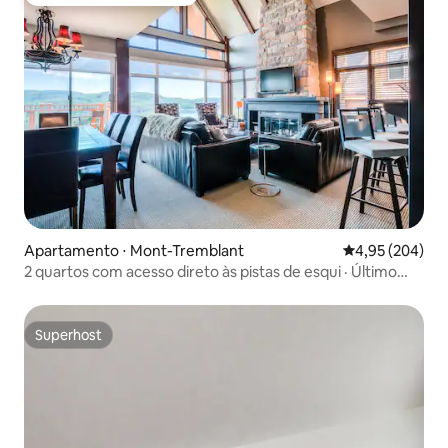
Preferido dos hóspedes
Apartamento ⋅ Mont-Tremblant
4,95 de uma ava
4,95 (204)
2 quartos com acesso direto às pistas de esqui · Último
andar · Vista para o lago
Superhost
Superhost