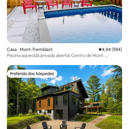
Casa ⋅ Mont-Tremblant
4,94 de uma ava
4,94 (594)
Piscina aquecida privada aberta! Centro de Mont-
Tremblant
Preferido dos hóspedes
Preferido dos hóspedes