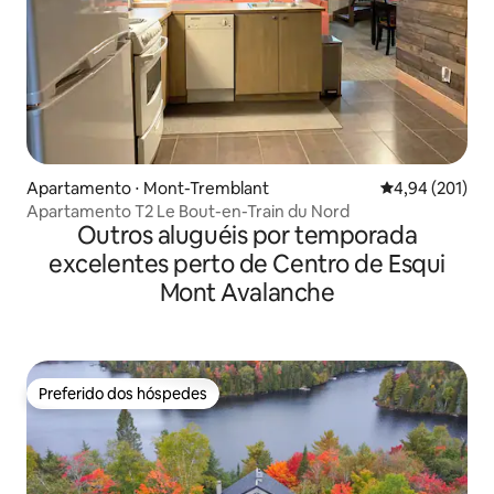
Apartamento ⋅ Mont-Tremblant
4,94 de uma av
4,94 (201)
Apartamento T2 Le Bout-en-Train du Nord
Outros aluguéis por temporada
excelentes perto de Centro de Esqui
Mont Avalanche
Preferido dos hóspedes
Preferido dos hóspedes