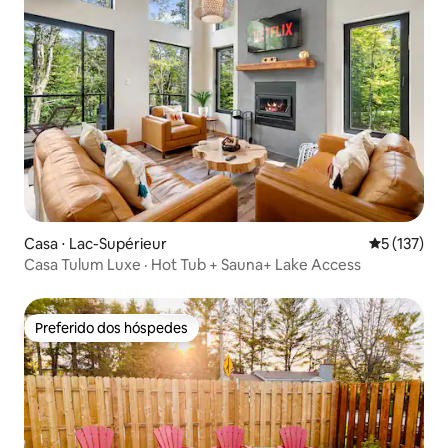
Casa ⋅ Lac-Supérieur
5 de uma av
5 (137)
Casa Tulum Luxe · Hot Tub + Sauna+ Lake Access
Preferido dos hóspedes
Preferido dos hóspedes