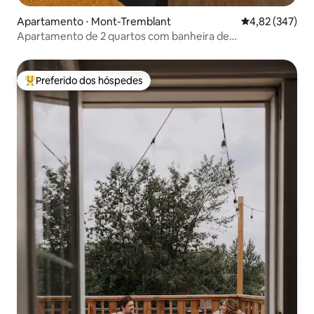
Apartamento ⋅ Mont-Tremblant
4,82 de uma av
4,82 (347)
Apartamento de 2 quartos com banheira de
hidromassagem
Preferido dos hóspedes
Entre os melhores preferidos dos hóspedes