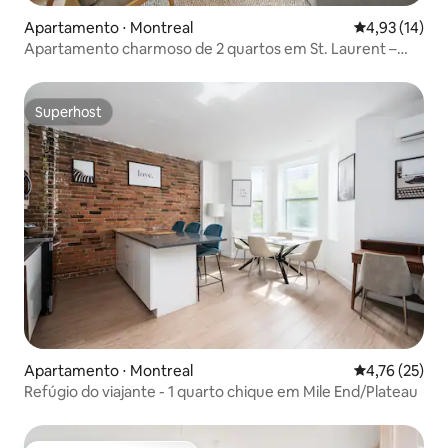
Apartamento ⋅ Montreal
4,93 de uma a
4,93 (14)
Apartamento charmoso de 2 quartos em St. Laurent –
Plateau-Mont-Royal 401
Superhost
Superhost
Apartamento ⋅ Montreal
4,76 de uma a
4,76 (25)
Refúgio do viajante - 1 quarto chique em Mile End/Plateau