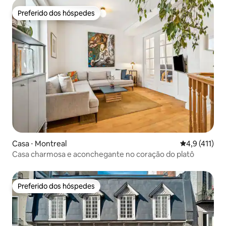
Preferido dos hóspedes
Preferido dos hóspedes
Casa ⋅ Montreal
4,9 de uma av
4,9 (411)
Casa charmosa e aconchegante no coração do platô
Preferido dos hóspedes
Preferido dos hóspedes