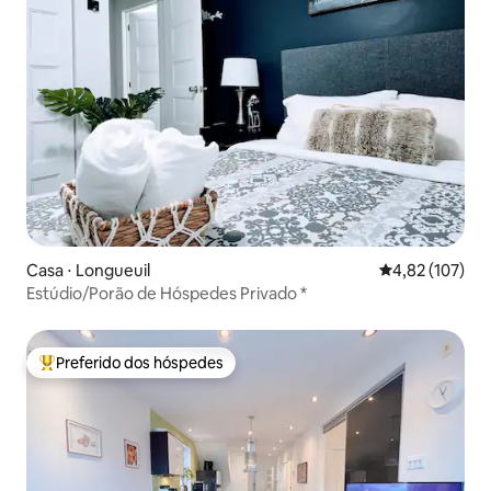
Casa ⋅ Longueuil
4,82 de uma av
4,82 (107)
Estúdio/Porão de Hóspedes Privado *
Preferido dos hóspedes
Entre os melhores preferidos dos hóspedes