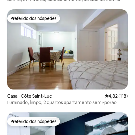
Preferido dos hóspedes
Preferido dos hóspedes
Casa ⋅ Côte Saint-Luc
4,82 de uma av
4,82 (118)
Iluminado, limpo, 2 quartos apartamento semi-porão
Preferido dos hóspedes
Preferido dos hóspedes