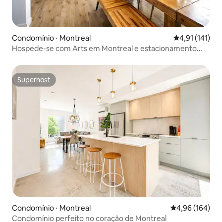
Condomínio ⋅ Montreal
4,91 de uma av
4,91 (141)
Hospede-se com Arts em Montreal e estacionamento
privativo.
Superhost
Superhost
Condomínio ⋅ Montreal
4,96 de uma av
4,96 (164)
Condomínio perfeito no coração de Montreal