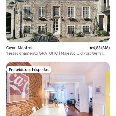
Casa ⋅ Montreal
4,83 de uma av
4,83 (318)
1 estacionamento GRATUITO | Majestic Old Port Gem |
MUST STAY
Preferido dos hóspedes
Preferido dos hóspedes