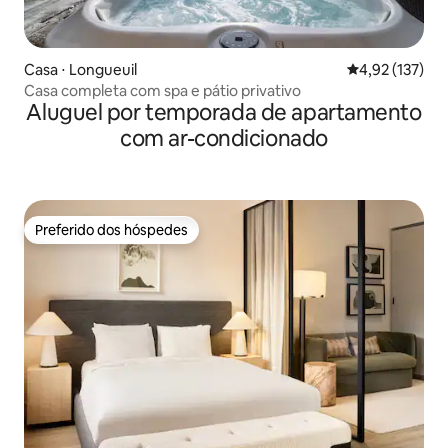
Casa ⋅ Longueuil
4,92 de uma av
4,92 (137)
Casa completa com spa e pátio privativo
Aluguel por temporada de apartamento
com ar-condicionado
Preferido dos hóspedes
Preferido dos hóspedes