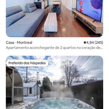
Casa ⋅ Montreal
4,94 de uma ava
4,94 (245)
Apartamento aconchegante de 2 quartos no coração de
Montreal Plateau
Preferido dos hóspedes
Preferido dos hóspedes