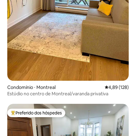
Condomínio ⋅ Montreal
4,89 de uma av
4,89 (128)
Estúdio no centro de Montreal/varanda privativa
Preferido dos hóspedes
Entre os melhores preferidos dos hóspedes