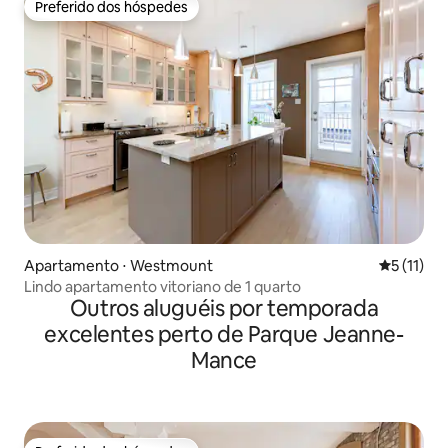
Preferido dos hóspedes
Preferido dos hóspedes
Apartamento ⋅ Westmount
5 de uma a
5 (11)
Lindo apartamento vitoriano de 1 quarto
Outros aluguéis por temporada
excelentes perto de Parque Jeanne-
Mance