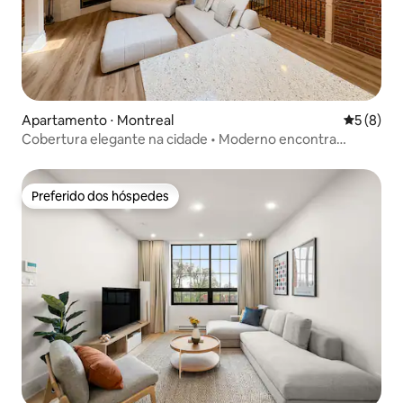
Apartamento ⋅ Montreal
5 de uma 
5 (8)
Cobertura elegante na cidade • Moderno encontra
clássico
Preferido dos hóspedes
Preferido dos hóspedes