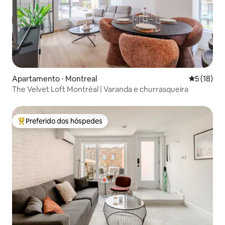
Apartamento ⋅ Montreal
5 de uma a
5 (18)
The Velvet Loft Montréal | Varanda e churrasqueira
Preferido dos hóspedes
Entre os melhores preferidos dos hóspedes