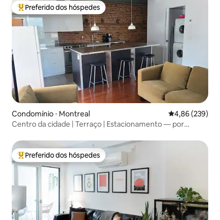
Preferido dos hóspedes
Entre os melhores preferidos dos hóspedes
Condomínio ⋅ Montreal
4,86 de uma ava
4,86 (239)
Centro da cidade | Terraço | Estacionamento — por
mtlFlats
Preferido dos hóspedes
Entre os melhores preferidos dos hóspedes