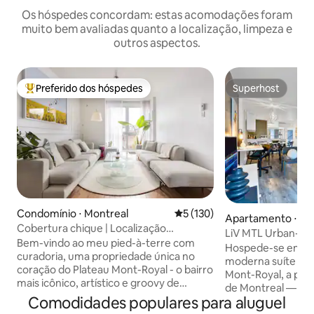
Os hóspedes concordam: estas acomodações foram
muito bem avaliadas quanto a localização, limpeza e
outros aspectos.
Preferido dos hóspedes
Superhost
Entre os melhores preferidos dos hóspedes
Superhost
Condomínio ⋅ Montreal
5 de uma avaliação média de 
5 (130)
Apartamento ⋅ Mo
Cobertura chique | Localização
LiV MTL Urban-1 |
privilegiada, terraço privativo
Bem-vindo ao meu pied-à-terre com
apartamento de 2 
Hospede-se em u
curadoria, uma propriedade única no
MTL
moderna suíte de 
coração do Plateau Mont-Royal - o bairro
Mont-Royal, a pou
mais icônico, artístico e groovy de
de Montreal — perf
Montreal. Este loft de 2 quartos em
Comodidades populares para aluguel
grupos e estadias
espaço aberto é banhado pelo sol e