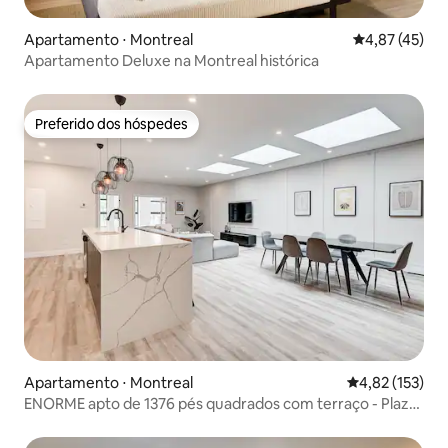
Apartamento ⋅ Montreal
4,87 de uma a
4,87 (45)
Apartamento Deluxe na Montreal histórica
Preferido dos hóspedes
Preferido dos hóspedes
Apartamento ⋅ Montreal
4,82 de uma av
4,82 (153)
ENORME apto de 1376 pés quadrados com terraço - Plaza
St-Hubert