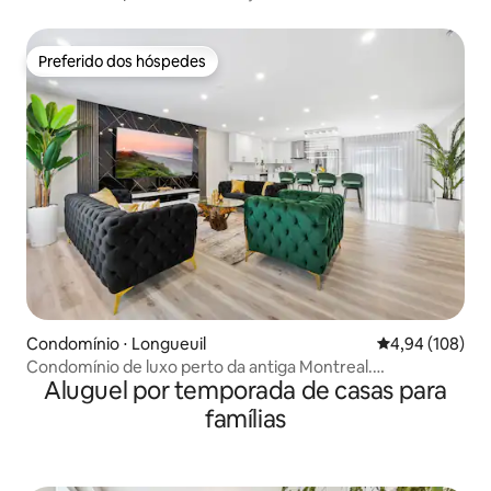
Preferido dos hóspedes
Preferido dos hóspedes
Condomínio ⋅ Longueuil
4,94 de uma av
4,94 (108)
Condomínio de luxo perto da antiga Montreal.
Aluguel por temporada de casas para
Estacionamento gratuito.
famílias