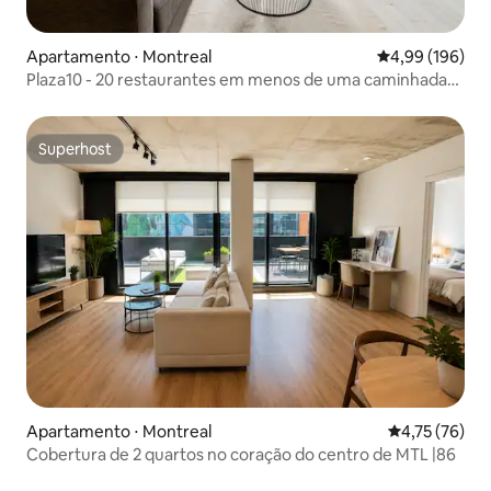
Apartamento ⋅ Montreal
4,99 de uma av
4,99 (196)
Plaza10 - 20 restaurantes em menos de uma caminhada
de 10 minutos
Superhost
Superhost
Apartamento ⋅ Montreal
4,75 de uma a
4,75 (76)
Cobertura de 2 quartos no coração do centro de MTL |86