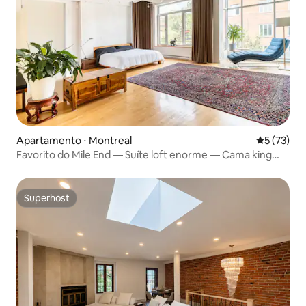
Apartamento ⋅ Montreal
5 de uma a
5 (73)
Favorito do Mile End — Suíte loft enorme — Cama king
size
Superhost
Superhost