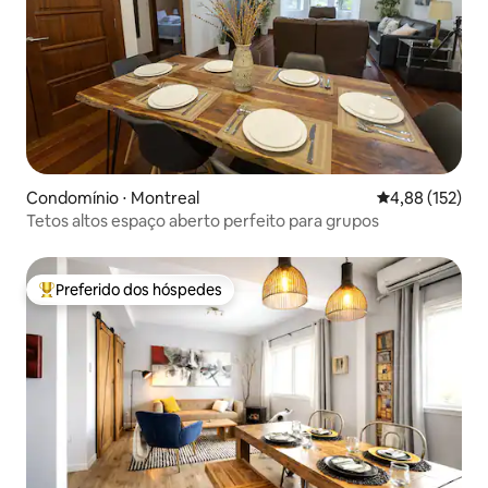
Condomínio ⋅ Montreal
4,88 de uma av
4,88 (152)
Tetos altos espaço aberto perfeito para grupos
Preferido dos hóspedes
Entre os melhores preferidos dos hóspedes