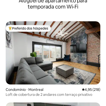
Aluguel de apartamento para
temporada com Wi-Fi
Preferido dos hóspedes
Entre os melhores preferidos dos hóspedes
Condomínio ⋅ Montreal
4,95 de uma av
4,95 (218)
Loft de cobertura de 2 andares com terraço privativo