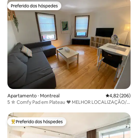
Preferido dos hóspedes
Preferido dos hóspedes
Apartamento ⋅ Montreal
4,82 de uma ava
4,82 (206)
5 ☆ Comfy Pad em Plateau ❤️ MELHOR LOCALIZAÇÃO/
ÚLTIMO ANDAR!
Preferido dos hóspedes
Entre os melhores preferidos dos hóspedes