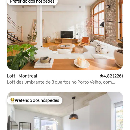
Preferido dos hóspedes
Preferido dos hóspedes
Loft ⋅ Montreal
4,82 de uma av
4,82 (226)
Loft deslumbrante de 3 quartos no Porto Velho, com
terraço privativo.
Preferido dos hóspedes
Entre os melhores preferidos dos hóspedes