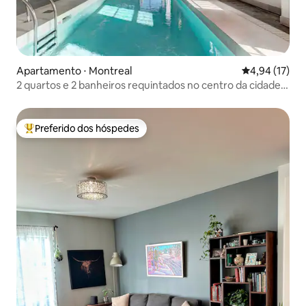
Apartamento ⋅ Montreal
4,94 de uma a
4,94 (17)
2 quartos e 2 banheiros requintados no centro da cidade,
com piscina e estacionamento gratuito
Preferido dos hóspedes
Entre os melhores preferidos dos hóspedes