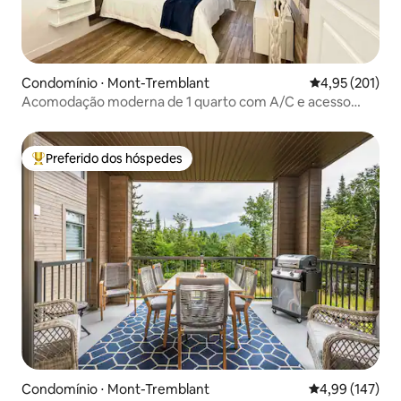
Condomínio ⋅ Mont-Tremblant
4,95 de uma av
4,95 (201)
Acomodação moderna de 1 quarto com A/C e acesso
direto às pistas de esqui
Preferido dos hóspedes
Entre os melhores preferidos dos hóspedes
Condomínio ⋅ Mont-Tremblant
4,99 de uma av
4,99 (147)