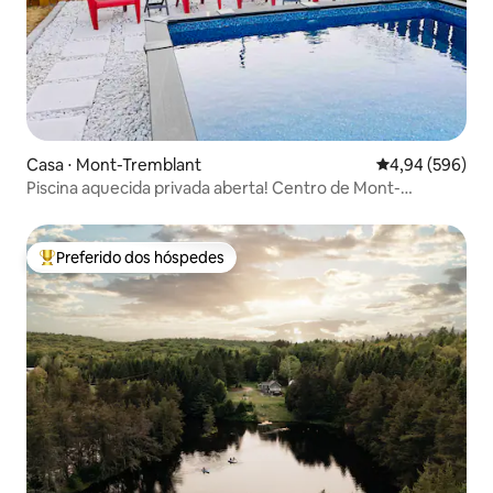
Casa ⋅ Mont-Tremblant
4,94 de uma ava
4,94 (596)
Piscina aquecida privada aberta! Centro de Mont-
Tremblant
Preferido dos hóspedes
Entre os melhores preferidos dos hóspedes