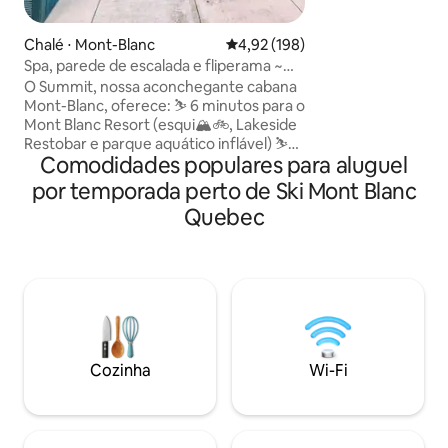
lago alimentado por na
tempo se move de
Chalé ⋅ Mont-Blanc
4,92 de uma avaliação média de 
4,92 (198)
cenário é tranquil
Spa, parede de escalada e fliperama ~
completamente liv
ciclismo e golfe!
O Summit, nossa aconchegante cabana
cotidianas — uma 
Mont-Blanc, oferece: ⛷️ 6 minutos para o
você pode relaxar,
Mont Blanc Resort (esqui🏔️🚲, Lakeside
energias e criar 
Restobar e parque aquático inflável) ⛷️
com aqueles que ama. Se você
Comodidades populares para aluguel
20 minutos para Tremblant Resort 💤
procurando uma es
Acomoda 12 pessoas com 3 camas
você a encontrou.
por temporada perto de Ski Mont Blanc
queen, 1 beliche twin/dbl, 1 cama king
Quebec
com gavetão e 2 sofás-cama; "Camas e
travesseiros são tão confortáveis" - Kya
Cozinha 🍳 totalmente abastecida e
todos os confortos de um lar +
churrasqueira 🌳 Retiro natural tranquilo
para explorar as atrações próximas;
Sentier des cimes Laurentides, trilha de
bicicleta Le P'tit Train du Nord e campo
Cozinha
Wi-Fi
de golfe Le Diable