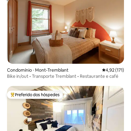
Condomínio ⋅ Mont-Tremblant
4,92 de uma av
4,92 (171)
Bike in/out • Transporte Tremblant • Restaurante e café
Preferido dos hóspedes
Entre os melhores preferidos dos hóspedes