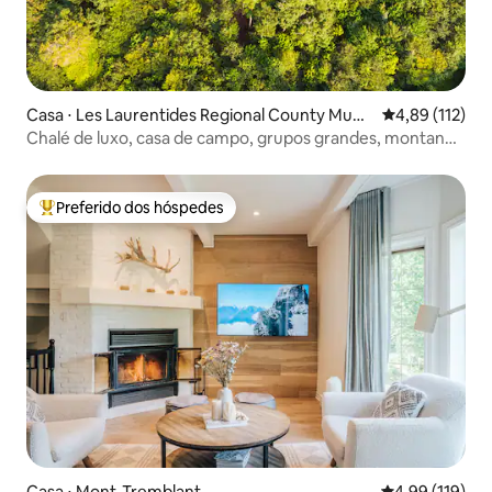
Casa ⋅ Les Laurentides Regional County Muni
4,89 de uma av
4,89 (112)
cipality
Chalé de luxo, casa de campo, grupos grandes, montanha
de esqui
Preferido dos hóspedes
Entre os melhores preferidos dos hóspedes
Casa ⋅ Mont-Tremblant
4,99 de uma av
4,99 (119)