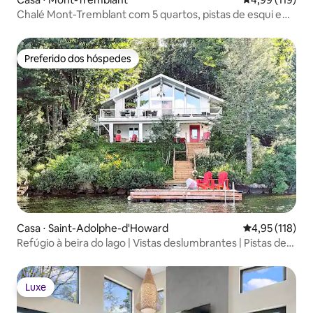
Chalé Mont-Tremblant com 5 quartos, pistas de esqui e
vista para a montanha
Preferido dos hóspedes
Preferido dos hóspedes
Casa ⋅ Saint-Adolphe-d'Howard
4,95 de uma av
4,95 (118)
Refúgio à beira do lago | Vistas deslumbrantes | Pistas de
esqui
Luxe
Luxe