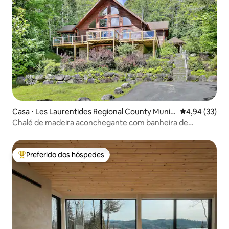
Casa ⋅ Les Laurentides Regional County Munici
4,94 de uma a
4,94 (33)
pality
Chalé de madeira aconchegante com banheira de
hidromassagem | Atividades no lago
Preferido dos hóspedes
Entre os melhores preferidos dos hóspedes