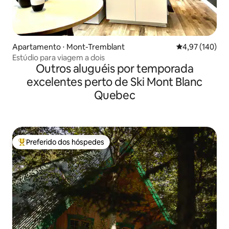
Apartamento ⋅ Mont-Tremblant
4,97 de uma av
4,97 (140)
Estúdio para viagem a dois
Outros aluguéis por temporada
excelentes perto de Ski Mont Blanc
Quebec
Preferido dos hóspedes
Entre os melhores preferidos dos hóspedes