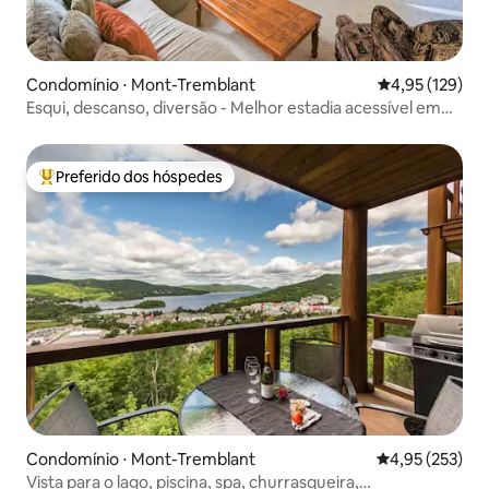
Condomínio ⋅ Mont-Tremblant
4,95 de uma av
4,95 (129)
Esqui, descanso, diversão - Melhor estadia acessível em
Tremblant!
Preferido dos hóspedes
Entre os melhores preferidos dos hóspedes
Condomínio ⋅ Mont-Tremblant
4,95 de uma av
4,95 (253)
Vista para o lago, piscina, spa, churrasqueira,