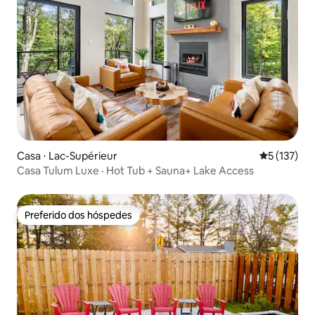
Casa ⋅ Lac-Supérieur
5 de uma av
5 (137)
Casa Tulum Luxe · Hot Tub + Sauna+ Lake Access
Preferido dos hóspedes
Preferido dos hóspedes