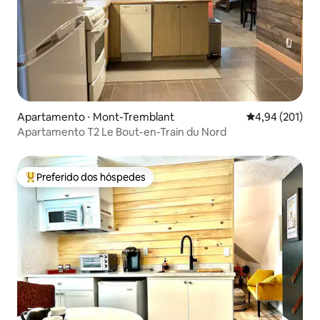
Apartamento ⋅ Mont-Tremblant
4,94 de uma av
4,94 (201)
Apartamento T2 Le Bout-en-Train du Nord
Preferido dos hóspedes
Entre os melhores preferidos dos hóspedes