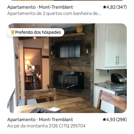
Apartamento ⋅ Mont-Tremblant
4,82 de uma av
4,82 (347)
Apartamento de 2 quartos com banheira de
hidromassagem
Preferido dos hóspedes
Entre os melhores preferidos dos hóspedes
Apartamento ⋅ Mont-Tremblant
4,93 de uma ava
4,93 (298)
Ao pé da montanha 2126 CITQ 295704