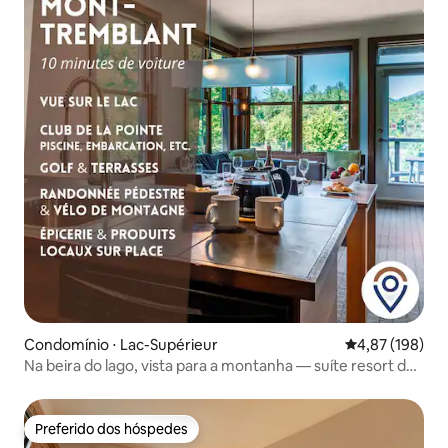
Condomínio ⋅ Lac-Supérieur
4,87 de uma av
4,87 (198)
Na beira do lago, vista para a montanha — suíte resort de
2 quartos
Preferido dos hóspedes
Preferido dos hóspedes