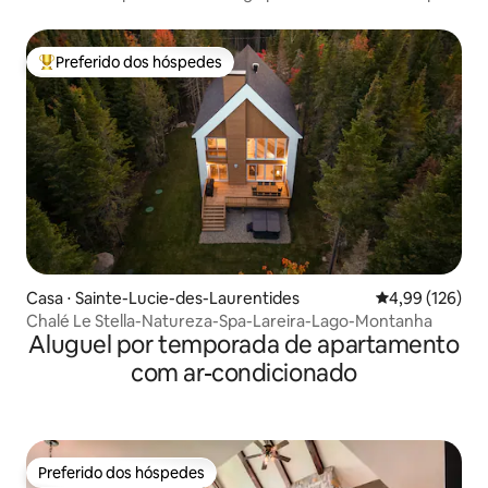
de Montcalm.
Preferido dos hóspedes
Entre os melhores preferidos dos hóspedes
Casa ⋅ Sainte-Lucie-des-Laurentides
4,99 de uma av
4,99 (126)
Chalé Le Stella-Natureza-Spa-Lareira-Lago-Montanha
Aluguel por temporada de apartamento
com ar-condicionado
Preferido dos hóspedes
Preferido dos hóspedes