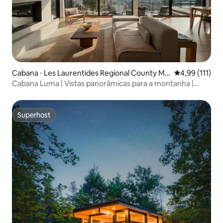
Cabana ⋅ Les Laurentides Regional County Mu
4,99 de uma av
4,99 (111)
nicipality
Cabana Luma | Vistas panorâmicas para a montanha |
Tremblant
Superhost
Superhost