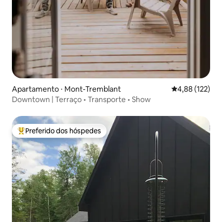
Apartamento ⋅ Mont-Tremblant
4,88 de uma av
4,88 (122)
Downtown | Terraço • Transporte • Show
Preferido dos hóspedes
Entre os melhores preferidos dos hóspedes