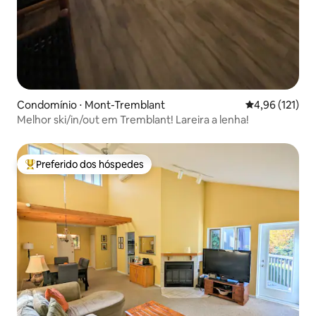
Condomínio ⋅ Mont-Tremblant
4,96 de uma av
4,96 (121)
Melhor ski/in/out em Tremblant! Lareira a lenha!
Preferido dos hóspedes
Entre os melhores preferidos dos hóspedes