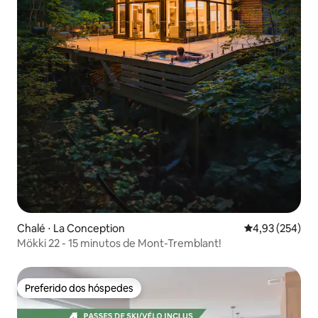
Chalé ⋅ La Conception
4,93 de uma av
4,93 (254)
Mökki 22 - 15 minutos de Mont-Tremblant!
Preferido dos hóspedes
Preferido dos hóspedes