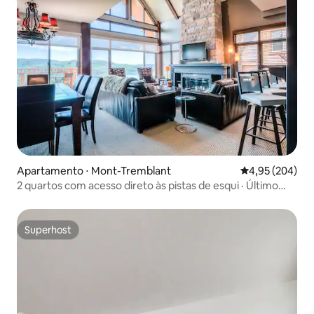
Apartamento ⋅ Mont-Tremblant
4,95 de uma ava
4,95 (204)
2 quartos com acesso direto às pistas de esqui · Último
andar · Vista para o lago
Superhost
Superhost