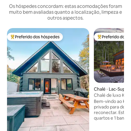
Os hóspedes concordam: estas acomodações foram
muito bem avaliadas quanto a localização, limpeza e
outros aspectos.
Preferido dos hóspedes
Preferido dos 
Entre os melhores preferidos dos hóspedes
Entre os melhore
Chalé ⋅ Lac-Supér
Chalé de luxo KAL
de hidromassagem •
Bem-vindo ao KALL
hectares
privado para desc
reconectar. Este e
quartos e 1 banhei
uma propriedade fl
acres, cercada por