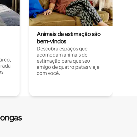
Animais de estimação são
bem-vindos
Descubra espaços que
acomodam animais de
arco,
estimação para que seu
orada
amigo de quatro patas viaje
os
com você.
longas