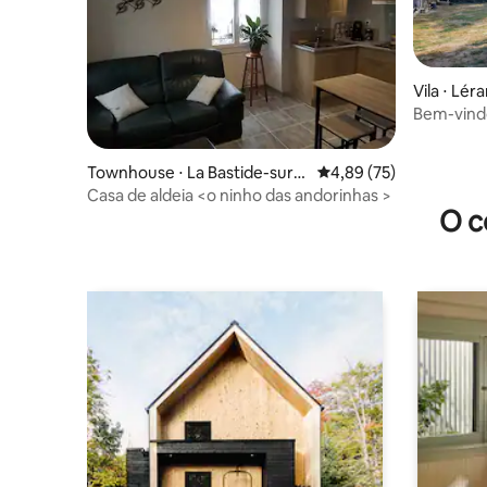
Vila ⋅ Lér
Bem-vindo
Townhouse ⋅ La Bastide-sur-
4,89 de uma avaliação 
4,89 (75)
l'Hers
Casa de aldeia <o ninho das andorinhas >
O c