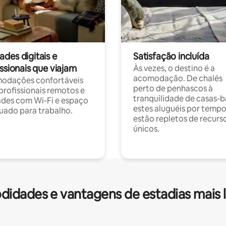
des digitais e
Satisfação incluída
ssionais que viajam
Às vezes, o destino é a
acomodação. De chalés
odações confortáveis
perto de penhascos à
profissionais remotos e
tranquilidade de casas-b
des com Wi-Fi e espaço
estes aluguéis por temp
ado para trabalho.
estão repletos de recurs
únicos.
idades e vantagens de estadias mais 