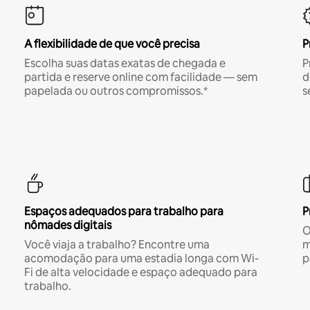
A flexibilidade de que você precisa
P
Escolha suas datas exatas de chegada e
P
partida e reserve online com facilidade — sem
d
papelada ou outros compromissos.*
s
Espaços adequados para trabalho para
P
nômades digitais
O
Você viaja a trabalho? Encontre uma
m
acomodação para uma estadia longa com Wi-
p
Fi de alta velocidade e espaço adequado para
trabalho.