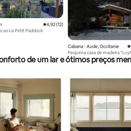
an
4,92 de uma avaliação média de 5, 12 avalia
4,92 (12)
 ao Le Petit Paddock
média de 5, 75 avaliações
Cabana ⋅ Aude, Occitanie
4
Pequena casa de madeira "Luy
onforto de um lar e ótimos preços men
cercada por florestas