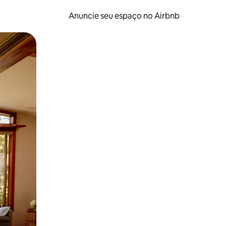
Anuncie seu espaço no Airbnb
 deslizando o dedo na tela.