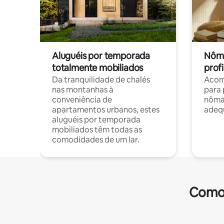
Aluguéis por temporada
Nôma
totalmente mobiliados
profi
Da tranquilidade de chalés
Acom
nas montanhas à
para 
conveniência de
nôma
apartamentos urbanos, estes
adequ
aluguéis por temporada
mobiliados têm todas as
comodidades de um lar.
Comod