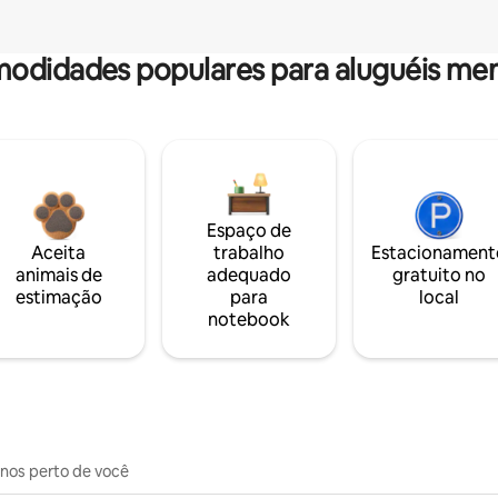
odidades populares para aluguéis men
Espaço de
Aceita
trabalho
Estacionament
animais de
adequado
gratuito no
estimação
para
local
notebook
inos perto de você