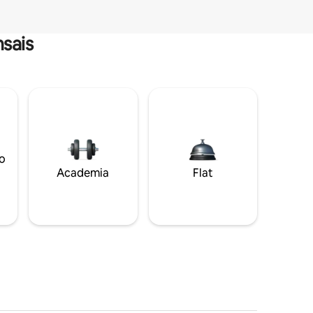
sais
o
Academia
Flat