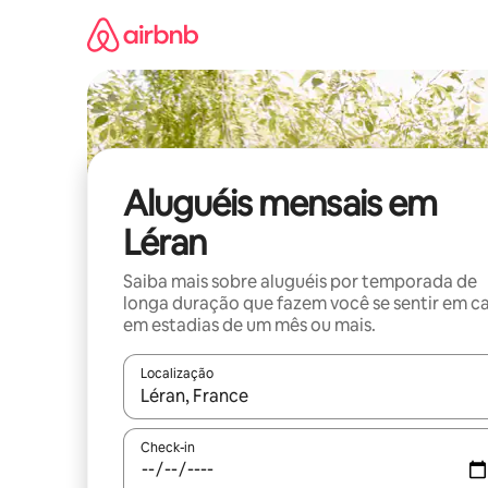
Pular
para
o
conteúdo
Aluguéis mensais em
Léran
Saiba mais sobre aluguéis por temporada de
longa duração que fazem você se sentir em c
em estadias de um mês ou mais.
Localização
Quando os resultados estiverem disponíveis, expl
Check-in