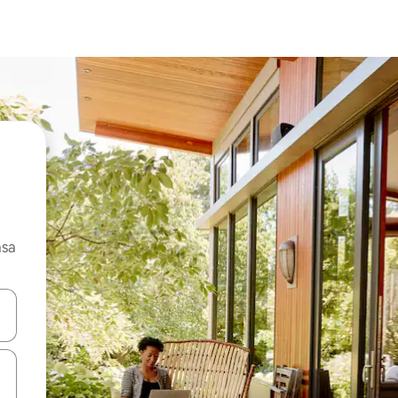
asa
ore-os usando as seta para cima e para baixo do teclado ou tocando e