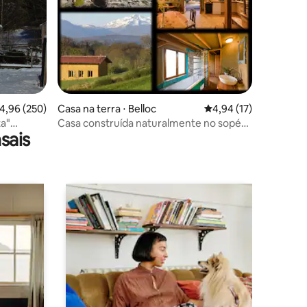
ções
,96 de uma avaliação média de 5, 250 avaliações
4,96 (250)
Casa na terra ⋅ Belloc
4,94 de uma avaliação
4,94 (17)
ta"
Casa construída naturalmente no sopé
sais
dos Pirineus