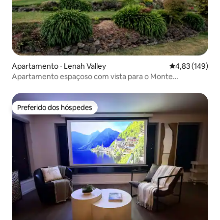
Apartamento ⋅ Lenah Valley
4,83 de uma av
4,83 (149)
Apartamento espaçoso com vista para o Monte
Wellington
Preferido dos hóspedes
Preferido dos hóspedes