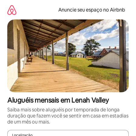
Pular
para
Anuncie seu espaço no Airbnb
o
conteúdo
Aluguéis mensais em Lenah Valley
Saiba mais sobre aluguéis por temporada de longa
duração que fazem você se sentir em casa em estadias
de um mês ou mais.
Localização