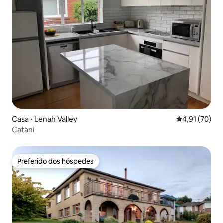
Casa ⋅ Lenah Valley
4,91 de uma a
4,91 (70)
Catani
Preferido dos hóspedes
Preferido dos hóspedes