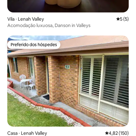
Vila ⋅ Lenah Valley
5 de uma 
5 (5)
Acomodação luxuosa, Danson in Valleys
Preferido dos hóspedes
Preferido dos hóspedes
Casa ⋅ Lenah Valley
4,82 de uma av
4,82 (150)