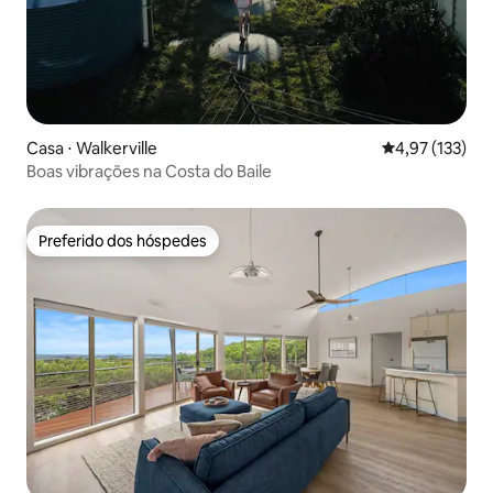
Casa ⋅ Walkerville
4,97 de uma av
4,97 (133)
Boas vibrações na Costa do Baile
Preferido dos hóspedes
Preferido dos hóspedes