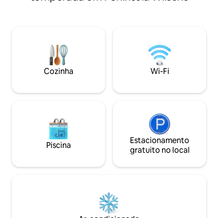
desfrute dos esp
lar, além de um quarto/banheiro
selecionados e do
privativo decorado com bom gosto. A
Aprecie a vista do
apenas 5 minutos do município de
em coalas, wallabie
Korumburra, com inúmeros cafés e
Cozinhe sua própri
restaurantes para explorar. Pesquise
(dependendo da es
"Settlers Cottage at Korumburra" no
parques nacionais
YouTube para ver nosso tour em vídeo.
algumas das mais 
Cozinha
Wi-Fi
praias de Victoria.
Estacionamento
Piscina
gratuito no local