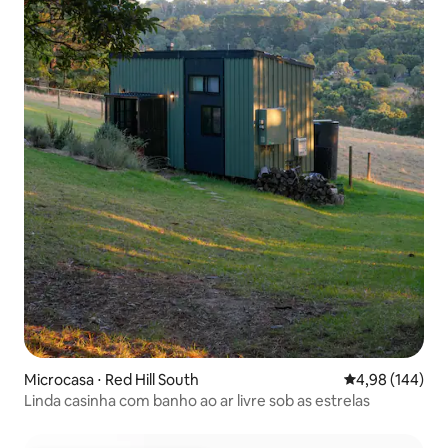
Microcasa ⋅ Red Hill South
4,98 de uma av
4,98 (144)
Linda casinha com banho ao ar livre sob as estrelas