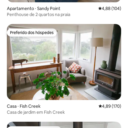
Apartamento ⋅ Sandy Point
4,88 de uma av
4,88 (104)
Penthouse de 2 quartos na praia
Preferido dos hóspedes
Preferido dos hóspedes
Casa ⋅ Fish Creek
4,89 de uma av
4,89 (170)
Casa de jardim em Fish Creek