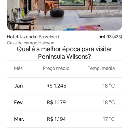
Hotel-fazenda ⋅ Strzelecki
4,93 de uma av
4,93 (433)
Casa de campo Halcyon
Qual é a melhor época para visitar
Península Wilsons?
Mês
Preço médio
Temp. média
Jan.
R$ 1.245
18 °C
Fev.
R$ 1.179
18 °C
Mar.
R$ 1.194
17 °C