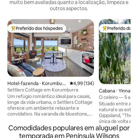
muito bem avaliadas quanto a localização, limpeza e
outros aspectos.
Preferido dos hóspedes
Preferido dos 
Entre os melhores preferidos dos hóspedes
Entre os melhore
Hotel-fazenda ⋅ Korumburr
4,99 de uma avaliação média de 
4,99 (134)
a
Settlers Cottage em Korumburra
Cabana ⋅ Yinnar S
Um refúgio romântico ideal para casais,
O celeiro — 5 acre
longe da vida urbana, o Settlers Cottage
vistas
Situado entre a d
oferece um ambiente relaxante e
natural e as extens
convidativo. Na varanda de bluestone,
Gippsland, "The B
relaxe e desfrute da vista do Wilsons
única de volta ao 
Prom com um vinho ou cerveja e seu
Comodidades populares em aluguel por
natureza. Relaxe e
livro ou comida favoritos. Cozinha
privada com vista p
temporada em Península Wilsons
completa com todos os confortos de um