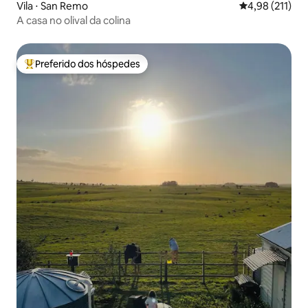
Vila ⋅ San Remo
4,98 de uma av
4,98 (211)
A casa no olival da colina
Preferido dos hóspedes
Entre os melhores preferidos dos hóspedes