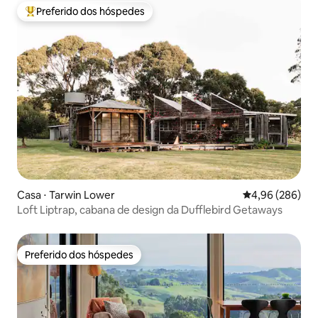
Preferido dos hóspedes
Entre os melhores preferidos dos hóspedes
Casa ⋅ Tarwin Lower
4,96 de uma ava
4,96 (286)
Loft Liptrap, cabana de design da Dufflebird Getaways
Preferido dos hóspedes
Preferido dos hóspedes