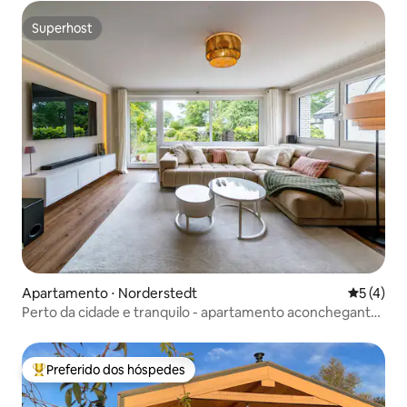
Superhost
Superhost
Apartamento ⋅ Norderstedt
5 de uma 
5 (4)
Perto da cidade e tranquilo - apartamento aconchegante
com jardim
Preferido dos hóspedes
Entre os melhores preferidos dos hóspedes