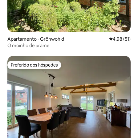
Apartamento ⋅ Grönwohld
4,98 de uma a
4,98 (51)
O moinho de arame
Preferido dos hóspedes
Preferido dos hóspedes