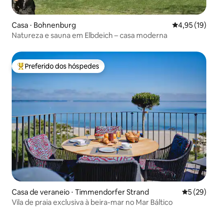
Casa ⋅ Bohnenburg
4,95 de uma a
4,95 (19)
Natureza e sauna em Elbdeich – casa moderna
Preferido dos hóspedes
Entre os melhores preferidos dos hóspedes
Casa de veraneio ⋅ Timmendorfer Strand
5 de uma a
5 (29)
Vila de praia exclusiva à beira-mar no Mar Báltico