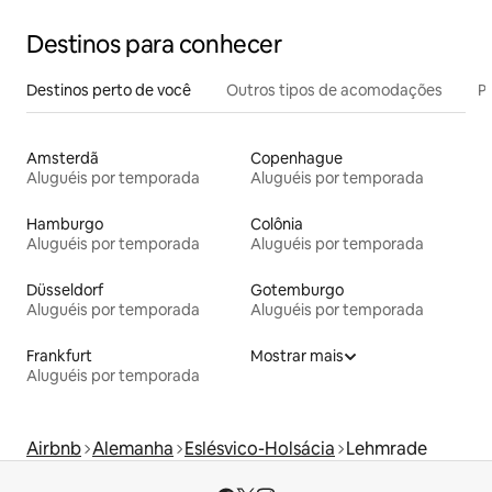
Destinos para conhecer
Destinos perto de você
Outros tipos de acomodações
Pr
Amsterdã
Copenhague
Aluguéis por temporada
Aluguéis por temporada
Hamburgo
Colônia
Aluguéis por temporada
Aluguéis por temporada
Düsseldorf
Gotemburgo
Aluguéis por temporada
Aluguéis por temporada
Frankfurt
Mostrar mais
Aluguéis por temporada
Airbnb
Alemanha
Eslésvico-Holsácia
Lehmrade