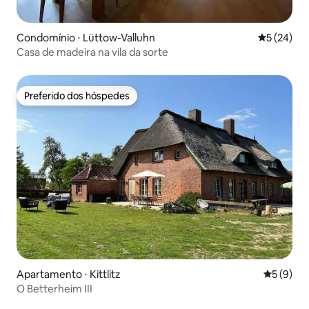
Condomínio ⋅ Lüttow-Valluhn
5 de uma a
5 (24)
Casa de madeira na vila da sorte
Preferido dos hóspedes
Preferido dos hóspedes
Apartamento ⋅ Kittlitz
5 de uma 
5 (9)
O Betterheim III