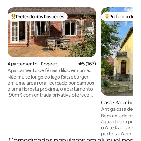
Preferido dos hóspedes
Preferido dos 
Entre os melhores preferidos dos hóspedes
Entre os melhore
Apartamento ⋅ Pogeez
5 de uma avaliação média de 
5 (167)
Apartamento de férias idílico em uma
antiga fazenda
Não muito longe do lago Ratzeburger,
em uma área rural, cercado por campos
e uma floresta próxima, o apartamento
(90m²) com entrada privativa oferece
espaço para até 4 pessoas. Os quartos
Casa ⋅ Ratzeburg
são bem iluminados e convidativos,
Antiga casa de ca
terraço ao sul (60m²) com mesa,
Ratzeburg
Bem ao lado do lag
cadeiras e espreguiçadeiras, bem como
água do seu própri
um pequeno jardim completam a oferta.
o Alte Kapitänshau
Dimensões da cama (cm) 180x200 e
perfeita. Acomodação elegante para até
160x200. A partir daqui, você pode
Comodidades populares em aluguel por
4 hóspedes, com 