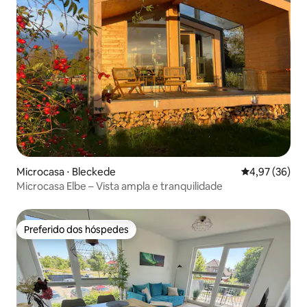
Microcasa ⋅ Bleckede
4,97 de uma a
4,97 (36)
Microcasa Elbe – Vista ampla e tranquilidade
Preferido dos hóspedes
Preferido dos hóspedes