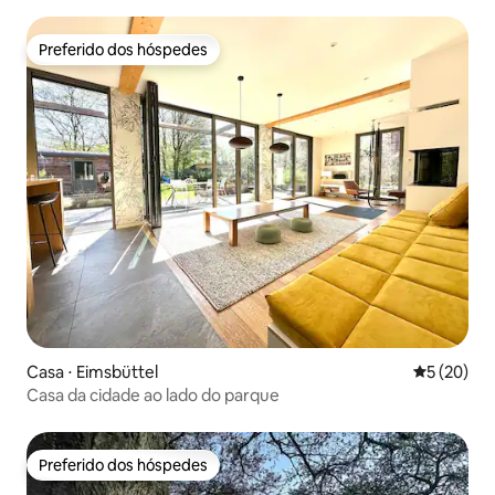
Preferido dos hóspedes
Preferido dos hóspedes
Casa ⋅ Eimsbüttel
5 de uma a
5 (20)
Casa da cidade ao lado do parque
Preferido dos hóspedes
Preferido dos hóspedes