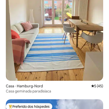
Casa ⋅ Hamburg-Nord
5 de uma a
5 (45)
Casa geminada paradisíaca
Preferido dos hóspedes
Entre os melhores preferidos dos hóspedes