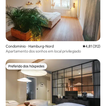
Condomínio ⋅ Hamburg-Nord
4,81 de uma av
4,81 (312)
Apartamento dos sonhos em local privilegiado
Preferido dos hóspedes
Preferido dos hóspedes