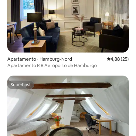
Apartamento ⋅ Hamburg-Nord
4,88 de uma a
4,88 (25)
Apartamento R B Aeroporto de Hamburgo
Superhost
Superhost