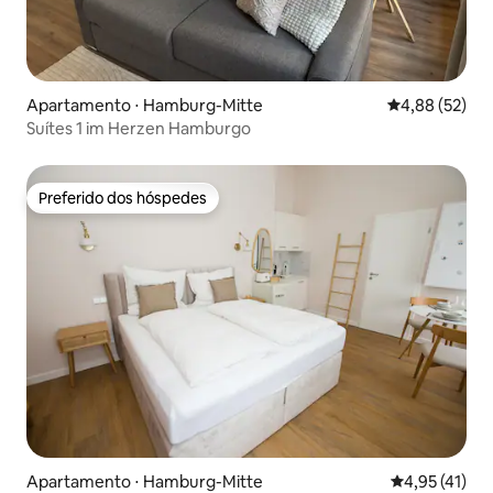
Apartamento ⋅ Hamburg-Mitte
4,88 de uma a
4,88 (52)
Suítes 1 im Herzen Hamburgo
Preferido dos hóspedes
Preferido dos hóspedes
Apartamento ⋅ Hamburg-Mitte
4,95 de uma a
4,95 (41)