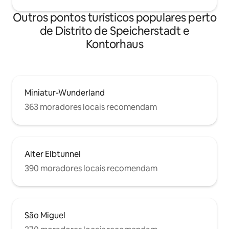
frente da porta é permitido, mas a partir
Outros pontos turísticos populares perto
das 22:00, por favor, não fale alto por
causa dos vizinhos. Não use os vasos de
de Distrito de Speicherstadt e
flores como cinzeiro (alguém já fez
Kontorhaus
isso...)!
Miniatur-Wunderland
363 moradores locais recomendam
Alter Elbtunnel
390 moradores locais recomendam
São Miguel