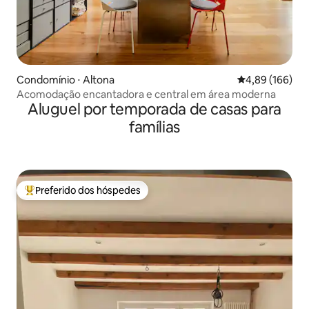
Condomínio ⋅ Altona
4,89 de uma av
4,89 (166)
Acomodação encantadora e central em área moderna
Aluguel por temporada de casas para
famílias
Preferido dos hóspedes
Entre os melhores preferidos dos hóspedes