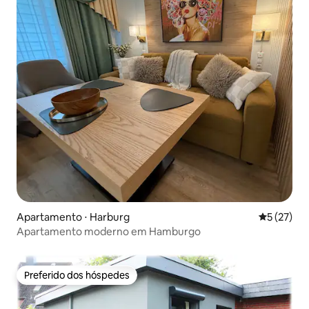
Apartamento ⋅ Harburg
5 de uma a
5 (27)
Apartamento moderno em Hamburgo
Preferido dos hóspedes
Preferido dos hóspedes