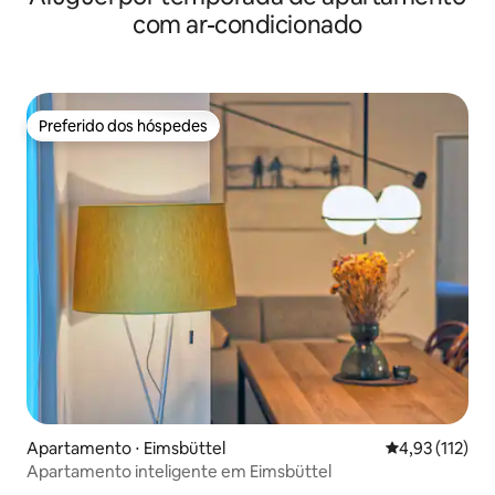
com ar-condicionado
Preferido dos hóspedes
Preferido dos hóspedes
Apartamento ⋅ Eimsbüttel
4,93 de uma av
4,93 (112)
Apartamento inteligente em Eimsbüttel