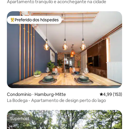
Apartamento tranquilo e aconchegante na cidade
Preferido dos hóspedes
Entre os melhores preferidos dos hóspedes
Condomínio ⋅ Hamburg-Mitte
4,99 de uma av
4,99 (153)
La Bodega - Apartamento de design perto do lago
Superhost
Superhost