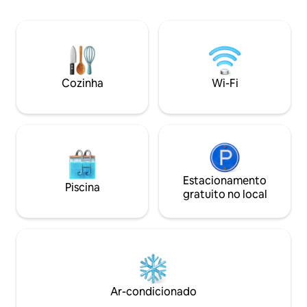
uma espaçosa sala de estar. Na galeria
acústico melhora
está a confortável cama de casal. Por
equipada. Numero
favor, não envie perguntas sobre
restaurantes no po
eventos, filmagens ou similares. Os
Sternschanze estã
hóspedes têm acesso a todo o loft.
distância. Bairro 
Moramos a poucos minutos de distância
com muitos parque
e estamos à disposição dos nossos
Cozinha
Wi-Fi
hóspedes como pessoas de contato.
Hoheluft-West está localizado no
coração da cidade, a menos de dois
quilômetros do bairro Schanzenviertel, a
três quilômetros do Alster e a quatro
quilômetros do porto. A vizinhança é
tranquila e segura, supermercados e
Estacionamento
restaurantes estão a uma curta
Piscina
gratuito no local
distância. As estações de metrô
Hoheluftbrücke (U3) e Schlump (U2)
estão a poucos minutos de distância. O
ônibus 181 para quase em frente ao
prédio, e os ônibus M4 e M5 param a
menos de 100 metros de distância. Nas
proximidades, é possível estacionar
quase em qualquer lugar na rua. Não é
Ar-condicionado
permitido fumar no loft. Fumar na