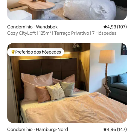
Condomínio ⋅ Wandsbek
4,93 de uma av
4,93 (107)
Cozy CityLoft | 125m² | Terraço Privativo | 7 Hóspedes
Preferido dos hóspedes
Entre os melhores preferidos dos hóspedes
Condomínio ⋅ Hamburg-Nord
4,96 de uma av
4,96 (147)