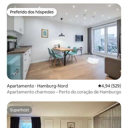
Preferido dos hóspedes
Preferido dos hóspedes
Apartamento ⋅ Hamburg-Nord
4,94 de uma ava
4,94 (529)
Apartamento charmoso – Perto do coração de Hamburgo
Superhost
Superhost