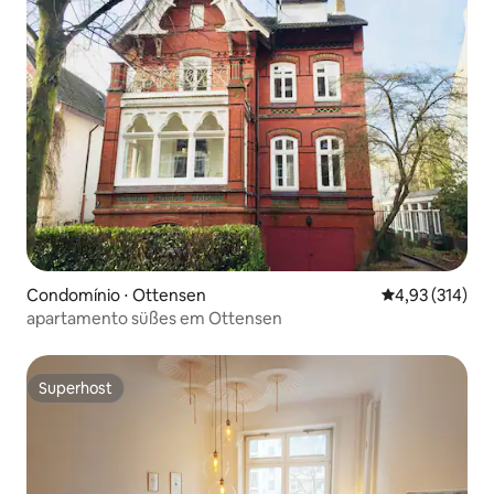
Condomínio ⋅ Ottensen
4,93 de uma av
4,93 (314)
apartamento süßes em Ottensen
Superhost
Superhost