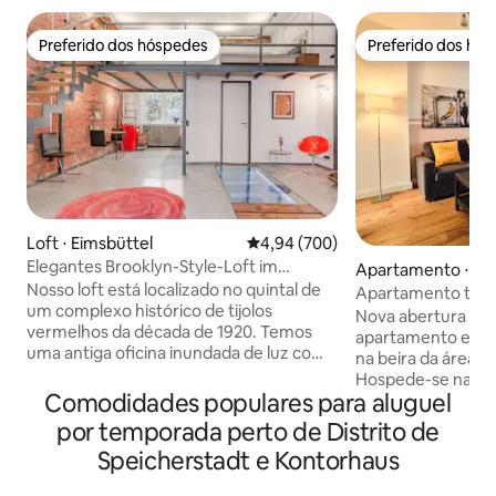
Preferido dos hóspedes
Preferido dos hó
Preferido dos hóspedes
Preferido dos hó
Loft ⋅ Eimsbüttel
4,94 de uma avaliação média de 5
4,94 (700)
Elegantes Brooklyn-Style-Loft im
Apartamento ⋅ Al
Herzen Hamburgs
Nosso loft está localizado no quintal de
Apartamento tran
um complexo histórico de tijolos
cidade (Sternscha
Nova abertura 9/2
vermelhos da década de 1920. Temos
apartamento em um
uma antiga oficina inundada de luz com
na beira da área de
muito amor pelos detalhes, construída
Hospede-se na vil
com metal e carvalho de alta qualidade.
Comodidades populares para aluguel
construída em 18
Oferecemos: - Tetos de 5 metros de
2020, em uma rua 
por temporada perto de Distrito de
altura - uma cozinha americana
trânsito. Encantos 
Speicherstadt e Kontorhaus
totalmente equipada - um banheiro
com equipamento
moderno com chuveiro efeito chuva -
semelhantes a hot