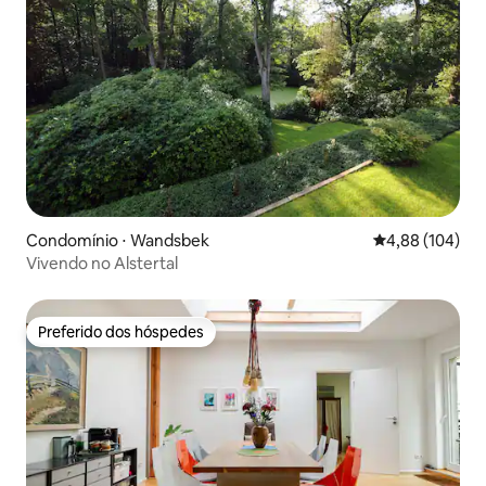
Condomínio ⋅ Wandsbek
4,88 de uma av
4,88 (104)
Vivendo no Alstertal
Preferido dos hóspedes
Preferido dos hóspedes