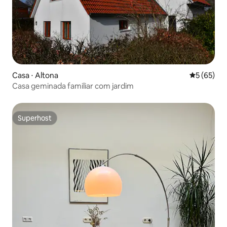
Casa ⋅ Altona
5 de uma a
5 (65)
Casa geminada familiar com jardim
Superhost
Superhost