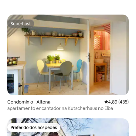
Superhost
Superhost
Condomínio ⋅ Altona
4,89 de uma av
4,89 (435)
apartamento encantador na Kutscherhaus no Elba
Preferido dos hóspedes
Preferido dos hóspedes