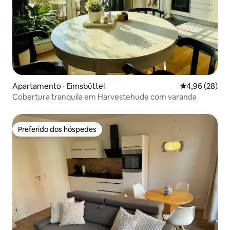
Apartamento ⋅ Eimsbüttel
4,96 de uma a
4,96 (28)
Cobertura tranquila em Harvestehude com varanda
Preferido dos hóspedes
Preferido dos hóspedes