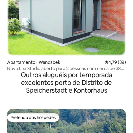
Apartamento ⋅ Wandsbek
4,79 de uma a
4,79 (39)
Novo Lux Studio aberto para 2 pessoas com cerca de 38
Outros aluguéis por temporada
m²
excelentes perto de Distrito de
Speicherstadt e Kontorhaus
Preferido dos hóspedes
Preferido dos hóspedes