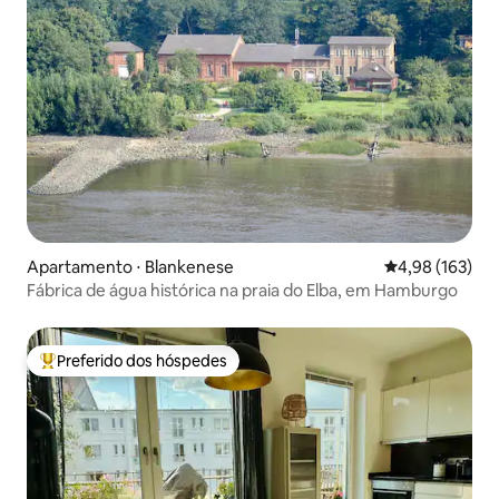
Apartamento ⋅ Blankenese
4,98 de uma av
4,98 (163)
Fábrica de água histórica na praia do Elba, em Hamburgo
Preferido dos hóspedes
Entre os melhores preferidos dos hóspedes