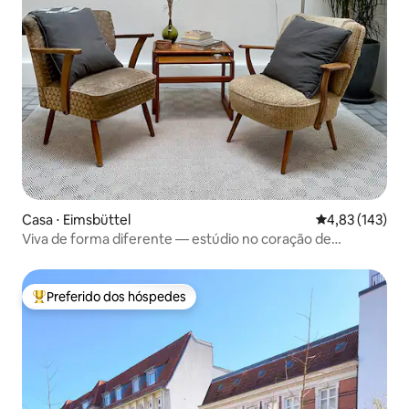
Casa ⋅ Eimsbüttel
4,83 de uma av
4,83 (143)
Viva de forma diferente — estúdio no coração de
Hamburgo
Preferido dos hóspedes
Entre os melhores preferidos dos hóspedes