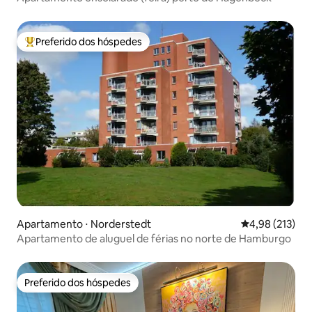
Preferido dos hóspedes
Entre os melhores preferidos dos hóspedes
Apartamento ⋅ Norderstedt
4,98 de uma av
4,98 (213)
Apartamento de aluguel de férias no norte de Hamburgo
Preferido dos hóspedes
Preferido dos hóspedes