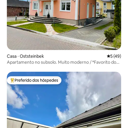
Casa ⋅ Oststeinbek
5 de uma a
5 (49)
Apartamento no subsolo. Muito moderno / *Favorito dos
hóspedes*EXCELENTE
Preferido dos hóspedes
Entre os melhores preferidos dos hóspedes