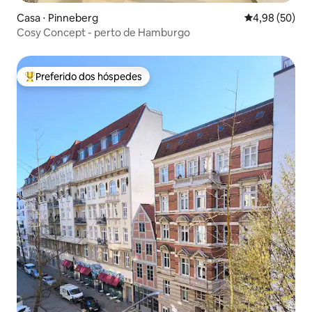
Casa ⋅ Pinneberg
4,98 de uma a
4,98 (50)
Cosy Concept - perto de Hamburgo
Preferido dos hóspedes
Entre os melhores preferidos dos hóspedes