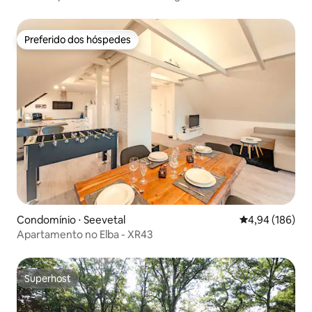
Preferido dos hóspedes
Preferido dos hóspedes
Condomínio ⋅ Seevetal
4,94 de uma av
4,94 (186)
Apartamento no Elba - XR43
Superhost
Superhost