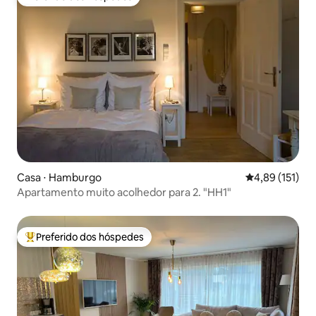
Preferido dos hóspedes
Casa ⋅ Hamburgo
4,89 de uma av
4,89 (151)
Apartamento muito acolhedor para 2. "HH1"
Preferido dos hóspedes
Entre os melhores preferidos dos hóspedes