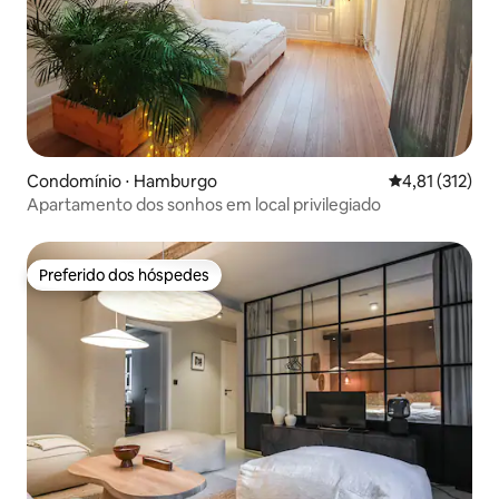
Condomínio ⋅ Hamburgo
4,81 de uma av
4,81 (312)
Apartamento dos sonhos em local privilegiado
Preferido dos hóspedes
Preferido dos hóspedes