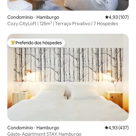
Condomínio ⋅ Hamburgo
4,93 de uma av
4,93 (107)
Cozy CityLoft | 125m² | Terraço Privativo | 7 Hóspedes
Preferido dos hóspedes
Entre os melhores preferidos dos hóspedes
Condomínio ⋅ Hamburgo
4,93 de uma av
4,93 (437)
Gäste-Apartment STAY. Hamburgo