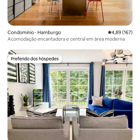
Condomínio ⋅ Hamburgo
4,89 de uma av
4,89 (167)
Acomodação encantadora e central em área moderna
Preferido dos hóspedes
Preferido dos hóspedes