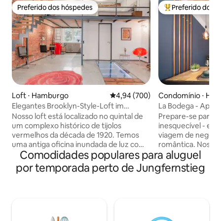
Preferido dos hóspedes
Preferido dos 
Preferido dos hóspedes
Entre os melhore
Loft ⋅ Hamburgo
4,94 de uma avaliação média de 5
4,94 (700)
Condomínio ⋅ Ha
Elegantes Brooklyn-Style-Loft im
La Bodega - Apar
Herzen Hamburgs
perto do lago
Nosso loft está localizado no quintal de
Prepare-se para u
um complexo histórico de tijolos
inesquecível - est
vermelhos da década de 1920. Temos
viagem de negóci
uma antiga oficina inundada de luz com
romântica. Nosso
Comodidades populares para aluguel
muito amor pelos detalhes, construída
de 90m² oferece 
com metal e carvalho de alta qualidade.
instalações de pri
por temporada perto de Jungfernstieg
Oferecemos: - Tetos de 5 metros de
localização imbatí
altura - uma cozinha americana
metros do Alster! ✨ Por que você deve
totalmente equipada - um banheiro
ficar aqui: ✅ Lux
moderno com chuveiro efeito chuva -
(180 cm) Localiz
uma espaçosa sala de estar. Na galeria
Cozinha totalmen
está a confortável cama de casal. Por
Máquina de café 