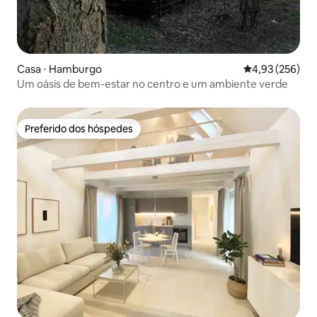
Casa ⋅ Hamburgo
4,93 de uma av
4,93 (256)
Um oásis de bem-estar no centro e um ambiente verde
Preferido dos hóspedes
Preferido dos hóspedes