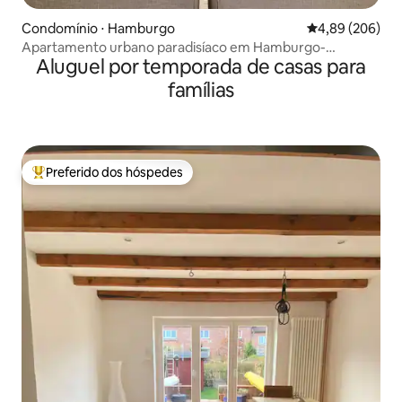
Condomínio ⋅ Hamburgo
4,89 de uma ava
4,89 (206)
Apartamento urbano paradisíaco em Hamburgo-
Aluguel por temporada de casas para
Marienthal
famílias
Preferido dos hóspedes
Entre os melhores preferidos dos hóspedes