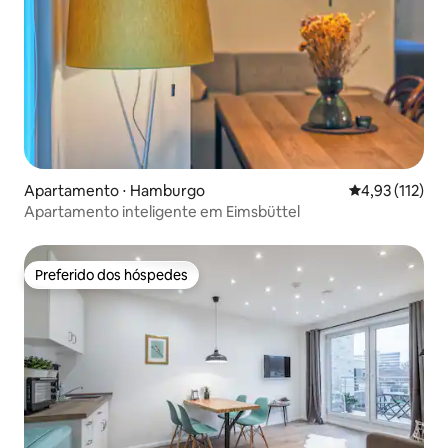
Apartamento ⋅ Hamburgo
4,93 de uma av
4,93 (112)
Apartamento inteligente em Eimsbüttel
Preferido dos hóspedes
Preferido dos hóspedes