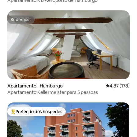
Apartamento R B Aeroporto de Hamburgo
Superhost
Superhost
Apartamento ⋅ Hamburgo
4,87 de uma av
4,87 (178)
Apartamento Kellermeister para 5 pessoas
Preferido dos hóspedes
Entre os melhores preferidos dos hóspedes