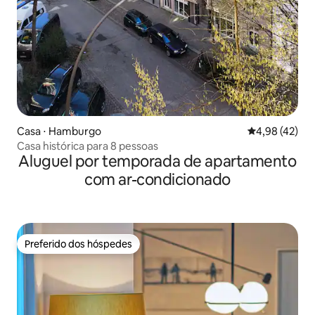
Casa ⋅ Hamburgo
4,98 de uma a
4,98 (42)
Casa histórica para 8 pessoas
Aluguel por temporada de apartamento
com ar-condicionado
Preferido dos hóspedes
Preferido dos hóspedes