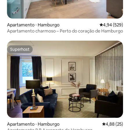
Apartamento ⋅ Hamburgo
4,94 de uma ava
4,94 (529)
Apartamento charmoso – Perto do coração de Hamburgo
Superhost
Superhost
Apartamento ⋅ Hamburgo
4,88 de uma a
4,88 (25)