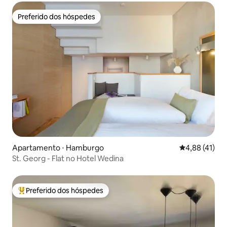
Preferido dos hóspedes
Preferido dos hóspedes
Apartamento ⋅ Hamburgo
4,88 de uma a
4,88 (41)
St. Georg - Flat no Hotel Wedina
Preferido dos hóspedes
Entre os melhores preferidos dos hóspedes