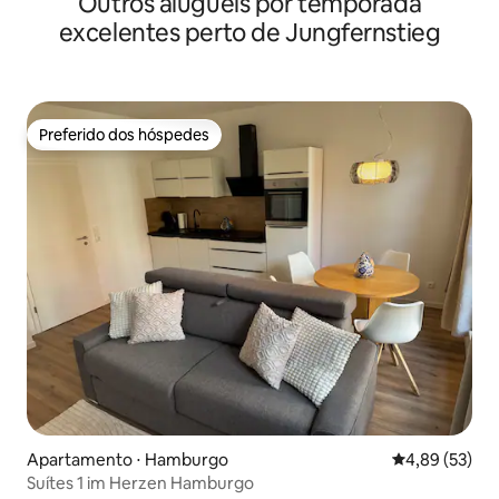
Outros aluguéis por temporada
excelentes perto de Jungfernstieg
Preferido dos hóspedes
Preferido dos hóspedes
Apartamento ⋅ Hamburgo
4,89 de uma a
4,89 (53)
Suítes 1 im Herzen Hamburgo