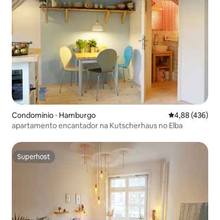
Condomínio ⋅ Hamburgo
4,88 de uma av
4,88 (436)
apartamento encantador na Kutscherhaus no Elba
Superhost
Superhost