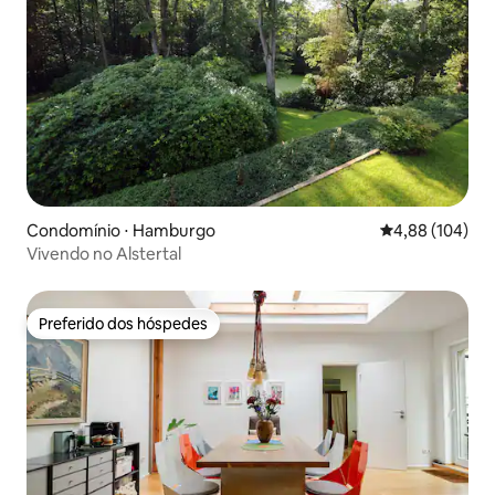
Condomínio ⋅ Hamburgo
4,88 de uma av
4,88 (104)
Vivendo no Alstertal
Preferido dos hóspedes
Preferido dos hóspedes