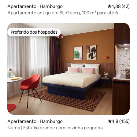
Apartamento ⋅ Hamburgo
4,88 de uma a
4,88 (42)
Apartamento antigo em St. Georg, 100 m² para até 6
pessoas
Preferido dos hóspedes
Preferido dos hóspedes
Apartamento ⋅ Hamburgo
4,8 de uma av
4,8 (455)
Numa | Estúdio grande com cozinha pequena