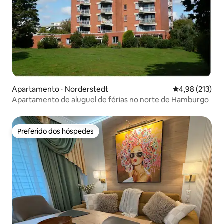
Apartamento ⋅ Norderstedt
4,98 de uma av
4,98 (213)
Apartamento de aluguel de férias no norte de Hamburgo
Preferido dos hóspedes
Preferido dos hóspedes