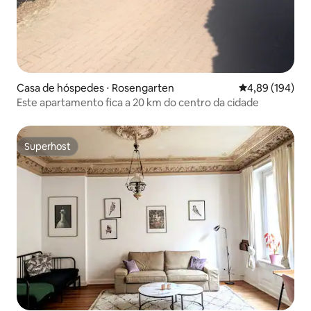
Casa de hóspedes ⋅ Rosengarten
4,89 de uma av
4,89 (194)
Este apartamento fica a 20 km do centro da cidade
Superhost
Superhost