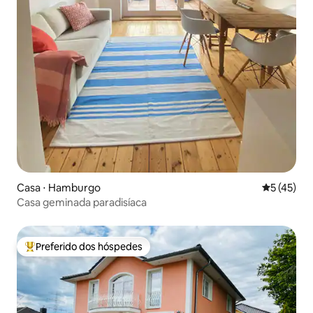
Casa ⋅ Hamburgo
5 de uma a
5 (45)
Casa geminada paradisíaca
Preferido dos hóspedes
Entre os melhores preferidos dos hóspedes