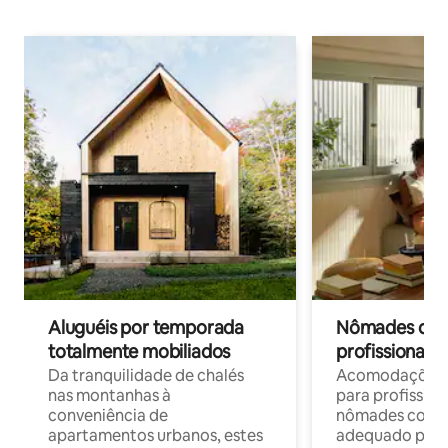
Aluguéis por temporada
Nômades digit
totalmente mobiliados
profissionais 
Da tranquilidade de chalés
Acomodações c
nas montanhas à
para profission
conveniência de
nômades com W
apartamentos urbanos, estes
adequado para 