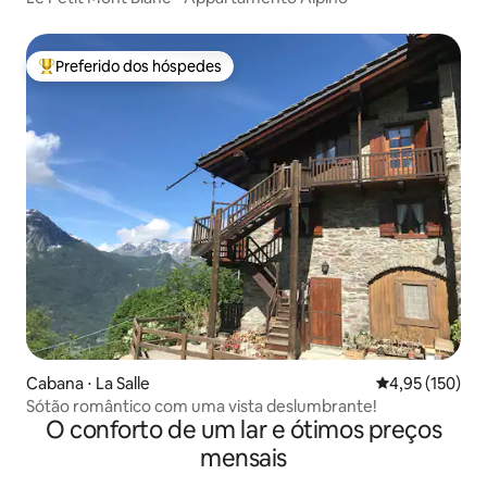
Preferido dos hóspedes
Entre os melhores preferidos dos hóspedes
Cabana ⋅ La Salle
4,95 de uma av
4,95 (150)
Sótão romântico com uma vista deslumbrante!
O conforto de um lar e ótimos preços
mensais