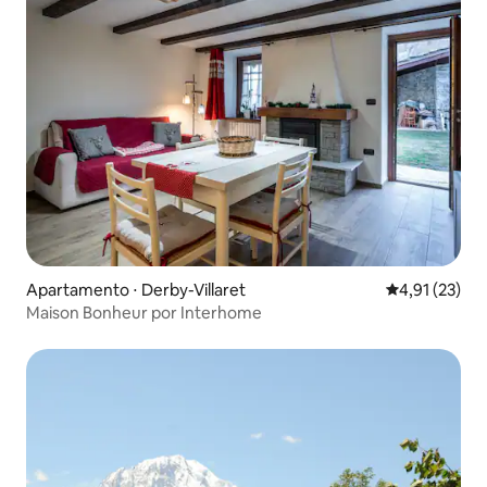
Apartamento ⋅ Derby-Villaret
4,91 de uma a
4,91 (23)
Maison Bonheur por Interhome