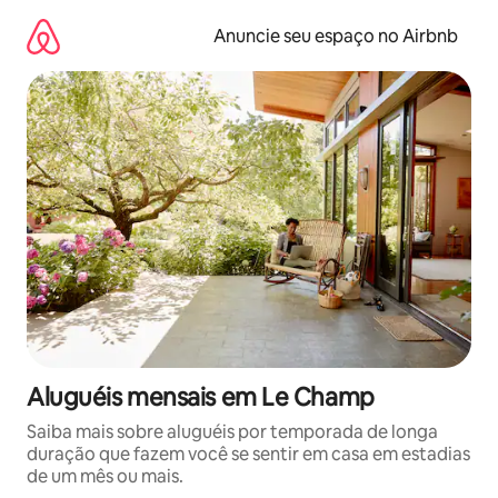
Pular
para
Anuncie seu espaço no Airbnb
o
conteúdo
Aluguéis mensais em Le Champ
Saiba mais sobre aluguéis por temporada de longa
duração que fazem você se sentir em casa em estadias
de um mês ou mais.