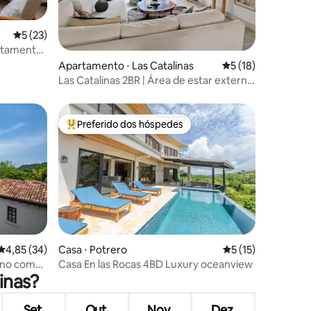
5 de uma avaliação média de 5, 23 avaliações
5 (23)
ções
artamento
Apartamento ⋅ Las Catalinas
5 de uma avaliação
5 (18)
Las Catalinas 2BR | Área de estar externa
+ piscina de imersão
Preferido dos hóspedes
Entre os melhores preferidos dos hóspedes
4,85 de uma avaliação média de 5, 34 avaliações
4,85 (34)
Casa ⋅ Potrero
5 de uma avaliação
5 (15)
ções
rno com
Casa En las Rocas 4BD Luxury oceanview
inas?
a
Set.
Out.
Nov.
Dez.