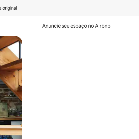
 original
Anuncie seu espaço no Airbnb
 deslizando o dedo na tela.