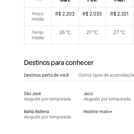
R$ 2.203
R$ 2.033
R$ 2.321
Preço
médio
26 °C
27 °C
27 °C
Temp.
média
Destinos para conhecer
Destinos perto de você
Outros tipos de acomodaçõ
São José
Jaco
Aluguéis por temporada
Aluguéis por temporada
Bahía Ballena
Mostrar mais
Aluguéis por temporada