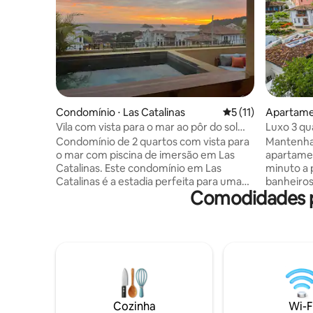
Condomínio ⋅ Las Catalinas
5 de uma avaliação
5 (11)
Apartamen
Vila com vista para o mar ao pôr do sol
Luxo 3 qu
com piscina privativa
praia • P
Condomínio de 2 quartos com vista para
Mantenha 
o mar com piscina de imersão em Las
apartament
Catalinas. Este condomínio em Las
minuto a 
Catalinas é a estadia perfeita para uma
banheiros 
Comodidades p
família ou amigos! A piscina de imersão
disponíve
com vista para o mar e o pátio são um
Estaciona
ótimo lugar para relaxar. Depois da praia,
minuto a 
você pode desfrutar de cozinhar nos
incluso: 
quartos com ar condicionado e várias
Wi-Fi ráp
TVs. Se você se aventurar ao ar livre,
escritóri
descobrirá que o melhor de Las Catalinas
completa 
é de fácil acesso. Quer se trate de
necessári
caminhadas, ciclismo, compras, jantar ou
lavar e s
Cozinha
Wi-F