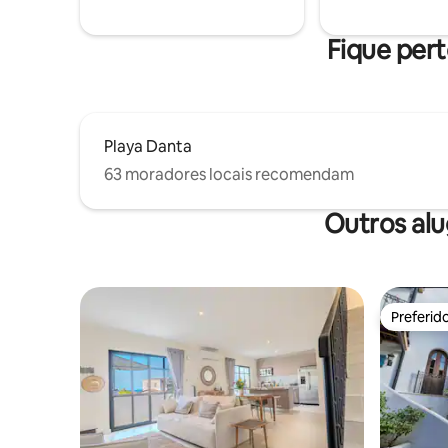
desfrutar do clube de praia e do oceano,
água que
tudo está a apenas alguns passos de
pressão C
distância.
quartos
Fique pert
Playa Danta
63 moradores locais recomendam
Outros alu
Preferid
Preferid