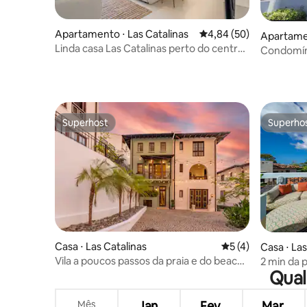
Apartamento ⋅ Las Catalinas
4,84 de uma avaliação 
4,84 (50)
Apartamen
Linda casa Las Catalinas perto do centro
Condomíni
da cidade
Superhost
Superho
Superhost
Superho
Casa ⋅ Las Catalinas
5 de uma avaliação
5 (4)
Casa ⋅ Las
Vila a poucos passos da praia e do beach
2 min da p
Qual
club em Las Catalinas
360° do t
Mês
Jan.
Fev.
Mar.