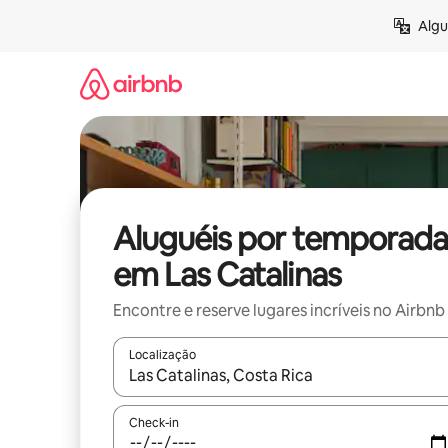
Pular
Algu
para
o
conteúdo
Aluguéis por temporada
em Las Catalinas
Encontre e reserve lugares incríveis no Airbnb
Localização
Quando os resultados estiverem disponíveis, expl
Check-in