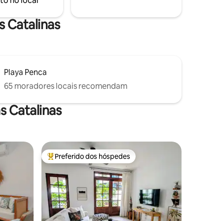
to no local
ão
preferidas!
s Catalinas
Playa Penca
65 moradores locais recomendam
s Catalinas
Preferido dos hóspedes
os hóspedes
Entre os melhores preferidos dos hóspedes