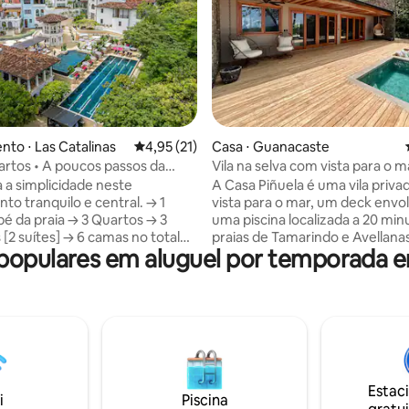
 média de 5, 11 avaliações
to ⋅ Las Catalinas
4,95 de uma avaliação média de 5, 21 avalia
4,95 (21)
Casa ⋅ Guanacaste
artos • A poucos passos da
Vila na selva com vista para o m
iscina + Academia
piscina privativa
a simplicidade neste
A Casa Piñuela é uma vila priv
o tranquilo e central. → 1
vista para o mar, um deck envo
pé da praia → 3 Quartos → 3
uma piscina localizada a 20 min
[2 suítes] → 6 camas no total
praias de Tamarindo e Avellanas
opulares em aluguel por temporada em
is, acomoda 8+
casa encantadora tem uma cam
mento → gratuito no local, 1
size, sala de estar aconchegant
pé Acesso ao clube de→ praia
cozinha totalmente equipada, 
piscinas, academia e muito mais
trabalho designado e um belo 
ido→ de 100 Mbps Espaço de
ao ar livre com banheira. Proje
o→ privativo Cozinha →
conforto e privacidade, é perfe
abastecida com tudo o que é
casais ou nômades digitais. Os 
o para cozinhar → Máquina de
atenciosos incluem lençóis 100
Estac
ecar roupa → Aquecedor de
algodão, panelas de aço inoxidá
i
Piscina