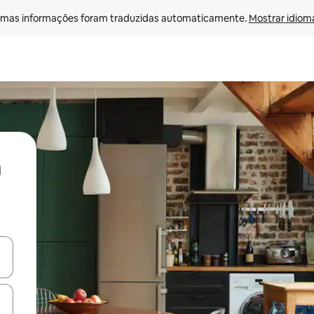
mas informações foram traduzidas automaticamente. 
Mostrar idioma
ore-os usando as seta para cima e para baixo do teclado ou tocando e