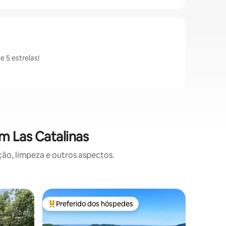
 5 estrelas!
m Las Catalinas
o, limpeza e outros aspectos.
Apartame
Preferido dos hóspedes
Prefe
os hóspedes
Entre os melhores preferidos dos hóspedes
Entre o
Casa Cata
passos da
Bem-vind