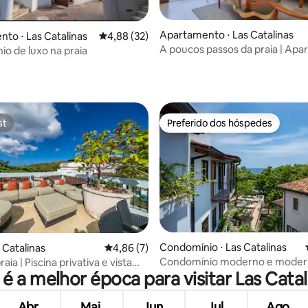
média de 5, 50 avaliações
Apartamento ⋅ Las Catalinas
to ⋅ Las Catalinas
4,88 de uma avaliação média de 5, 32 avalia
4,88 (32)
A poucos passos da praia | Ap
o de luxo na praia
de 2 quartos em Las Catalinas
st
Preferido dos hóspedes
st
Preferido dos hóspedes
 média de 5, 4 avaliações
Condomínio ⋅ Las Catalinas
 Catalinas
4,86 de uma avaliação média de 5, 7 avalia
4,86 (7)
Condomínio moderno e mode
raia | Piscina privativa e vista
 é a melhor época para visitar Las Catal
vista para o mar e clube de prai
erraço
Abr.
Mai.
Jun.
Jul.
Ago.