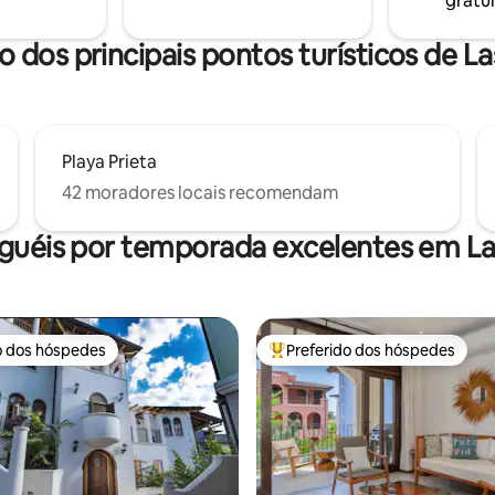
gratui
nte sob demanda com alta
produtos de limpeza e banho n
ortinas → blackout em todos os
tóxicos.
o dos principais pontos turísticos de La
Playa Prieta
42 moradores locais recomendam
guéis por temporada excelentes em La
o dos hóspedes
Preferido dos hóspedes
o dos hóspedes
Entre os melhores preferidos d