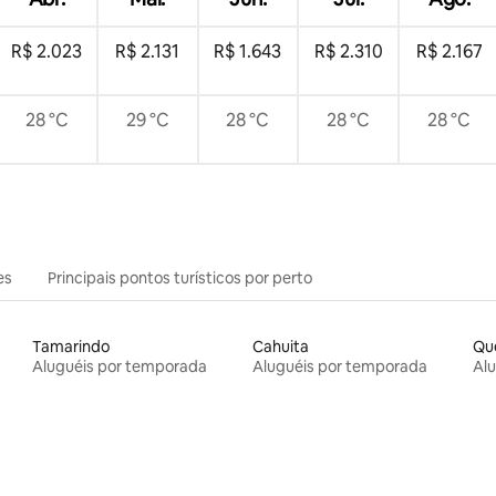
R$ 2.023
R$ 2.131
R$ 1.643
R$ 2.310
R$ 2.167
28 °C
29 °C
28 °C
28 °C
28 °C
es
Principais pontos turísticos por perto
Tamarindo
Cahuita
Qu
Aluguéis por temporada
Aluguéis por temporada
Al