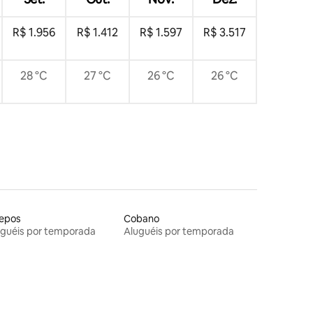
R$ 1.956
R$ 1.412
R$ 1.597
R$ 3.517
28 °C
27 °C
26 °C
26 °C
epos
Cobano
uguéis por temporada
Aluguéis por temporada