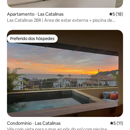
Apartamento ⋅ Las Catalinas
5 de uma a
5 (18)
Las Catalinas 2BR | Área de estar externa + piscina de
imersão
Preferido dos hóspedes
Preferido dos hóspedes
Condomínio ⋅ Las Catalinas
5 de uma a
5 (11)
Vila com vista para o mar ao pôr do sol com piscina