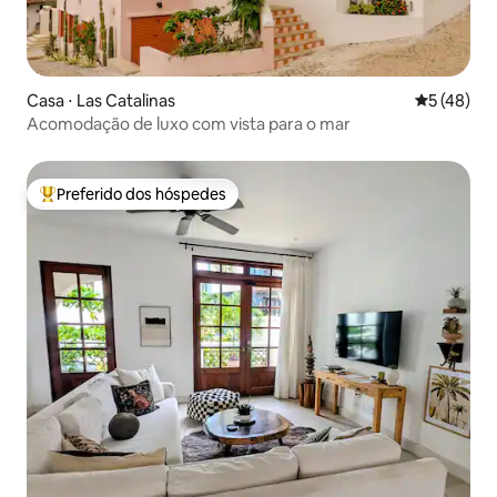
Casa ⋅ Las Catalinas
5 de uma a
5 (48)
Acomodação de luxo com vista para o mar
Preferido dos hóspedes
Entre os melhores preferidos dos hóspedes