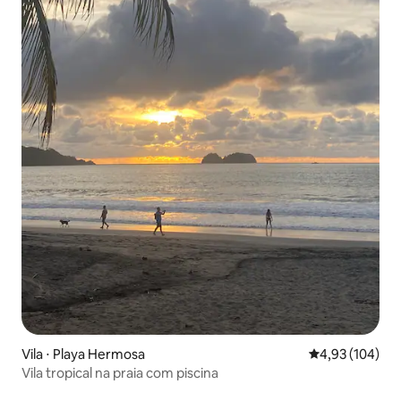
Vila ⋅ Playa Hermosa
4,93 de uma av
4,93 (104)
Vila tropical na praia com piscina