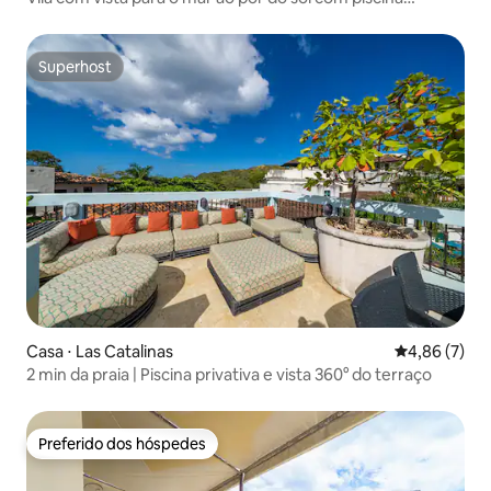
privativa
Superhost
Superhost
Casa ⋅ Las Catalinas
4,86 de uma 
4,86 (7)
2 min da praia | Piscina privativa e vista 360° do terraço
Preferido dos hóspedes
Preferido dos hóspedes