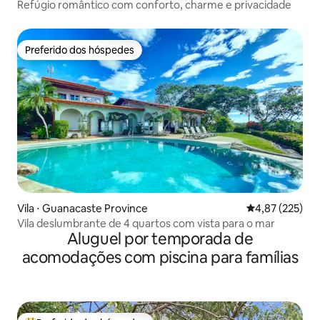
Refúgio romântico com conforto, charme e privacidade
Preferido dos hóspedes
Preferido dos hóspedes
Vila ⋅ Guanacaste Province
4,87 de uma av
4,87 (225)
Vila deslumbrante de 4 quartos com vista para o mar
Aluguel por temporada de
acomodações com piscina para famílias