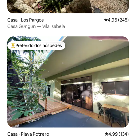
Casa ⋅ Los Pargos
4,96 de uma ava
4,96 (245)
Casa Gungun — Vila Isabela
Preferido dos hóspedes
Entre os melhores preferidos dos hóspedes
Casa ⋅ Playa Potrero
4,99 de uma av
4,99 (134)