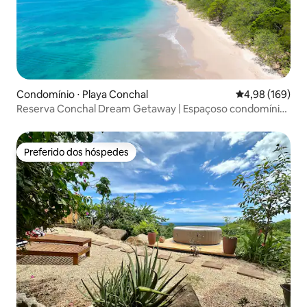
Condomínio ⋅ Playa Conchal
4,98 de uma av
4,98 (169)
Reserva Conchal Dream Getaway | Espaçoso condomínio
3BR
Preferido dos hóspedes
Preferido dos hóspedes