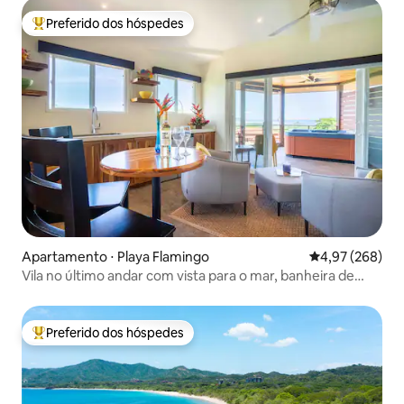
Preferido dos hóspedes
Entre os melhores preferidos dos hóspedes
Apartamento ⋅ Playa Flamingo
4,97 de uma ava
4,97 (268)
Vila no último andar com vista para o mar, banheira de
hidromassagem
Preferido dos hóspedes
Entre os melhores preferidos dos hóspedes