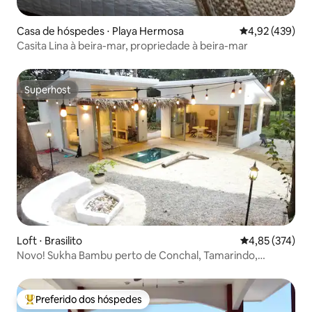
Casa de hóspedes ⋅ Playa Hermosa
4,92 de uma av
4,92 (439)
Casita Lina à beira-mar, propriedade à beira-mar
Superhost
Superhost
Loft ⋅ Brasilito
4,85 de uma av
4,85 (374)
Novo! Sukha Bambu perto de Conchal, Tamarindo,
Flamingo
Preferido dos hóspedes
Entre os melhores preferidos dos hóspedes