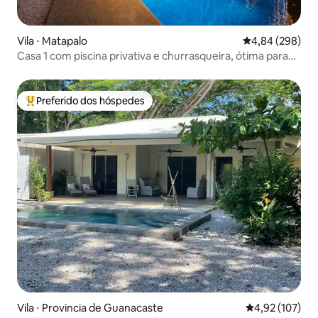
Vila ⋅ Matapalo
4,84 de uma ava
4,84 (298)
Casa 1 com piscina privativa e churrasqueira, ótima para
relaxar
Preferido dos hóspedes
Entre os melhores preferidos dos hóspedes
Vila ⋅ Provincia de Guanacaste
4,92 de uma av
4,92 (107)