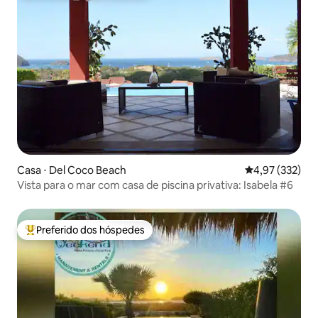
Casa ⋅ Del Coco Beach
4,97 de uma av
4,97 (332)
Vista para o mar com casa de piscina privativa: Isabela #6
Preferido dos hóspedes
Entre os melhores preferidos dos hóspedes