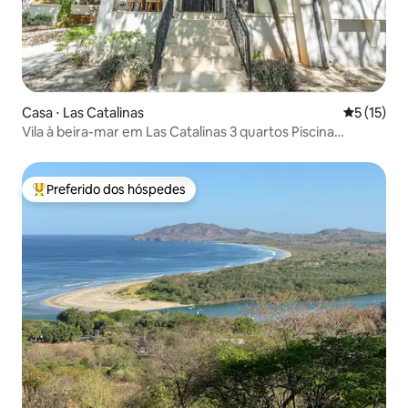
Casa ⋅ Las Catalinas
5 de uma a
5 (15)
Vila à beira-mar em Las Catalinas 3 quartos Piscina
privativa
Preferido dos hóspedes
Entre os melhores preferidos dos hóspedes