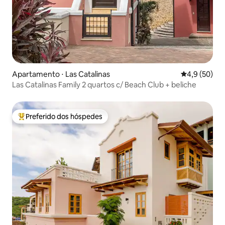
Apartamento ⋅ Las Catalinas
4,9 de uma a
4,9 (50)
Las Catalinas Family 2 quartos c/ Beach Club + beliche
Preferido dos hóspedes
Entre os melhores preferidos dos hóspedes