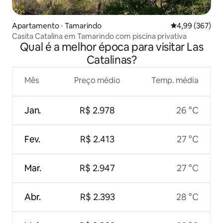
Apartamento ⋅ Tamarindo
4,99 de uma ava
4,99 (367)
Casita Catalina em Tamarindo com piscina privativa
Qual é a melhor época para visitar Las
Catalinas?
Mês
Preço médio
Temp. média
Jan.
R$ 2.978
26 °C
Fev.
R$ 2.413
27 °C
Mar.
R$ 2.947
27 °C
Abr.
R$ 2.393
28 °C