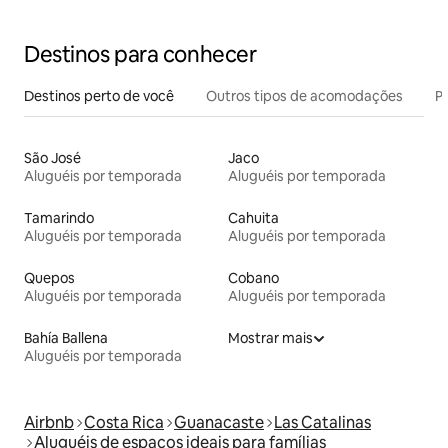
Destinos para conhecer
Destinos perto de você
Outros tipos de acomodações
Pr
São José
Jaco
Aluguéis por temporada
Aluguéis por temporada
Tamarindo
Cahuita
Aluguéis por temporada
Aluguéis por temporada
Quepos
Cobano
Aluguéis por temporada
Aluguéis por temporada
Bahía Ballena
Mostrar mais
Aluguéis por temporada
Airbnb
Costa Rica
Guanacaste
Las Catalinas
Aluguéis de espaços ideais para famílias