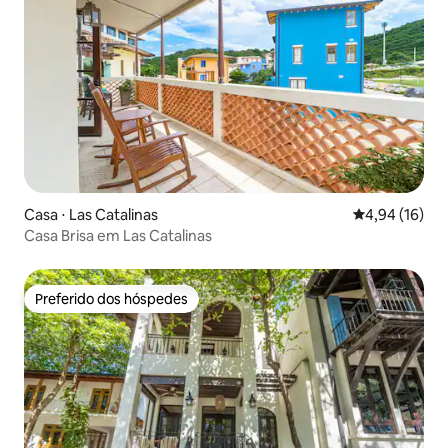
Casa ⋅ Las Catalinas
4,94 de uma a
4,94 (16)
Casa Brisa em Las Catalinas
Preferido dos hóspedes
Preferido dos hóspedes