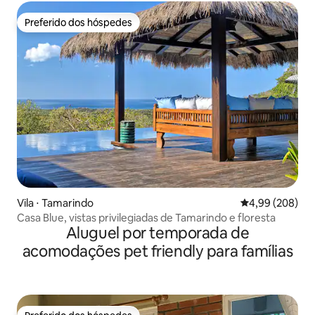
Preferido dos hóspedes
Preferido dos hóspedes
Vila ⋅ Tamarindo
4,99 de uma ava
4,99 (208)
Casa Blue, vistas privilegiadas de Tamarindo e floresta
Aluguel por temporada de
acomodações pet friendly para famílias