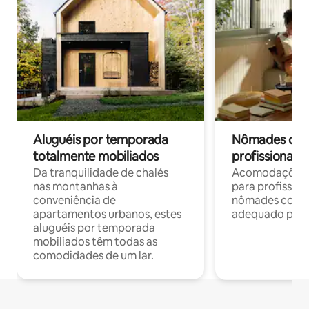
Aluguéis por temporada
Nômades digit
totalmente mobiliados
profissionais 
Da tranquilidade de chalés
Acomodações c
nas montanhas à
para profission
conveniência de
nômades com W
apartamentos urbanos, estes
adequado para 
aluguéis por temporada
mobiliados têm todas as
comodidades de um lar.