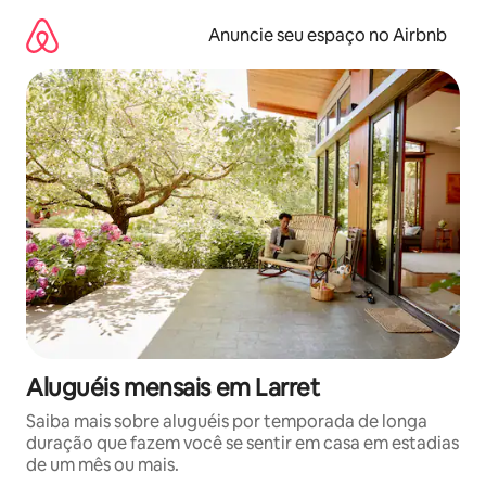
Pular
para
Anuncie seu espaço no Airbnb
o
conteúdo
Aluguéis mensais em Larret
Saiba mais sobre aluguéis por temporada de longa
duração que fazem você se sentir em casa em estadias
de um mês ou mais.