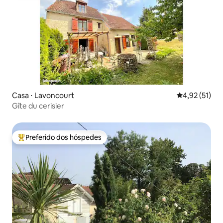
Casa ⋅ Lavoncourt
4,92 de uma a
4,92 (51)
Gîte du cerisier
Preferido dos hóspedes
Entre os melhores preferidos dos hóspedes