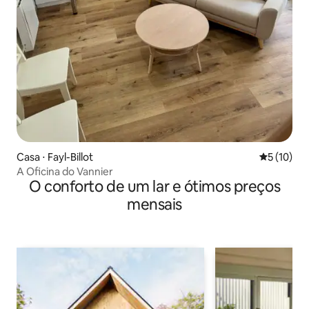
Casa ⋅ Fayl-Billot
5 de uma a
5 (10)
A Oficina do Vannier
O conforto de um lar e ótimos preços
mensais