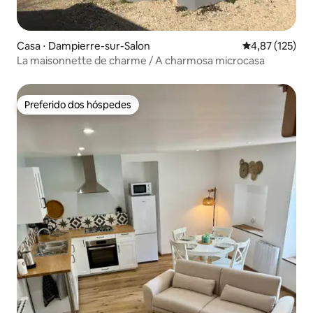
Casa ⋅ Dampierre-sur-Salon
4,87 de uma av
4,87 (125)
La maisonnette de charme / A charmosa microcasa
Preferido dos hóspedes
Preferido dos hóspedes