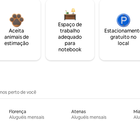
Espaço de
Aceita
trabalho
Estacionament
animais de
adequado
gratuito no
estimação
para
local
notebook
inos perto de você
Florença
Atenas
Mi
Aluguéis mensais
Aluguéis mensais
Alu