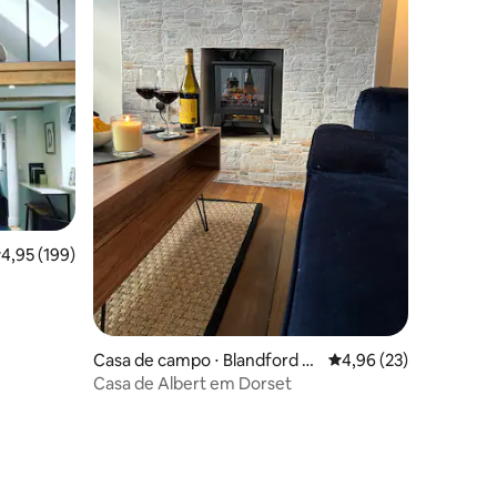
ções
,95 de uma avaliação média de 5, 199 avaliações
4,95 (199)
Casa de campo ⋅ Blandford F
4,96 de uma avaliação
4,96 (23)
orum
Casa de Albert em Dorset