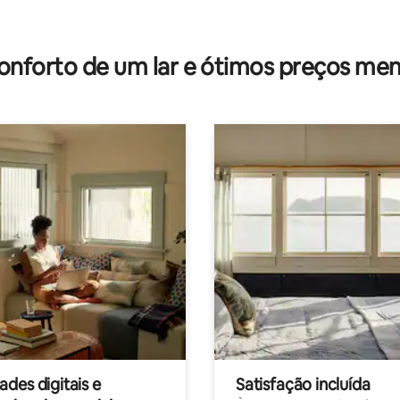
média de 5, 70 avaliações
onforto de um lar e ótimos preços men
des digitais e
Satisfação incluída