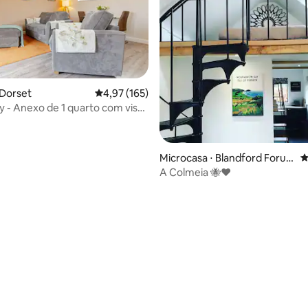
 Dorset
4,97 de uma avaliação média de 5, 165 avalia
4,97 (165)
 - Anexo de 1 quarto com vista
ampo
Microcasa ⋅ Blandford Foru
4
m
A Colmeia 🐝♥️