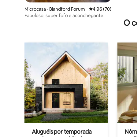
Microcasa ⋅ Blandford Forum
4,96 de uma avaliação 
4,96 (70)
Fabuloso, super fofo e aconchegante!
O c
Aluguéis por temporada
Nôma