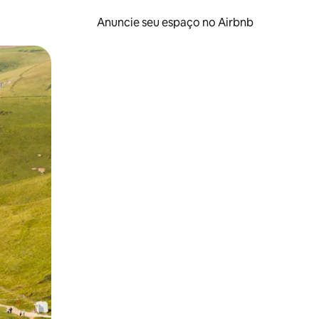
Anuncie seu espaço no Airbnb
 deslizando o dedo na tela.