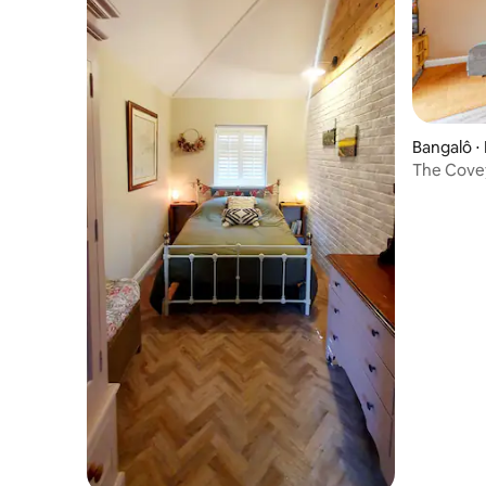
Bangalô ⋅
The Covey
para o c