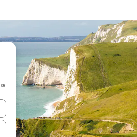
asa
ore-os usando as seta para cima e para baixo do teclado ou tocando e