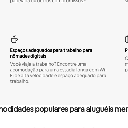
papelada ou outros compromissos.*
s
Espaços adequados para trabalho para
P
nômades digitais
O
Você viaja a trabalho? Encontre uma
m
acomodação para uma estadia longa com Wi-
p
Fi de alta velocidade e espaço adequado para
trabalho.
odidades populares para aluguéis men