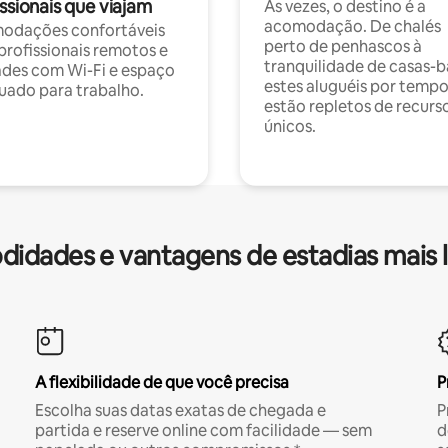
ssionais que viajam
Às vezes, o destino é a
acomodação. De chalés
odações confortáveis
perto de penhascos à
profissionais remotos e
tranquilidade de casas-b
des com Wi-Fi e espaço
estes aluguéis por temp
ado para trabalho.
estão repletos de recurs
únicos.
idades e vantagens de estadias mais 
A flexibilidade de que você precisa
P
Escolha suas datas exatas de chegada e
P
partida e reserve online com facilidade — sem
d