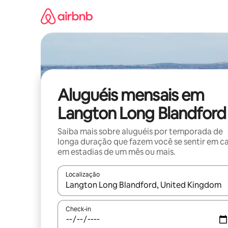
Pular
para
o
conteúdo
Aluguéis mensais em
Langton Long Blandford
Saiba mais sobre aluguéis por temporada de
longa duração que fazem você se sentir em c
em estadias de um mês ou mais.
Localização
Quando os resultados estiverem disponíveis, expl
Check-in