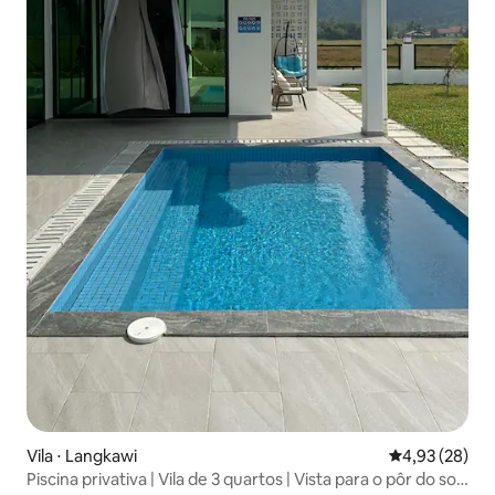
Vila ⋅ Langkawi
4,93 de uma a
4,93 (28)
Piscina privativa | Vila de 3 quartos | Vista para o pôr do sol