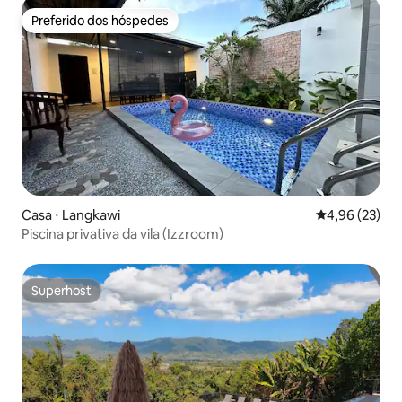
Preferido dos hóspedes
Preferido dos hóspedes
Casa ⋅ Langkawi
4,96 de uma a
4,96 (23)
Piscina privativa da vila (Izzroom)
Superhost
Superhost