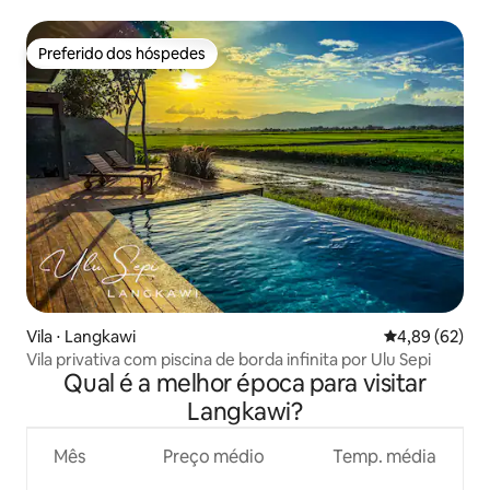
e arrozal
Preferido dos hóspedes
Preferido dos hóspedes
Vila ⋅ Langkawi
4,89 de uma a
4,89 (62)
Vila privativa com piscina de borda infinita por Ulu Sepi
Qual é a melhor época para visitar
Langkawi?
Mês
Preço médio
Temp. média