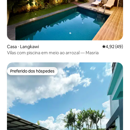
Casa ⋅ Langkawi
4,92 de uma a
4,92 (49)
Vilas com piscina em meio ao arrozal — Masria
Preferido dos hóspedes
Preferido dos hóspedes