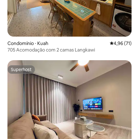
Condomínio ⋅ Kuah
4,96 de uma a
4,96 (71)
705 Acomodação com 2 camas Langkawi
Superhost
Superhost