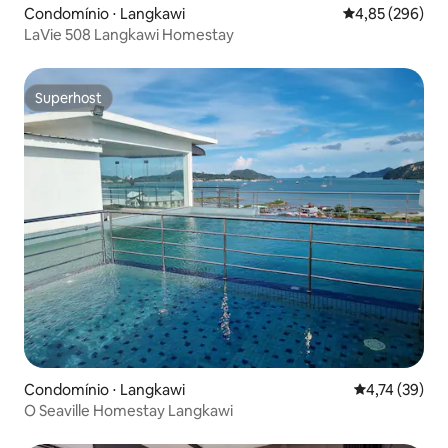
Condomínio ⋅ Langkawi
4,85 de uma ava
4,85 (296)
LaVie 508 Langkawi Homestay
Superhost
Superhost
Condomínio ⋅ Langkawi
4,74 de uma a
4,74 (39)
O Seaville Homestay Langkawi