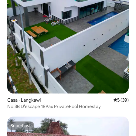
Casa ⋅ Langkawi
5 de uma a
5 (39)
No.3B D'escape 18Pax PrivatePool Homestay
Superhost
Superhost