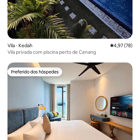
Vila ⋅ Kedah
4,97 de uma a
4,97 (78)
Vila privada com piscina perto de Cenang
Preferido dos hóspedes
Preferido dos hóspedes