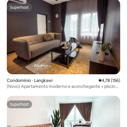
Superhost
Superhost
Condomínio ⋅ Langkawi
4,78 de uma av
4,78 (156)
(Novo) Apartamento moderno e aconchegante + piscina
panorâmica @Beliza
Superhost
Superhost