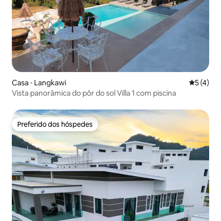
Casa ⋅ Langkawi
5 de uma 
5 (4)
Vista panorâmica do pôr do sol Villa 1 com piscina
Preferido dos hóspedes
Preferido dos hóspedes