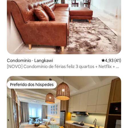
Condomínio ⋅ Langkawi
4,93 de uma a
4,93 (41)
[NOVO] Condomínio de férias feliz 3 quartos + Netflix + 8-
10pax
Preferido dos hóspedes
Preferido dos hóspedes