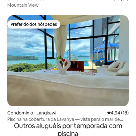
Mountain View
Preferido dos hóspedes
Preferido dos hóspedes
Condomínio ⋅ Langkawi
4,94 de uma a
4,94 (18)
Piscina na cobertura da Lavanya — vista para o mar de
Outros aluguéis por temporada com
200°
piscina