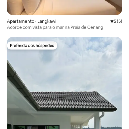
Apartamento ⋅ Langkawi
5 de uma 
5 (5)
Acorde com vista para o mar na Praia de Cenang
Preferido dos hóspedes
Preferido dos hóspedes