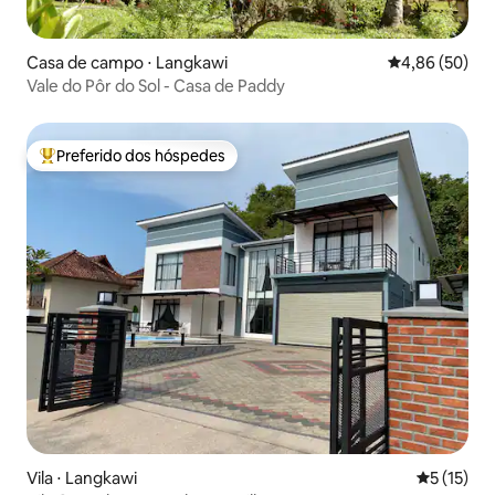
Casa de campo ⋅ Langkawi
4,86 de uma a
4,86 (50)
Vale do Pôr do Sol - Casa de Paddy
Preferido dos hóspedes
Entre os melhores preferidos dos hóspedes
Vila ⋅ Langkawi
5 de uma a
5 (15)