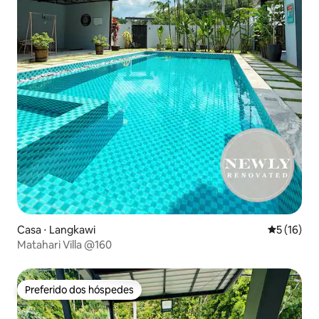
Casa ⋅ Langkawi
5 de uma a
5 (16)
Matahari Villa @160
Preferido dos hóspedes
Preferido dos hóspedes