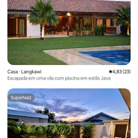
Casa ⋅ Langkawi
4,83 de uma a
4,83 (23)
Escapada em uma vila com piscina em estilo Java
Superhost
Superhost