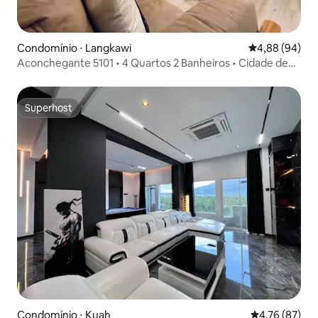
Condomínio ⋅ Langkawi
4,88 de uma av
4,88 (94)
Aconchegante 5101 • 4 Quartos 2 Banheiros • Cidade de
Kuah/Praça Eagle
Superhost
Superhost
Condomínio ⋅ Kuah
4,76 de uma a
4,76 (87)