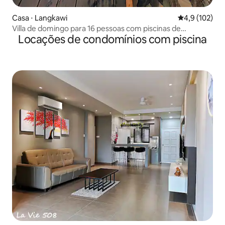
Casa ⋅ Langkawi
4,9 de uma av
4,9 (102)
Villa de domingo para 16 pessoas com piscinas de
Locações de condomínios com piscina
hidromassagem e karaokê