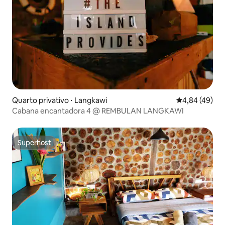
Quarto privativo ⋅ Langkawi
4,84 de uma a
4,84 (49)
Cabana encantadora 4 @ REMBULAN LANGKAWI
Superhost
Superhost