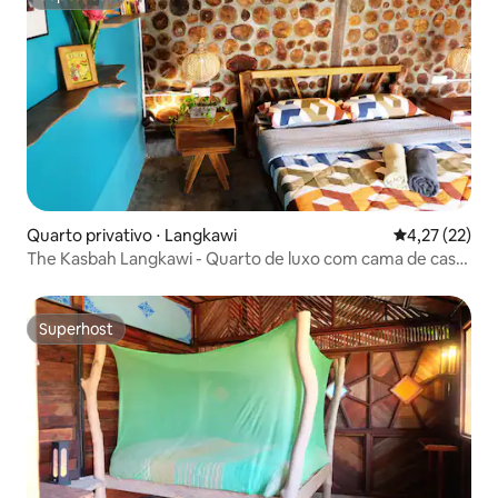
Superhost
Quarto privativo ⋅ Langkawi
4,27 de uma a
4,27 (22)
The Kasbah Langkawi - Quarto de luxo com cama de casal
(queen size)
Superhost
Superhost