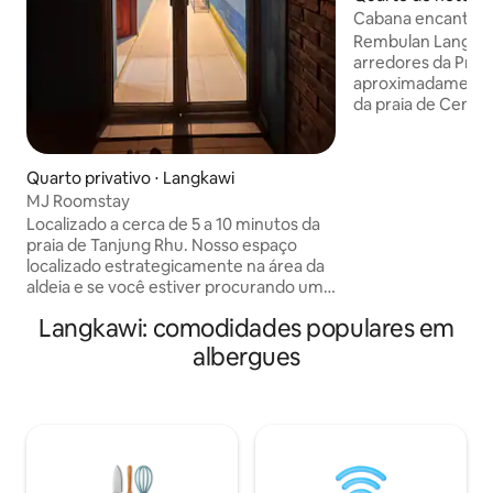
Cabana encantado
REMBULAN LANG
Rembulan Langkawi
arredores da Prai
aproximadamente 
da praia de Cenang.
ilha com tijolos e
impressionantes 
base ideal para e
Quarto privativo ⋅ Langkawi
dentro do orçame
MJ Roomstay
viajante exigente 
Localizado a cerca de 5 a 10 minutos da
tranquilas sob a lu
praia de Tanjung Rhu. Nosso espaço
Rembulan que sign
localizado estrategicamente na área da
quarto com ventil
aldeia e se você estiver procurando um
temos ventilador 
ambiente cheio de comida saborosa
para um sono confo
Langkawi: comodidades populares em
com preço barato + lugar que não está
muito lotado, MJ Roomstay será sua
albergues
melhor escolha! Temos lavanderia self-
service 24 horas, restaurante de café da
manhã, vários lokching e frango
grelhado para a hora do chá da noite,
lojas de conveniência onde tudo
localizado em frente à nossa