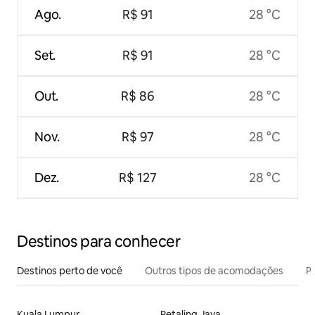
Ago.
R$ 91
28 °C
Set.
R$ 91
28 °C
Out.
R$ 86
28 °C
Nov.
R$ 97
28 °C
Dez.
R$ 127
28 °C
Destinos para conhecer
Destinos perto de você
Outros tipos de acomodações
Pr
Kuala Lumpur
Petaling Jaya