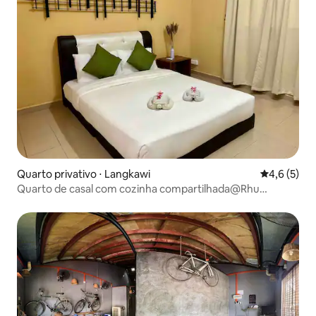
Quarto privativo ⋅ Langkawi
4,6 de uma 
4,6 (5)
Quarto de casal com cozinha compartilhada@Rhu
Dormitory