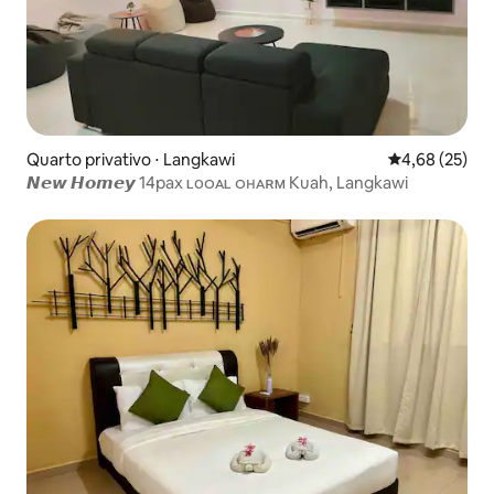
Quarto privativo ⋅ Langkawi
4,68 de uma a
4,68 (25)
𝙉𝙚𝙬 𝙃𝙤𝙢𝙚𝙮 14pax ʟᴏᴑᴀʟ ᴑʜᴀʀᴍ Kuah, Langkawi