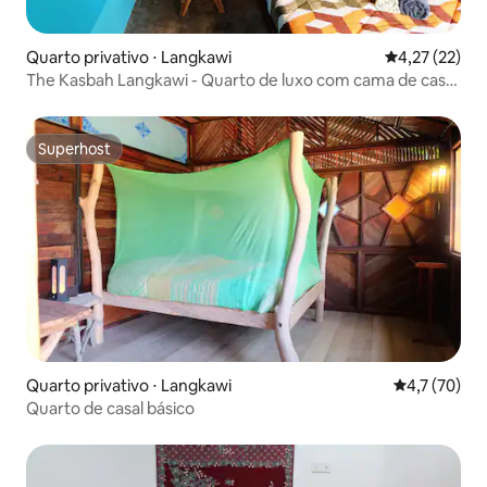
Quarto privativo ⋅ Langkawi
4,27 de uma a
4,27 (22)
The Kasbah Langkawi - Quarto de luxo com cama de casal
(queen size)
Superhost
Superhost
Quarto privativo ⋅ Langkawi
4,7 de uma a
4,7 (70)
Quarto de casal básico