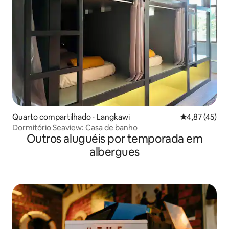
Quarto compartilhado ⋅ Langkawi
4,87 de uma a
4,87 (45)
Dormitório Seaview: Casa de banho
Outros aluguéis por temporada em
albergues