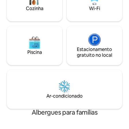
propriedade. Localizado a cerca de 100
m dos donuts mais macios que se
Cozinha
Wi-Fi
tornaram virais!
Estacionamento
Piscina
gratuito no local
Ar-condicionado
Albergues para famílias