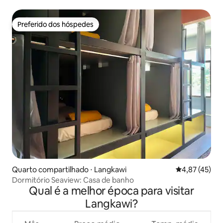
Preferido dos hóspedes
Preferido dos hóspedes
Quarto compartilhado ⋅ Langkawi
4,87 de uma a
4,87 (45)
Dormitório Seaview: Casa de banho
Qual é a melhor época para visitar
Langkawi?