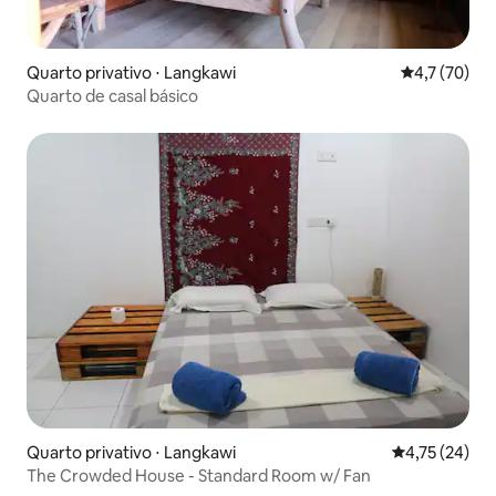
Quarto privativo ⋅ Langkawi
4,7 de uma a
4,7 (70)
Quarto de casal básico
Quarto privativo ⋅ Langkawi
4,75 de uma a
4,75 (24)
The Crowded House - Standard Room w/ Fan