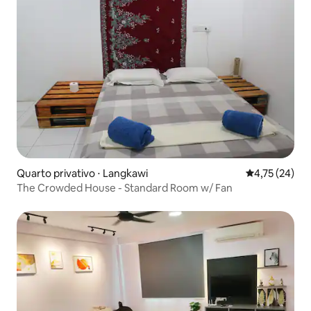
Quarto privativo ⋅ Langkawi
4,75 de uma a
4,75 (24)
The Crowded House - Standard Room w/ Fan