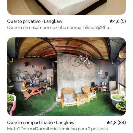
Quarto privativo ⋅ Langkawi
4,6 de uma 
4,6 (5)
Quarto de casal com cozinha compartilhada@Rhu
Dormitory
Quarto compartilhado ⋅ Langkawi
4,8 de uma a
4,8 (84)
Moto2Dorm=Dormitório feminino para 2 pessoas