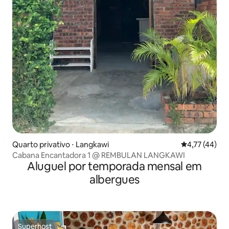
Quarto privativo ⋅ Langkawi
4,77 de uma a
4,77 (44)
Cabana Encantadora 1 @ REMBULAN LANGKAWI
Aluguel por temporada mensal em
albergues
Superhost