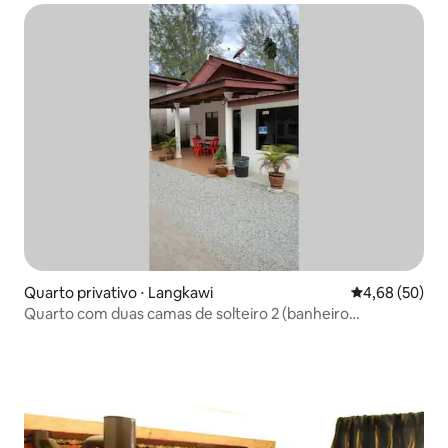
Quarto privativo ⋅ Langkawi
4,68 de uma a
4,68 (50)
Quarto com duas camas de solteiro 2 (banheiro
compartilhado)