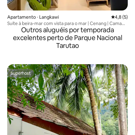
Apartamento ⋅ Langkawi
4,8 de uma 
4,8 (5)
Suíte à beira-mar com vista para o mar | Cenang | Cama
Outros aluguéis por temporada
super king
excelentes perto de Parque Nacional
Tarutao
Superhost
Superhost