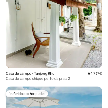
Casa de campo ⋅ Tanjung Rhu
4,7 de uma a
4,7 (74)
Casa de campo chique perto da praia 2
Preferido dos hóspedes
Preferido dos hóspedes