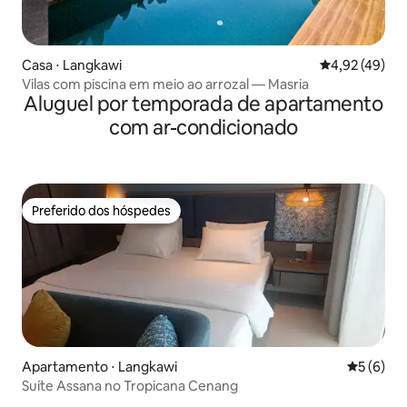
Casa ⋅ Langkawi
4,92 de uma a
4,92 (49)
Vilas com piscina em meio ao arrozal — Masria
Aluguel por temporada de apartamento
com ar-condicionado
Preferido dos hóspedes
Preferido dos hóspedes
Apartamento ⋅ Langkawi
5 de uma 
5 (6)
Suíte Assana no Tropicana Cenang