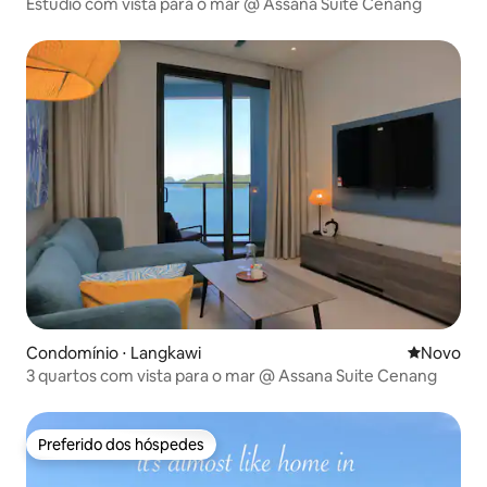
Estúdio com vista para o mar @ Assana Suite Cenang
Condomínio ⋅ Langkawi
Novo lugar
Novo
3 quartos com vista para o mar @ Assana Suite Cenang
Preferido dos hóspedes
Preferido dos hóspedes