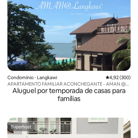
Condomínio ⋅ Langkawi
4,92 de uma ava
4,92 (300)
APARTAMENTO FAMILIAR ACONCHEGANTE - AMAN @
Aluguel por temporada de casas para
Langkawi
famílias
Superhost
Superhost