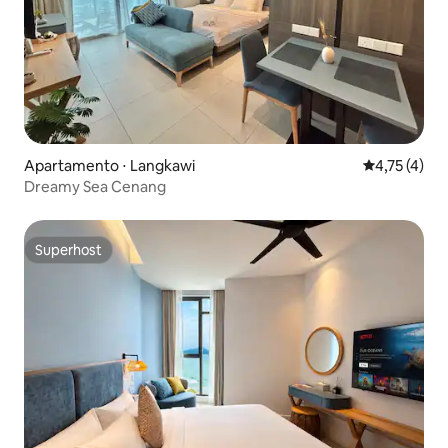
Apartamento ⋅ Langkawi
4,75 de uma 
4,75 (4)
Dreamy Sea Cenang
Superhost
Superhost