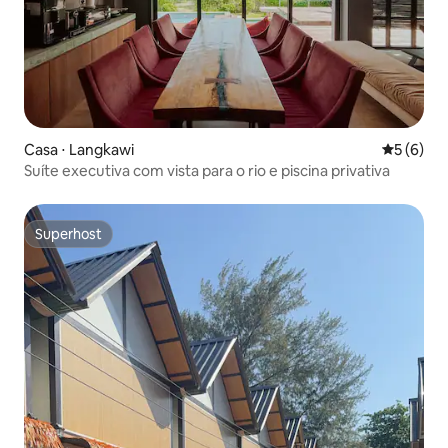
Casa ⋅ Langkawi
5 de uma 
5 (6)
Suíte executiva com vista para o rio e piscina privativa
Superhost
Superhost