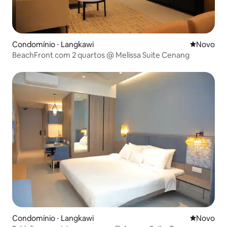
Condomínio ⋅ Langkawi
Novo lugar
Novo
BeachFront com 2 quartos @ Melissa Suite Cenang
Condomínio ⋅ Langkawi
Novo lugar
Novo