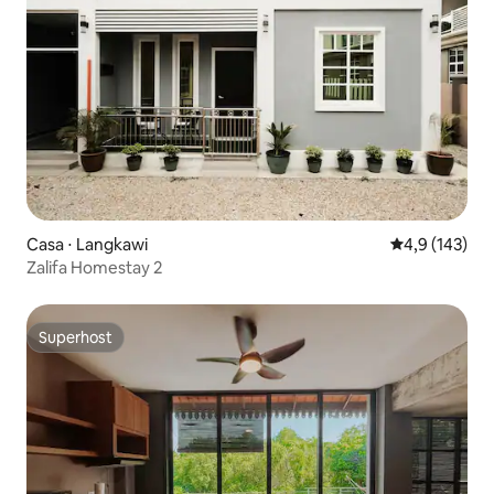
Casa ⋅ Langkawi
4,9 de uma av
4,9 (143)
Zalifa Homestay 2
Superhost
Superhost