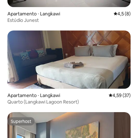
Apartamento ⋅ Langkawi
4,5 de uma 
4,5 (8)
Estúdio Junest
Apartamento ⋅ Langkawi
4,59 de uma a
4,59 (37)
Quarto (Langkawi Lagoon Resort)
Superhost
Superhost