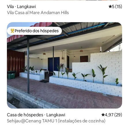
Vila ⋅ Langkawi
5 de uma a
5 (15)
Vila Casa al Mare Andaman Hills
Preferido dos hóspedes
Entre os melhores preferidos dos hóspedes
Casa de hóspedes ⋅ Langkawi
4,97 de uma a
4,97 (29)
Sehijau@Cenang TAMU 1 (instalações de cozinha)