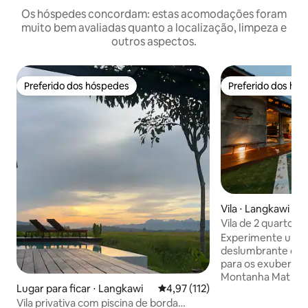
Os hóspedes concordam: estas acomodações foram
muito bem avaliadas quanto a localização, limpeza e
outros aspectos.
Preferido dos hóspedes
Preferido dos hó
Preferido dos hóspedes
Preferido dos hó
Vila ⋅ Langkawi
Vila de 2 quartos c
e piscina privativa
Experimente uma 
deslumbrante com
para os exuberante
Montanha Mat Chi
Lugar para ficar ⋅ Langkawi
4,97 de uma avaliação média de 
4,97 (112)
inclui dois quarto
Vila privativa com piscina de borda
privativos: Villa 