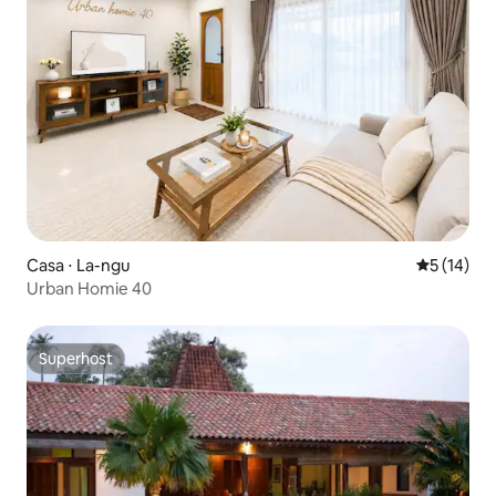
Casa ⋅ La-ngu
5 de uma a
5 (14)
Urban Homie 40
Superhost
Superhost