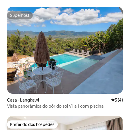
Superhost
Superhost
Casa ⋅ Langkawi
5 de uma 
5 (4)
Vista panorâmica do pôr do sol Villa 1 com piscina
Preferido dos hóspedes
Preferido dos hóspedes