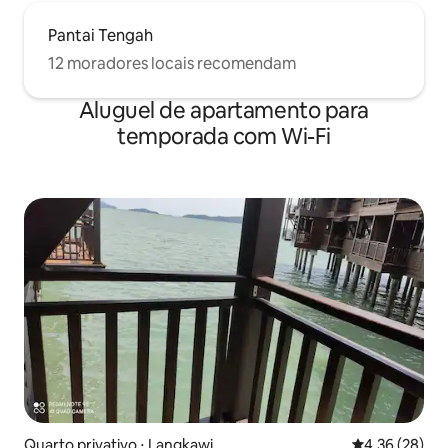
Pantai Tengah
12 moradores locais recomendam
Aluguel de apartamento para
temporada com Wi-Fi
Quarto privativo ⋅ Langkawi
4,36 de uma a
4,36 (28)