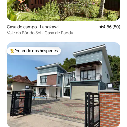
Casa de campo ⋅ Langkawi
4,86 de uma a
4,86 (50)
Vale do Pôr do Sol - Casa de Paddy
Preferido dos hóspedes
Entre os melhores preferidos dos hóspedes