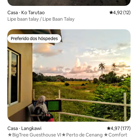
Casa ⋅ Ko Tarutao
4,92 de uma a
4,92 (12)
Lipe baan talay / Lipe Baan Talay
Preferido dos hóspedes
Preferido dos hóspedes
Casa ⋅ Langkawi
4,97 de uma av
4,97 (177)
★BigTree Guesthouse VI★Perto de Cenang ★Comfort