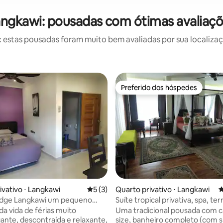
ngkawi: pousadas com ótimas avaliaç
estas pousadas foram muito bem avaliadas por sua localizaçã
Preferido dos hóspedes
Preferido dos hóspedes
ivativo ⋅ Langkawi
5 de uma avaliação média de 5, 3 avalia
5 (3)
Quarto privativo ⋅ Langkawi
4
dge Langkawi um pequeno
Suíte tropical privativa, spa, ter
 relaxar!
café da manhã.
da vida de férias muito
Uma tradicional pousada com 
nte, descontraída e relaxante,
size, banheiro completo (com s