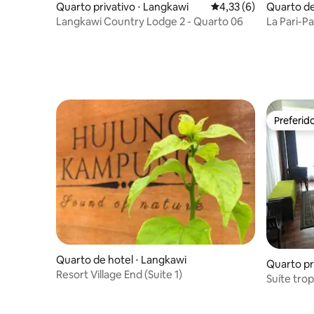
Quarto privativo ⋅ Langkawi
4,33 de uma avaliação
4,33 (6)
Quarto de
Langkawi Country Lodge 2 - Quarto 06
La Pari-Pa
Preferid
Preferid
Quarto de hotel ⋅ Langkawi
Quarto pr
Resort Village End (Suite 1)
Suíte trop
café da 