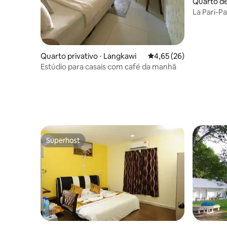
Quarto de
La Pari-P
Quarto privativo ⋅ Langkawi
4,65 de uma avaliação 
4,65 (26)
Estúdio para casais com café da manhã
Superhost
Superhost