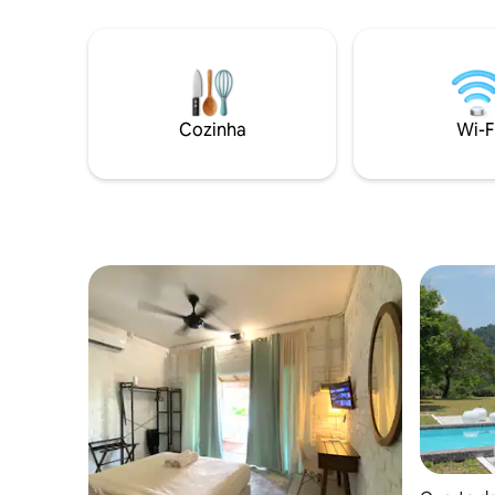
Malásia) + Traslado de barco de retorno
do cais de Kubang Badak para a ilha. +
Aluguel de equipamento de mergulho
com snorkel e caiaque + Serviço de
limpeza + café e bar de chá Além disso,
disponível + passeio pelo mangue +
Cozinha
Wi-F
Passeio pela ilha + Carro e scooter para
esperar na ilha principal,Langkawi