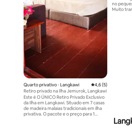
no peque
Muito tra
central. É
Nosso Oce
do aeroporto. Localizado p
(800 metr
de vegetação. Para Air
apenas 3 
apenas 6 km. Para Telaga Ha
a balsa pa
Sky Bridg
fica a ape
Quarto privativo ⋅ Langkawi
4,6 de uma avaliação
4,6 (5)
Retiro privado na Ilha Jemurok, Langkawi
Este é O ÚNICO Retiro Privado Exclusivo
da Ilha em Langkawi. Situado em 7 casas
de madeira malaias tradicionais em ilha
privativa. O pacote e o preço para 1
Lang
pessoa incluem : + Retiro privativo
exclusivo na ilha + Café da
manhã,almoço e jantar (culinária da