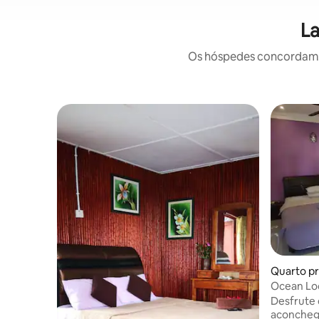
La
Os hóspedes concordam: 
Quarto pr
Ocean Lo
oásis para
Desfrute 
aconchega