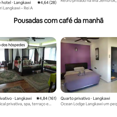
Retiro privado na Ilha Jemurok
 média de 5, 6 avaliações
 hotel ⋅ Langkawi
4,64 de uma avaliação média de 5, 28 avalia
4,64 (28)
ri Langkawi – Rei A
Pousadas com café da manhã
o dos hóspedes
o dos hóspedes
ivativo ⋅ Langkawi
4,84 de uma avaliação média de 5, 161 avalia
4,84 (161)
Quarto privativo ⋅ Langkawi
ical privativa, spa, terraço e
Ocean Lodge Langkawi um pe
manhã.
oásis para relaxar!