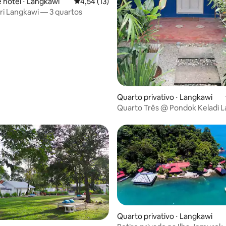
 hotel ⋅ Langkawi
4,54 de uma avaliação média de 5, 13 avalia
4,54 (13)
ari Langkawi — 3 quartos
média de 5, 26 avaliações
Quarto privativo ⋅ Langkawi
Quarto Três @ Pondok Keladi 
Guesthouse
Quarto privativo ⋅ Langkawi