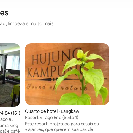
ões
o, limpeza e muito mais.
Quarto d
La Pari-P
Eleita u
Langkawi
oferece 
gosto qu
conforta
situado 
encantado
a pé das p
Langkawi. Observe que os quartos
Quarto de hotel ⋅ Langkawi
ções
,84 de uma avaliação média de 5, 161 avaliações
4,84 (161)
comparti
Resort Village End (Suite 1)
Esta pro
raço e
Este resort, projetado para casais ou
por isso 
cama king
viajantes, que querem sua paz de
independ
pa) e café