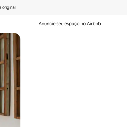
 original
Anuncie seu espaço no Airbnb
 deslizando o dedo na tela.