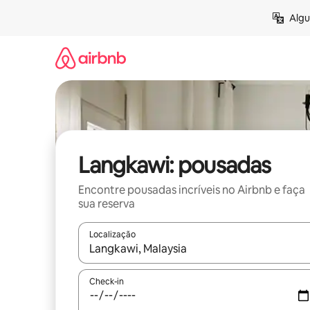
Pular
Algu
para
o
conteúdo
Langkawi: pousadas
Encontre pousadas incríveis no Airbnb e faça
sua reserva
Localização
Quando os resultados estiverem disponíveis, expl
Check-in