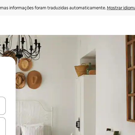
mas informações foram traduzidas automaticamente. 
Mostrar idioma
ore-os usando as seta para cima e para baixo do teclado ou tocando e