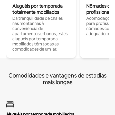
Aluguéis por temporada
Nômades digit
totalmente mobiliados
profissionais 
Da tranquilidade de chalés
Acomodações c
nas montanhas à
para profission
conveniência de
nômades com W
apartamentos urbanos, estes
adequado para 
aluguéis por temporada
mobiliados têm todas as
comodidades de um lar.
Comodidades e vantagens de estadias
mais longas
Aluguéis por temporada mobiliados