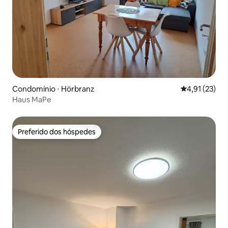
Condomínio ⋅ Hörbranz
4,91 de uma a
4,91 (23)
Haus MaPe
Preferido dos hóspedes
Preferido dos hóspedes