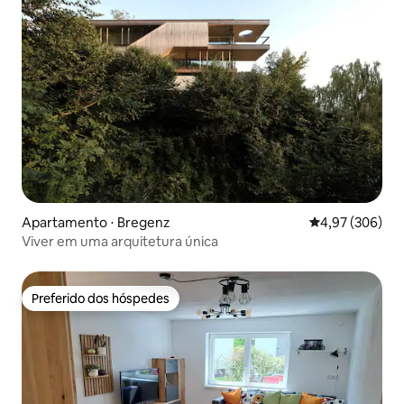
Apartamento ⋅ Bregenz
4,97 de uma ava
4,97 (306)
Viver em uma arquitetura única
Preferido dos hóspedes
Preferido dos hóspedes