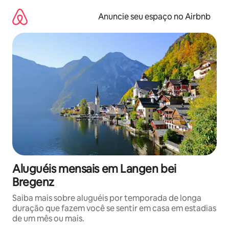
Pular
para
Anuncie seu espaço no Airbnb
o
conteúdo
Aluguéis mensais em Langen bei
Bregenz
Saiba mais sobre aluguéis por temporada de longa
duração que fazem você se sentir em casa em estadias
de um mês ou mais.