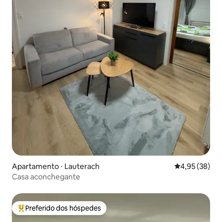
Apartamento ⋅ Lauterach
4,95 de uma a
4,95 (38)
Casa aconchegante
Preferido dos hóspedes
Entre os melhores preferidos dos hóspedes