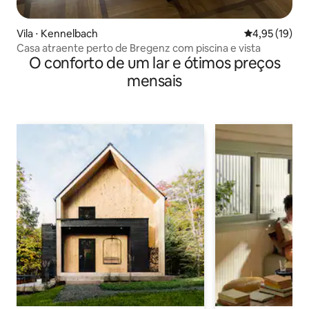
Vila ⋅ Kennelbach
4,95 de uma a
4,95 (19)
Casa atraente perto de Bregenz com piscina e vista
O conforto de um lar e ótimos preços
mensais