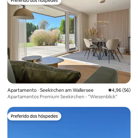
Preferido dos hóspedes
Preferido dos hóspedes
Apartamento ⋅ Seekirchen am Wallersee
4,96 de uma a
4,96 (56)
Apartamentos Premium Seekirchen - "Wiesenblick"
Preferido dos hóspedes
Preferido dos hóspedes