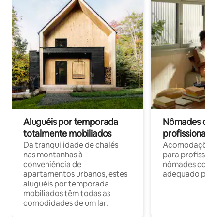
Aluguéis por temporada
Nômades digit
totalmente mobiliados
profissionais 
Da tranquilidade de chalés
Acomodações c
nas montanhas à
para profission
conveniência de
nômades com W
apartamentos urbanos, estes
adequado para 
aluguéis por temporada
mobiliados têm todas as
comodidades de um lar.