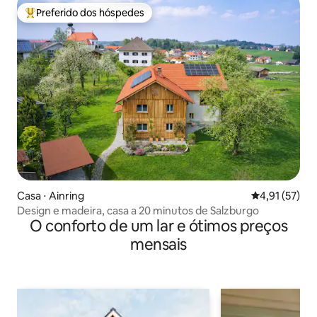
Preferido dos hóspedes
Entre os melhores preferidos dos hóspedes
Casa ⋅ Ainring
4,91 de uma a
4,91 (57)
Design e madeira, casa a 20 minutos de Salzburgo
O conforto de um lar e ótimos preços
mensais