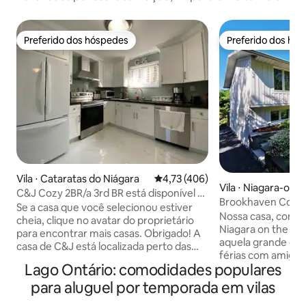
Preferido dos hóspedes
Preferido dos hó
Preferido dos hóspedes
Preferido dos hó
Vila ⋅ Cataratas do Niágara
4,73 de uma avaliação média de 
4,73 (406)
Vila ⋅ Niagara-on-
C&J Cozy 2BR/a 3rd BR está disponível a
Brookhaven Cotta
um custo adicional
Se a casa que você selecionou estiver
Nossa casa, com l
cheia, clique no avatar do proprietário
Niagara on the Lak
para encontrar mais casas. Obrigado! A
aquela grande esc
casa de C&J está localizada perto das
férias com amigos. Dê um passeio
Cataratas, no lado canadense.
Lago Ontário: comodidades populares
poucos quarteirõe
Charmosa casa de férias, conveniente,
Cidade Velha. O c
para aluguel por temporada em vilas
nova e reformada. Cerca de 15 minutos
on the Lake també
a pé do destino turístico das Cataratas