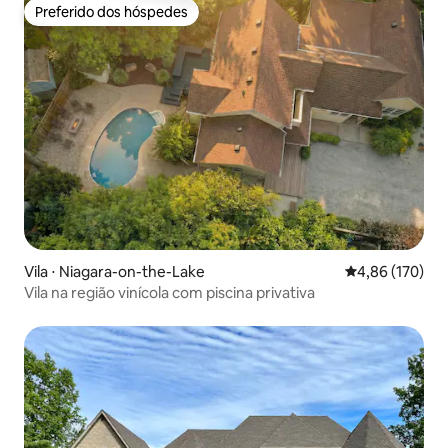
Preferido dos hóspedes
Preferido dos hóspedes
Vila ⋅ Niagara-on-the-Lake
4,86 de uma av
4,86 (170)
Vila na região vinícola com piscina privativa