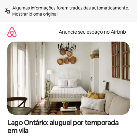
Pular
Algumas informações foram traduzidas automaticamente. 
para
Mostrar idioma original
o
conteúdo
Anuncie seu espaço no Airbnb
Lago Ontário: aluguel por temporada
em vila