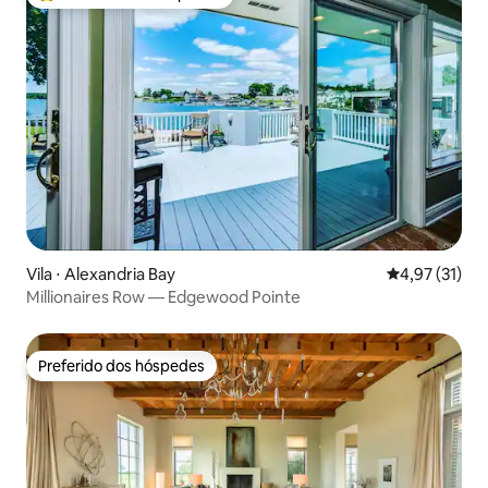
Entre os melhores preferidos dos hóspedes
Vila ⋅ Alexandria Bay
4,97 de uma a
4,97 (31)
Millionaires Row — Edgewood Pointe
Preferido dos hóspedes
Preferido dos hóspedes