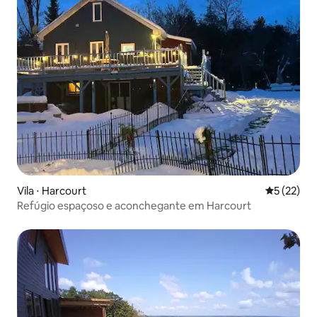
Vila ⋅ Harcourt
5 de uma a
5 (22)
Refúgio espaçoso e aconchegante em Harcourt