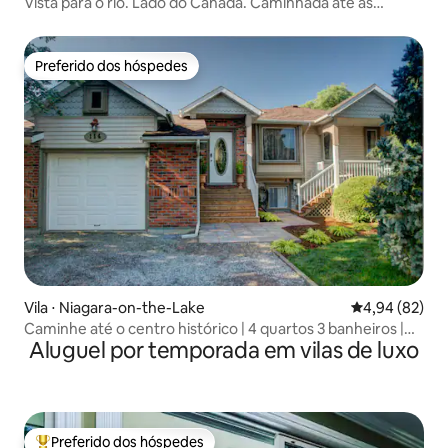
Vista para o rio. Lado do Canadá. Caminhada até as
Cataratas
Preferido dos hóspedes
Preferido dos hóspedes
Vila ⋅ Niagara-on-the-Lake
4,94 de uma a
4,94 (82)
Caminhe até o centro histórico | 4 quartos 3 banheiros |
Aluguel por temporada em vilas de luxo
Casa limpa e tranquila
Preferido dos hóspedes