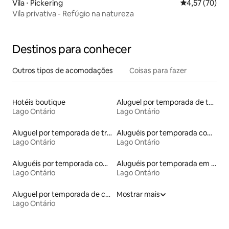
Vila ⋅ Pickering
4,57 de uma a
4,57 (70)
Vila privativa - Refúgio na natureza
Destinos para conhecer
Outros tipos de acomodações
Coisas para fazer
Hotéis boutique
Aluguel por temporada de townhouses
Lago Ontário
Lago Ontário
Aluguel por temporada de trailers
Aluguéis por temporada com banheiro para PCD
Lago Ontário
Lago Ontário
Aluguéis por temporada com acesso ao lago
Aluguéis por temporada em hotéis-fazenda
Lago Ontário
Lago Ontário
Aluguel por temporada de casas de hóspedes
Mostrar mais
Lago Ontário