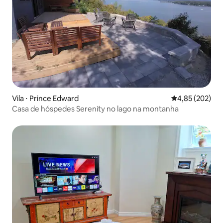
Vila ⋅ Prince Edward
4,85 de uma av
4,85 (202)
Casa de hóspedes Serenity no lago na montanha