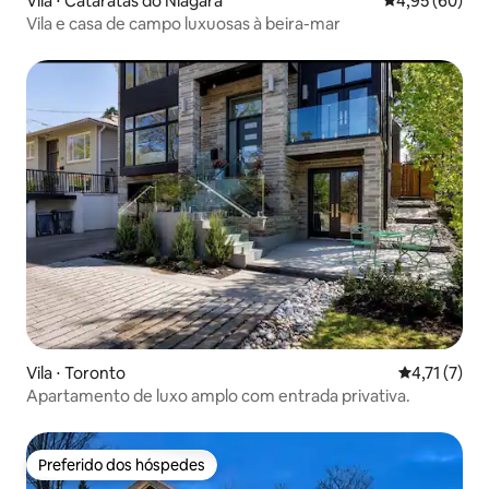
Vila ⋅ Cataratas do Niágara
4,95 de uma a
4,95 (60)
Vila e casa de campo luxuosas à beira-mar
Vila ⋅ Toronto
4,71 de uma 
4,71 (7)
Apartamento de luxo amplo com entrada privativa.
Preferido dos hóspedes
Preferido dos hóspedes