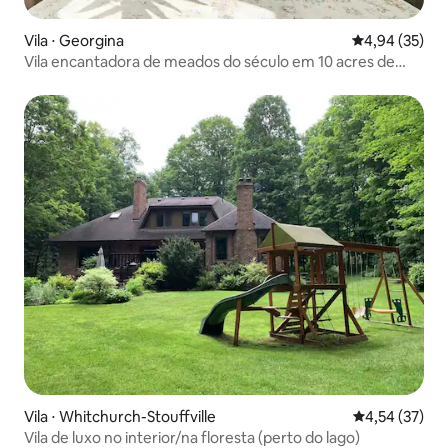
Vila ⋅ Georgina
4,94 de uma a
4,94 (35)
Vila encantadora de meados do século em 10 acres de
floresta
Vila ⋅ Whitchurch-Stouffville
4,54 de uma a
4,54 (37)
Vila de luxo no interior/na floresta (perto do lago)