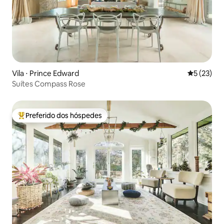
Vila ⋅ Prince Edward
5 de uma a
5 (23)
Suítes Compass Rose
Preferido dos hóspedes
Entre os melhores preferidos dos hóspedes