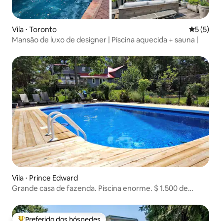
Vila ⋅ Toronto
5 de uma 
5 (5)
Mansão de luxo de designer | Piscina aquecida + sauna |
Vila ⋅ Prince Edward
Grande casa de fazenda. Piscina enorme. $ 1.500 de
desconto!
Preferido dos hóspedes