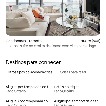
Condomínio ⋅ Toronto
4,78 de uma av
4,78 (506)
Luxuosa suíte no centro da cidade com vista para o lago
Destinos para conhecer
Outros tipos de acomodações
Coisas para fazer
Aluguel por temporada de townhouses
Hotéis boutique
Lago Ontário
Lago Ontário
Aluguéis por temporada com acesso ao lago
Aluguel por temporada de trailers
Lago Ontário
Lago Ontário