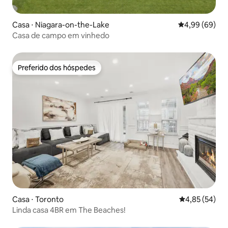
Casa ⋅ Niagara-on-the-Lake
4,99 de uma av
4,99 (69)
Casa de campo em vinhedo
Preferido dos hóspedes
Preferido dos hóspedes
Casa ⋅ Toronto
4,85 de uma a
4,85 (54)
Linda casa 4BR em The Beaches!