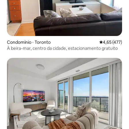
Condomínio ⋅ Toronto
4,65 de uma av
4,65 (477)
À beira-mar, centro da cidade, estacionamento gratuito