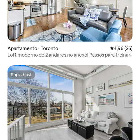
Apartamento ⋅ Toronto
4,96 de uma a
4,96 (25)
Loft moderno de 2 andares no anexo! Passos para treinar!
Superhost
Superhost