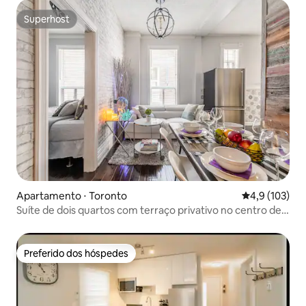
Superhost
Superhost
Apartamento ⋅ Toronto
4,9 de uma av
4,9 (103)
Suíte de dois quartos com terraço privativo no centro de
Toronto
Preferido dos hóspedes
Preferido dos hóspedes