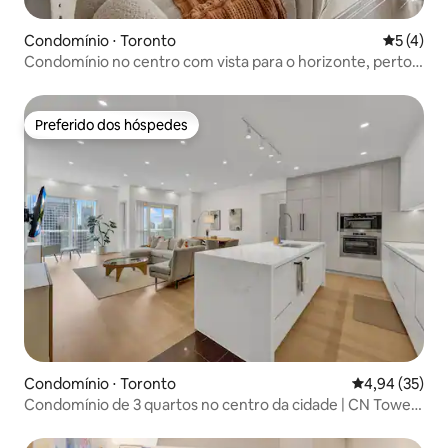
Condomínio ⋅ Toronto
5 de uma 
5 (4)
Condomínio no centro com vista para o horizonte, perto
da CN Tower
Preferido dos hóspedes
Preferido dos hóspedes
Condomínio ⋅ Toronto
4,94 de uma a
4,94 (35)
Condomínio de 3 quartos no centro da cidade | CN Tower
e vista para o lago!