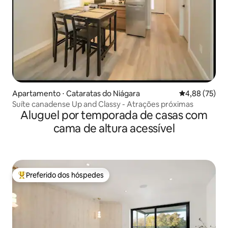
Apartamento ⋅ Cataratas do Niágara
4,88 de uma a
4,88 (75)
Suíte canadense Up and Classy - Atrações próximas
Aluguel por temporada de casas com
cama de altura acessível
Preferido dos hóspedes
Entre os melhores preferidos dos hóspedes