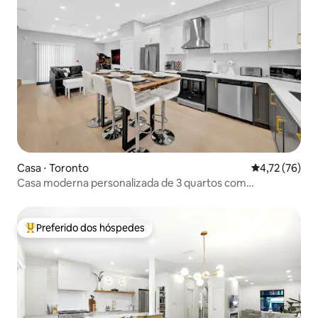
Casa ⋅ Toronto
4,72 de uma a
4,72 (76)
Casa moderna personalizada de 3 quartos com
estacionamento e jogos de fliperama!
Preferido dos hóspedes
Entre os melhores preferidos dos hóspedes