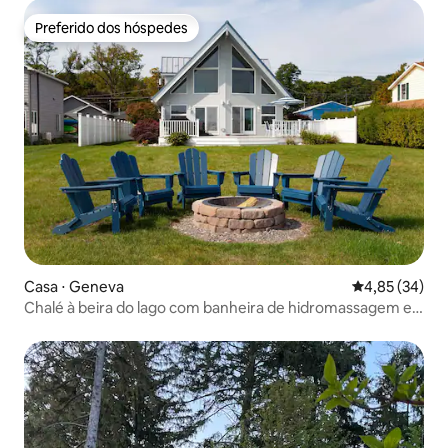
Preferido dos hóspedes
Preferido dos hóspedes
Casa ⋅ Geneva
4,85 de uma a
4,85 (34)
Chalé à beira do lago com banheira de hidromassagem e
acesso a caiaques