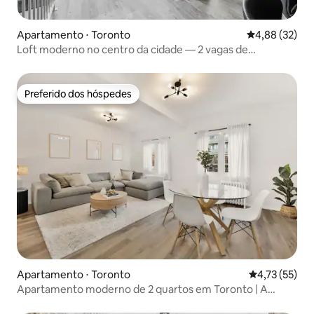
Apartamento ⋅ Toronto
4,88 de uma a
4,88 (32)
Loft moderno no centro da cidade — 2 vagas de
estacionamento e terraço!
Preferido dos hóspedes
Preferido dos hóspedes
Apartamento ⋅ Toronto
4,73 de uma a
4,73 (55)
Apartamento moderno de 2 quartos em Toronto | A
poucos passos da TTC | Acomoda 4