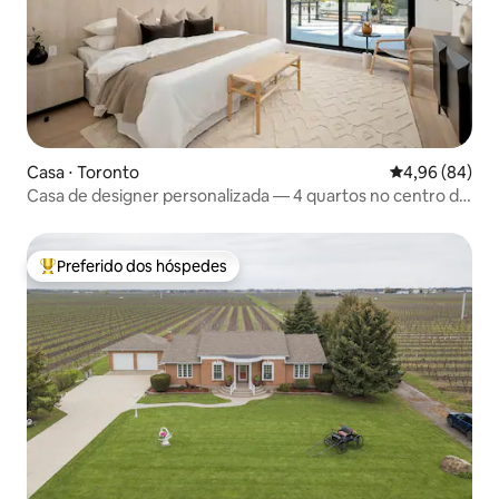
Casa ⋅ Toronto
4,96 de uma av
4,96 (84)
Casa de designer personalizada — 4 quartos no centro de
Toronto!
Preferido dos hóspedes
Entre os melhores preferidos dos hóspedes