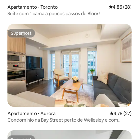
Apartamento ⋅ Toronto
4,86 de uma a
4,86 (28)
Suíte com 1 cama a poucos passos de Bloor!
Superhost
Superhost
Apartamento ⋅ Aurora
4,78 de uma a
4,78 (27)
Condomínio na Bay Street perto de Wellesley e com
acesso à TTC