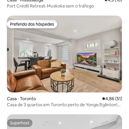
Port Credit Retreat-Muskoka sem o tráfego
Preferido dos hóspedes
Preferido dos hóspedes
Casa ⋅ Toronto
4,86 de uma a
4,86 (51)
Casa de 3 quartos em Toronto perto de Yonge/Eglinton!
Estacionamento gratuito
Superhost
Superhost