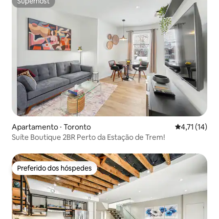
Superhost
Superhost
Apartamento ⋅ Toronto
4,71 de uma a
4,71 (14)
Suíte Boutique 2BR Perto da Estação de Trem!
Preferido dos hóspedes
Preferido dos hóspedes