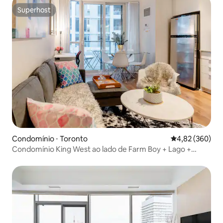
Superhost
Superhost
Condomínio ⋅ Toronto
4,82 de uma ava
4,82 (360)
Condomínio King West ao lado de Farm Boy + Lago +
Terraço Incrível