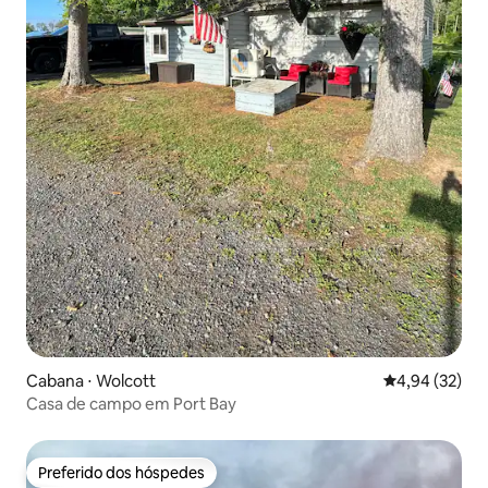
Cabana ⋅ Wolcott
4,94 de uma a
4,94 (32)
Casa de campo em Port Bay
Preferido dos hóspedes
Preferido dos hóspedes