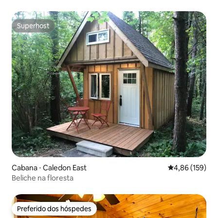
Charleston
Superhost
Superhost
Cabana ⋅ Caledon East
4,86 de uma av
4,86 (159)
Beliche na floresta
Preferido dos hóspedes
Preferido dos hóspedes