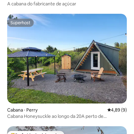
A cabana do fabricante de açúcar
Superhost
Superhost
Cabana ⋅ Perry
4,89 de uma 
4,89 (9)
Cabana Honeysuckle ao longo da 20A perto de
Letchworth