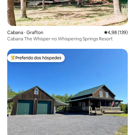
Cabana ⋅ Grafton
4,98 de uma av
4,98 (139)
Cabana The Whisper no Whispering Springs Resort
Preferido dos hóspedes
Entre os melhores preferidos dos hóspedes