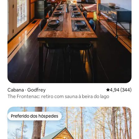
Cabana ⋅ Godfrey
4,94 de uma ava
4,94 (344)
The Frontenac: retiro com sauna à beira do lago
Preferido dos hóspedes
Preferido dos hóspedes