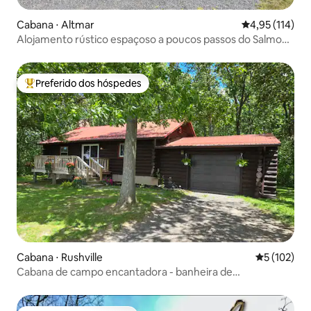
Cabana ⋅ Altmar
4,95 de uma av
4,95 (114)
Alojamento rústico espaçoso a poucos passos do Salmon
River
Preferido dos hóspedes
Entre os melhores preferidos dos hóspedes
Cabana ⋅ Rushville
5 de uma av
5 (102)
Cabana de campo encantadora - banheira de
hidromassagem, pôr do sol, CMAC