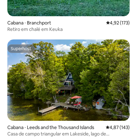
Cabana ⋅ Branchport
4,92 de uma av
4,92 (173)
Retiro em chalé em Keuka
Superhost
Superhost
Cabana ⋅ Leeds and the Thousand Islands
4,87 de uma av
4,87 (143)
Casa de campo triangular em Lakeside, lago de