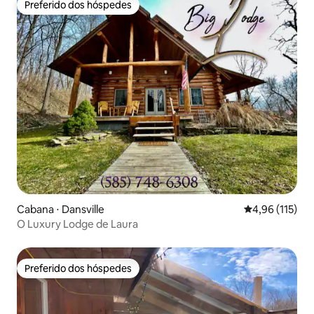
Preferido dos hóspedes
Preferido dos hóspedes
Cabana ⋅ Dansville
4,96 de uma av
4,96 (115)
O Luxury Lodge de Laura
Preferido dos hóspedes
Preferido dos hóspedes