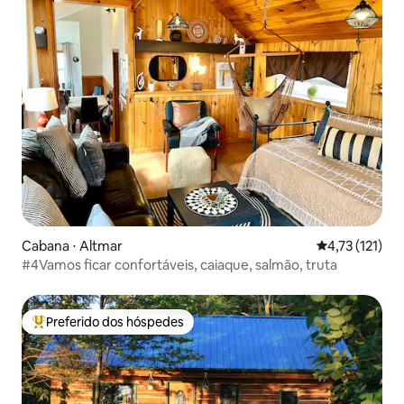
Cabana ⋅ Altmar
4,73 de uma av
4,73 (121)
#4Vamos ficar confortáveis, caiaque, salmão, truta
Preferido dos hóspedes
Entre os melhores preferidos dos hóspedes