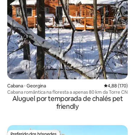
Cabana ⋅ Georgina
4,88 de uma av
4,88 (170)
Cabana romântica na floresta a apenas 80 km da Torre CN
Aluguel por temporada de chalés pet
friendly
Preferido dos hóspedes