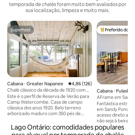
temporada de chalés foram muito bem avaliados por
sua localização, limpeza e muito mais.
Superhost
Preferido dos 
Superhost
Entre os melhore
Cabana ⋅ Greater Napanee
4,86 de uma avaliação média de 
4,86 (126)
Chalé clássico da década de 1920 com
Cabana ⋅ Pulaski
praia
Este é o perfil de Reserva de Verão para
AFrame em Sandy 
Camp Watercombe. Casa de campo
sem taxa de limpe
Fantástica estrut
clássica dos anos 1920. Belo terreno
em Sandy Pond, u
arborizado maduro com 350 pés de
acesso direto ao 
Private Lakefront & Beach. 4 Estações e
não seja à beira-
cães são bem-vindos! À medida que o
Lago Ontário: comodidades populares
fica a poucos pass
sol se põe, pegue uma taça de vinho
Pond e de um lan