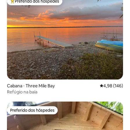
Preferido dos hóspedes
Entre os melhores preferidos dos hóspedes
Cabana ⋅ Three Mile Bay
4,98 de uma av
4,98 (146)
Refúgio na baía
Preferido dos hóspedes
Preferido dos hóspedes