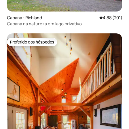
Cabana ⋅ Richland
4,88 de uma av
4,88 (201)
Cabana na natureza em lago privativo
Preferido dos hóspedes
Preferido dos hóspedes