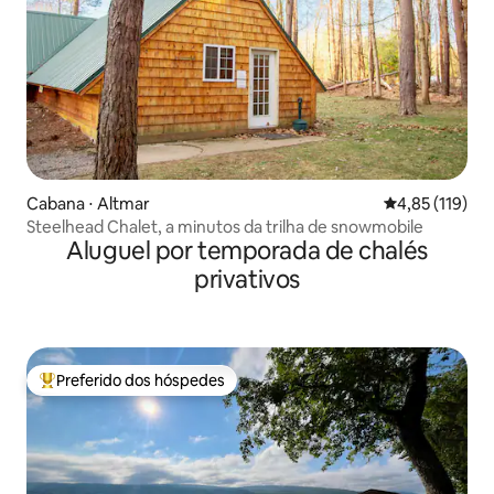
Cabana ⋅ Altmar
4,85 de uma av
4,85 (119)
Steelhead Chalet, a minutos da trilha de snowmobile
Aluguel por temporada de chalés
privativos
Preferido dos hóspedes
Entre os melhores preferidos dos hóspedes