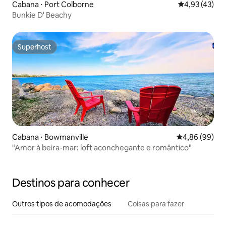
Cabana ⋅ Port Colborne
4,93 de uma a
4,93 (43)
Bunkie D' Beachy
Superhost
Superhost
Cabana ⋅ Bowmanville
4,86 de uma av
4,86 (99)
"Amor à beira-mar: loft aconchegante e romântico"
Destinos para conhecer
Outros tipos de acomodações
Coisas para fazer