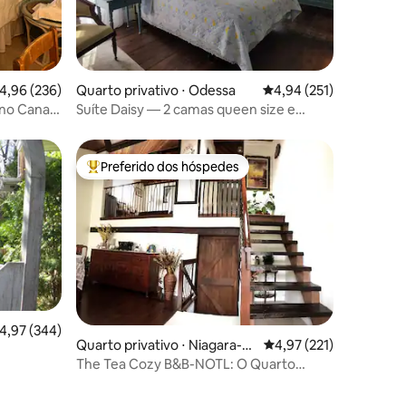
ções
,96 de uma avaliação média de 5, 236 avaliações
4,96 (236)
Quarto privativo ⋅ Odessa
4,94 de uma avaliação 
4,94 (251)
 no Canal
Suíte Daisy — 2 camas queen size e
banheiro luxuoso
Preferido dos hóspedes
os hóspedes
Entre os melhores preferidos dos hóspedes
,97 de uma avaliação média de 5, 344 avaliações
4,97 (344)
Quarto privativo ⋅ Niagara-o
4,97 de uma avaliação 
4,97 (221)
ções
n-the-Lake
The Tea Cozy B&B-NOTL: O Quarto
Darjeeling