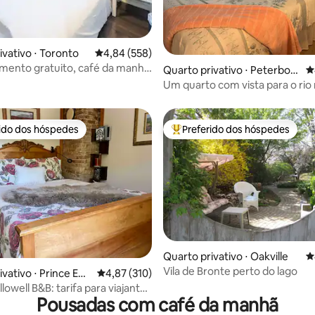
ivativo ⋅ Toronto
4,84 de uma avaliação média de 5, 558 avalia
4,84 (558)
mento gratuito, café da manhã
édia de 5, 383 avaliações
Quarto privativo ⋅ Peterbor
4
- Quarto acolhedor
ough
Um quarto com vista para o rio
Trent
rido dos hóspedes
Preferido dos hóspedes
 melhores preferidos dos hóspedes
Entre os melhores preferidos d
édia de 5, 253 avaliações
Quarto privativo ⋅ Oakville
4
Vila de Bronte perto do lago
vativo ⋅ Prince Ed
4,87 de uma avaliação média de 5, 310 avalia
4,87 (310)
lowell B&B: tarifa para viajantes
Pousadas com café da manhã
 solitários!