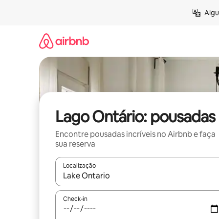
Pular
Algu
para
o
conteúdo
Lago Ontário: pousadas
Encontre pousadas incríveis no Airbnb e faça
sua reserva
Localização
Quando os resultados estiverem disponíveis, expl
Check-in