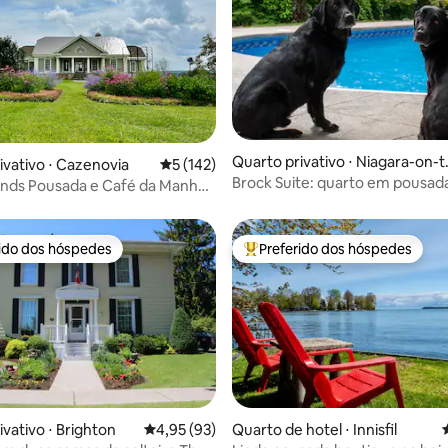
Quarto privativo ⋅ Niagara-on-t
média de 5, 21 avaliações
ivativo ⋅ Cazenovia
5 de uma avaliação média de 5, 142 avalia
5 (142)
e-Lake
Brock Suite: quarto em pousa
nds Pousada e Café da Manhã -
piscina, cidade antiga de NOTL
 Phinney
rido dos hóspedes
Preferido dos hóspedes
 melhores preferidos dos hóspedes
Entre os melhores preferidos d
ivativo ⋅ Brighton
4,95 de uma avaliação média de 5, 93 avalia
4,95 (93)
Quarto de hotel ⋅ Innisfil