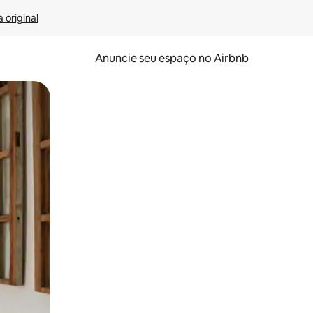
 original
Anuncie seu espaço no Airbnb
 deslizando o dedo na tela.