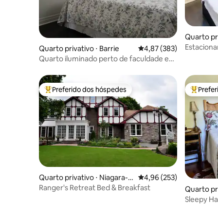
Quarto pr
Estaciona
Quarto privativo ⋅ Barrie
4,87 de uma avaliação m
4,87 (383)
- Térreo 
Quarto iluminado perto de faculdade e
RVH — estacionamento — Netflix
Preferido dos hóspedes
Prefe
Entre os melhores preferidos dos hóspedes
Entre os
Quarto privativo ⋅ Niagara-o
4,96 de uma avaliação m
4,96 (253)
n-the-Lake
Ranger's Retreat Bed & Breakfast
Quarto pri
ward
Sleepy Hal
guerreiros