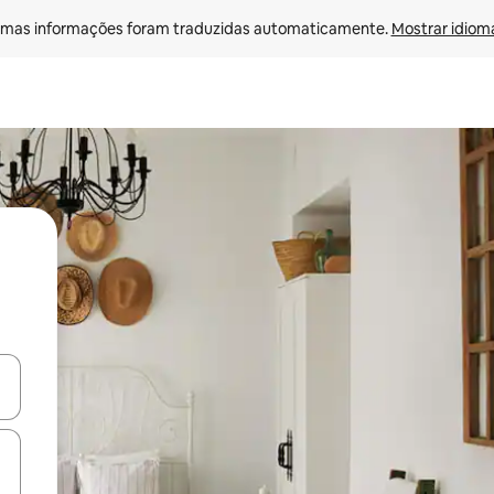
mas informações foram traduzidas automaticamente. 
Mostrar idioma
ore-os usando as seta para cima e para baixo do teclado ou tocando e