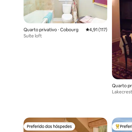
Quarto privativo ⋅ Cobourg
4,91 de uma avaliação 
4,91 (117)
Suíte loft
Quarto pr
Lakecrest
para o lag
Preferido dos hóspedes
Prefe
Preferido dos hóspedes
Entre os