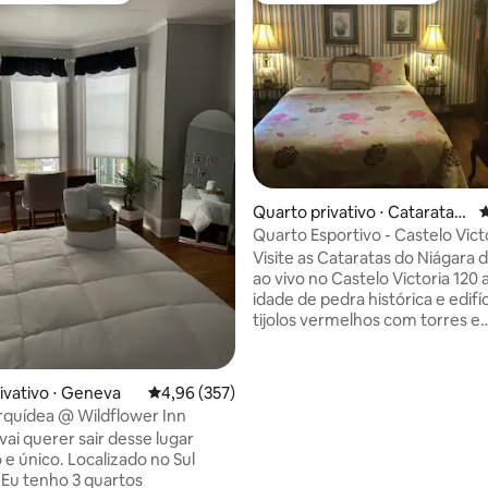
édia de 5, 460 avaliações
Quarto privativo ⋅ Cataratas
4
do Niágara
Quarto Esportivo - Castelo Vict
Visite as Cataratas do Niágara
ao vivo no Castelo Victoria 120
idade de pedra histórica e edifí
tijolos vermelhos com torres e
pináculos.O interior é de design 
com requintado carvalho e ilu
original, e belas antiguidades. M
ivativo ⋅ Geneva
4,96 de uma avaliação média de 5, 357 avalia
4,96 (357)
decoração fazem você se senti
quídea @ Wildflower Inn
alojamento de valor diferente,
vai querer sair desse lugar
um pequeno-almoço surpresa 
e único. Localizado no Sul
cortesia e visitar todo o belo edi
. Eu tenho 3 quartos
minutos a pé do ponto de ônibu