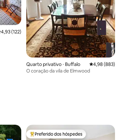
,93 de uma avaliação média de 5, 122 avaliações
4,93 (122)
Quarto privativo ⋅ Buffalo
4,98 de uma avaliação m
4,98 (883)
O coração da vila de Elmwood
ções
Preferido dos hóspedes
os hóspedes
Entre os melhores preferidos dos hóspedes