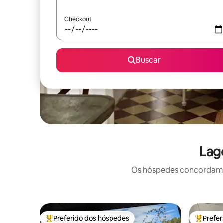
Checkout
Buscar
Lag
Os hóspedes concordam: 
Preferido dos hóspedes
Prefe
Entre os melhores preferidos dos hóspedes
Entre os