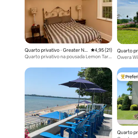
Quarto privativo ⋅ Greater Na
4,95 de uma avaliação 
4,95 (21)
Quarto pr
panee
Quarto privativo na pousada Lemon Tart
Owera Wi
de 3 quartos
O Quarto
Prefe
Entre os
Quarto pr