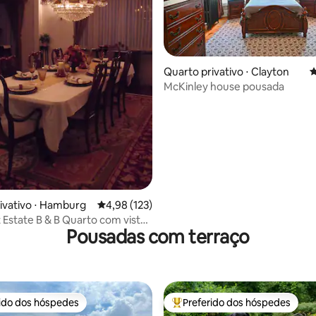
média de 5, 117 avaliações
Quarto privativo ⋅ Clayton
4
McKinley house pousada
ivativo ⋅ Hamburg
4,98 de uma avaliação média de 5, 123 avalia
4,98 (123)
 Estate B & B Quarto com vista
Pousadas com terraço
o Erie
rido dos hóspedes
Preferido dos hóspedes
 melhores preferidos dos hóspedes
Entre os melhores preferidos d