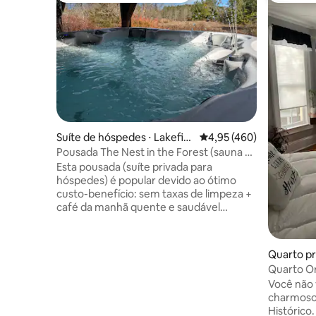
Suíte de hóspedes ⋅ Lakefiel
4,95 de uma avaliação m
4,95 (460)
d
Pousada The Nest in the Forest (sauna e
banheira de hidromassagem inclusas)
Esta pousada (suíte privada para
hóspedes) é popular devido ao ótimo
custo-benefício: sem taxas de limpeza +
café da manhã quente e saudável
fornecido todas as manhãs. A área da
banheira de hidromassagem foi
recentemente renovada + sauna elétrica
Quarto pr
interna. Localizado perto de uma
Quarto Or
variedade de praias, Lakefield para lojas,
Você não 
Warsaw Trails, Stoney Lake, Camp
charmoso 
Kawartha e 25 minutos do centro de
Histórico
Peterborough. Ambiente natural, com