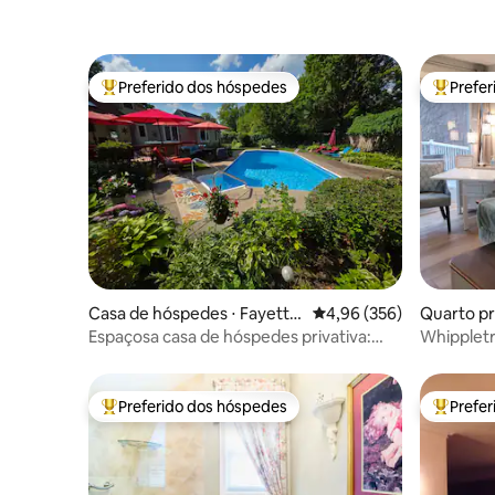
Preferido dos hóspedes
Prefe
Entre os melhores preferidos dos hóspedes
Entre os
Casa de hóspedes ⋅ Fayette
4,96 de uma avaliação m
4,96 (356)
Quarto pr
ville
n-the-La
Espaçosa casa de hóspedes privativa:
Whippletr
banheira de hidromassagem e piscina
062-2025
aquecida
Preferido dos hóspedes
Prefe
Entre os melhores preferidos dos hóspedes
Entre os