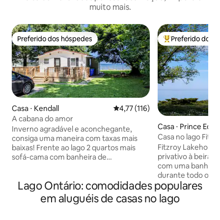
muito mais.
Preferido dos hóspedes
Preferido dos 
Preferido dos hóspedes
Entre os melhore
Casa ⋅ Kendall
4,77 de uma avaliação média de 
4,77 (116)
A cabana do amor
Casa ⋅ Prince Edw
Inverno agradável e aconchegante,
Casa no lago Fitz
consiga uma maneira com taxas mais
hidromassagem à 
Fitzroy Lakehouse
baixas! Frente ao lago 2 quartos mais
privativo à beira-
sofá-cama com banheira de
com uma banheir
hidromassagem com vista para o belo
durante todo o ano
Lago Ontário. Este recém-remodelado 2
Lago Ontário: comodidades populares
água. Desfrute de 
quartos no Lago Ontário fica a 20 milhas
partir da área de e
a oeste de Rochester, NY. 2 camas king,
em aluguéis de casas no lago
quarto principal, 
sofá-cama, banheira de hidromassagem
rochosa privativa
para 6 pessoas, TV a cabo, Netflix, HBO,