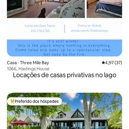
Casa ⋅ Three Mile Bay
4,97 de uma a
4,97 (37)
1066, Hastings House
Locações de casas privativas no lago
Preferido dos hóspedes
Entre os melhores preferidos dos hóspedes