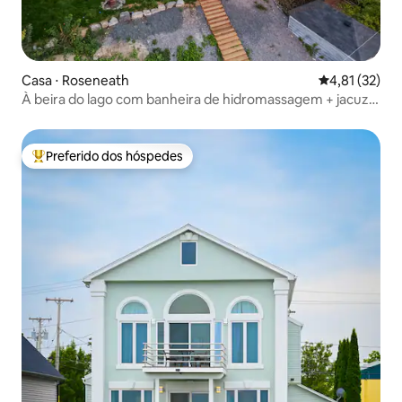
Casa ⋅ Roseneath
4,81 de uma a
4,81 (32)
À beira do lago com banheira de hidromassagem + jacuzzi
+ caiaques + sala de jogos
Preferido dos hóspedes
Entre os melhores preferidos dos hóspedes