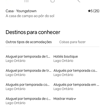
Casa ⋅ Youngstown
5 de uma a
5 (25)
A casa de campo ao pôr do sol
Destinos para conhecer
Outros tipos de acomodações
Coisas para fazer
Aluguel por temporada de townhouses
Hotéis boutique
Lago Ontário
Lago Ontário
Aluguel por temporada de trailers
Aluguéis por temporada com banheiro para PCD
Lago Ontário
Lago Ontário
Aluguéis por temporada com acesso ao lago
Aluguéis por temporada em hotéis-fazenda
Lago Ontário
Lago Ontário
Aluguel por temporada de casas de hóspedes
Mostrar mais
Lago Ontário