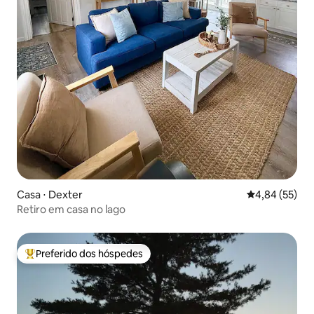
Casa ⋅ Dexter
4,84 de uma a
4,84 (55)
Retiro em casa no lago
Preferido dos hóspedes
Entre os melhores preferidos dos hóspedes