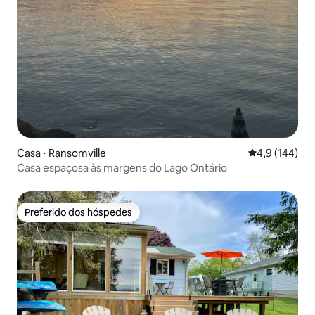
Casa ⋅ Ransomville
4,9 de uma av
4,9 (144)
Casa espaçosa às margens do Lago Ontário
Preferido dos hóspedes
Preferido dos hóspedes