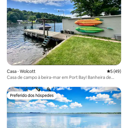
Casa ⋅ Wolcott
5 de uma a
5 (49)
Casa de campo à beira-mar em Port Bay! Banheira de
hidromassagem! Caiaques!
Preferido dos hóspedes
Preferido dos hóspedes