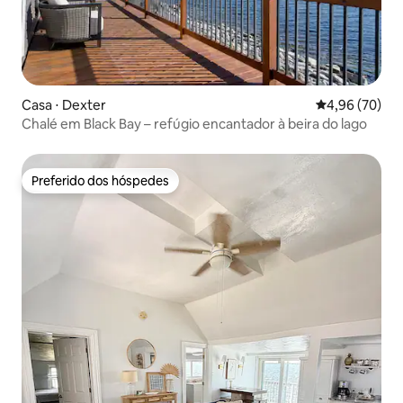
Casa ⋅ Dexter
4,96 de uma a
4,96 (70)
Chalé em Black Bay – refúgio encantador à beira do lago
Preferido dos hóspedes
Preferido dos hóspedes