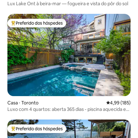
Lux Lake Ont à beira-mar — fogueira e vista do pôr do sol
Preferido dos hóspedes
Entre os melhores preferidos dos hóspedes
Casa ⋅ Toronto
4,99 de uma av
4,99 (185)
Luxo com 4 quartos: aberta 365 dias - piscina aquecida e
banheira de hidromassagem
Preferido dos hóspedes
Entre os melhores preferidos dos hóspedes