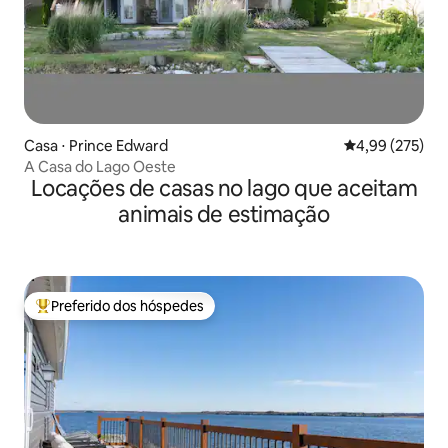
Casa ⋅ Prince Edward
4,99 de uma av
4,99 (275)
A Casa do Lago Oeste
Locações de casas no lago que aceitam
animais de estimação
Preferido dos hóspedes
Entre os melhores preferidos dos hóspedes