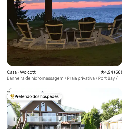
Casa ⋅ Wolcott
4,94 de uma av
4,94 (68)
Banheira de hidromassagem / Praia privativa / Port Bay /
Lago Ontário
Preferido dos hóspedes
Entre os melhores preferidos dos hóspedes