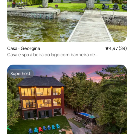
Casa ⋅ Georgina
4,97 de uma a
4,97 (39)
Casa e spa à beira do lago com banheira de
hidromassagem e sauna
Superhost
Superhost