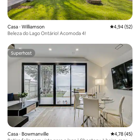
Casa ⋅ Williamson
4,94 de uma a
4,94 (52)
Beleza do Lago Ontário! Acomoda 4!
Superhost
Superhost
Casa ⋅ Bowmanville
4,78 de uma a
4,78 (45)