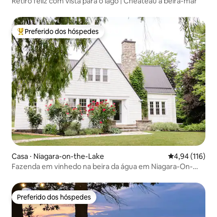
Retiro feliz com vista para o lago | Cheateau à beira-mar
Preferido dos hóspedes
Entre os melhores preferidos dos hóspedes
Casa ⋅ Niagara-on-the-Lake
4,94 de uma av
4,94 (116)
Fazenda em vinhedo na beira da água em Niagara-On-
The-Lake
Preferido dos hóspedes
Preferido dos hóspedes