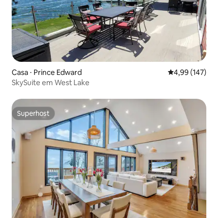
Casa ⋅ Prince Edward
4,99 de uma av
4,99 (147)
SkySuite em West Lake
Superhost
Superhost