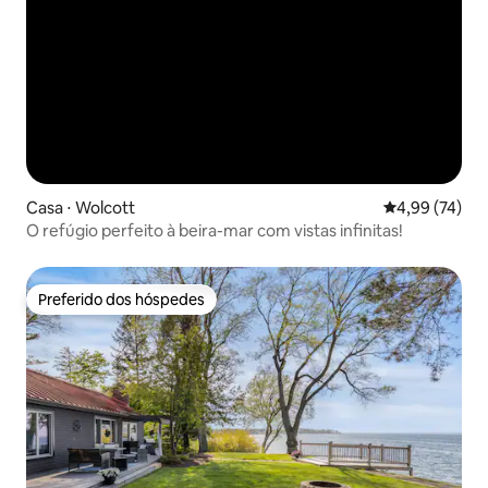
Casa ⋅ Wolcott
4,99 de uma a
4,99 (74)
O refúgio perfeito à beira-mar com vistas infinitas!
Preferido dos hóspedes
Preferido dos hóspedes