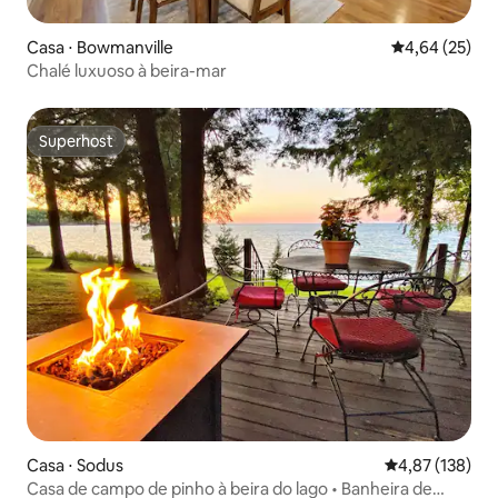
Casa ⋅ Bowmanville
4,64 de uma a
4,64 (25)
Chalé luxuoso à beira-mar
Superhost
Superhost
Casa ⋅ Sodus
4,87 de uma av
4,87 (138)
Casa de campo de pinho à beira do lago • Banheira de