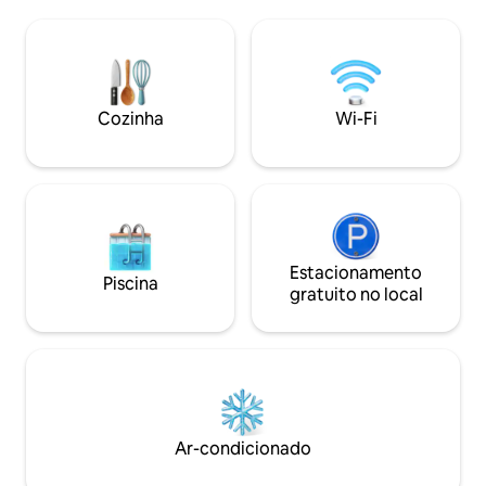
escadas sazonais d
HULU, TVs em ambos os quartos e sala
Dia de Ação de Gr
de estar, aparelhagem de som, cozinha
minutos das viníc
completa com todas as panelas e
Prince Edward e 
talheres, roupa de cama limpa e fresca,
internet rápida St
chuveiro ao ar livre (banheira completa
trabalho dedicado,
também) toalhas, artigos de papelaria,
Cozinha
Wi-Fi
brinquedos para c
livros, bicicletas, jogos de tabuleiro,
de veículos elétric
pintura de ro ck,
casais e trabalha
buscam privacidade
Estacionamento
Piscina
gratuito no local
Ar-condicionado