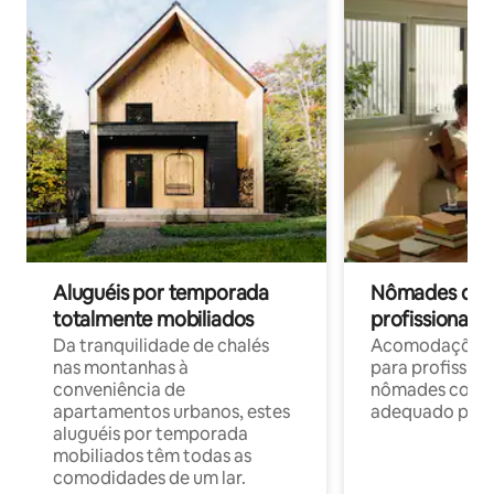
Aluguéis por temporada
Nômades digit
totalmente mobiliados
profissionais 
Da tranquilidade de chalés
Acomodações c
nas montanhas à
para profission
conveniência de
nômades com W
apartamentos urbanos, estes
adequado para 
aluguéis por temporada
mobiliados têm todas as
comodidades de um lar.