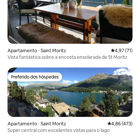
Apartamento ⋅ Saint Moritz
4,97 de uma a
4,97 (71)
Vista fantástica sobre a encosta ensolarada de St Moritz
Preferido dos hóspedes
Preferido dos hóspedes
Apartamento ⋅ Saint Moritz
4,86 de uma av
4,86 (473)
Super central com excelentes vistas para o lago