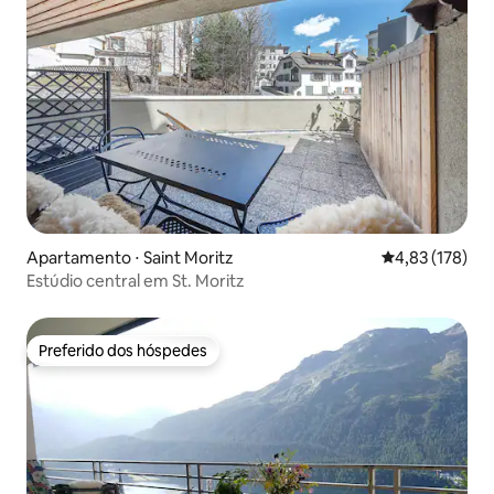
Apartamento ⋅ Saint Moritz
4,83 de uma av
4,83 (178)
Estúdio central em St. Moritz
Preferido dos hóspedes
Preferido dos hóspedes