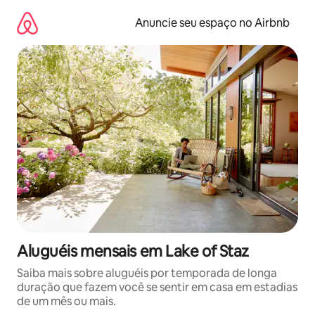
Pular
para
Anuncie seu espaço no Airbnb
o
conteúdo
Aluguéis mensais em Lake of Staz
Saiba mais sobre aluguéis por temporada de longa
duração que fazem você se sentir em casa em estadias
de um mês ou mais.