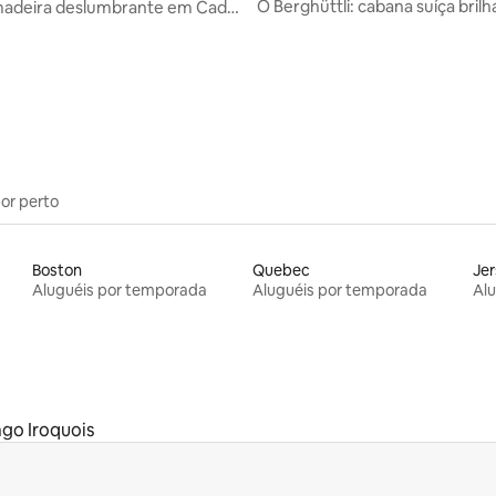
O Berghüttli: cabana suíça bril
madeira deslumbrante em Cady
floresta
por perto
Boston
Quebec
Jer
Aluguéis por temporada
Aluguéis por temporada
Al
ago Iroquois