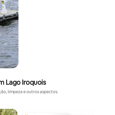
m Lago Iroquois
o, limpeza e outros aspectos.
Casa de 