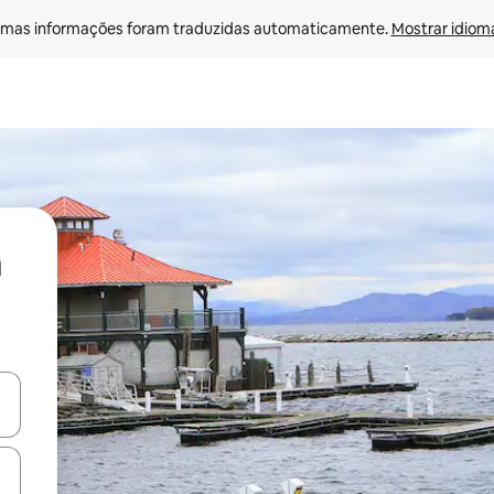
mas informações foram traduzidas automaticamente. 
Mostrar idioma
ore-os usando as seta para cima e para baixo do teclado ou tocando e