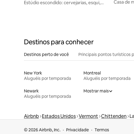
Casa de 
Estúdio escondido: cervejarias, esqui,
Hill
cães são bem-vindos
Destinos para conhecer
Destinos perto de você
Principais pontos turísticos 
New York
Montreal
Aluguéis por temporada
Aluguéis por temporada
Newark
Mostrar mais
Aluguéis por temporada
Airbnb
Estados Unidos
Vermont
Chittenden
L
© 2026 Airbnb, Inc.
Privacidade
Termos