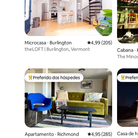
Microcasa ⋅ Burlington
4,99 de uma avaliação m
4,99 (205)
theLOFT | Burlington, Vermont
Cabana ⋅ 
The Minou
cabana
Preferido dos hóspedes
Prefe
Entre os melhores preferidos dos hóspedes
Entre os
Casa de h
Apartamento ⋅ Richmond
4,95 de uma avaliação m
4,95 (285)