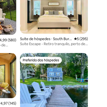
ções
Suíte de hóspedes ⋅ South Burli
5 de uma avaliação 
5 (295)
,99 de uma avaliação média de 5, 580 avaliações
4,99 (580)
ngton
Suite Escape - Retiro tranquilo, perto de
o de
tudo!
eu
Preferido dos hóspedes
os hóspedes
Preferido dos hóspedes
,97 de uma avaliação média de 5, 145 avaliações
4,97 (145)
ções