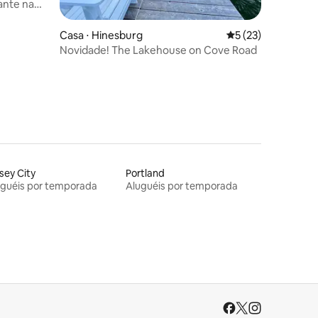
hante na
Casa ⋅ Hinesburg
5 de uma avaliação
5 (23)
Novidade! The Lakehouse on Cove Road
sey City
Portland
uguéis por temporada
Aluguéis por temporada