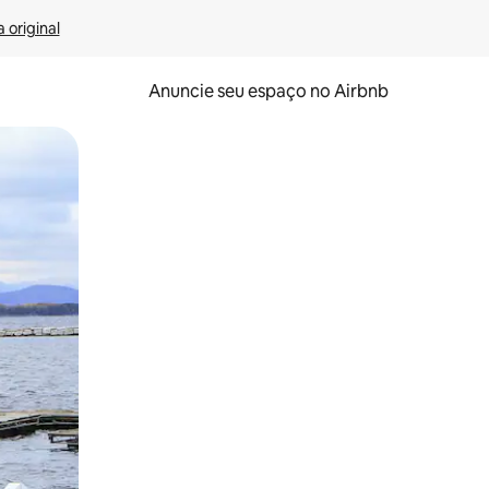
 original
Anuncie seu espaço no Airbnb
 deslizando o dedo na tela.