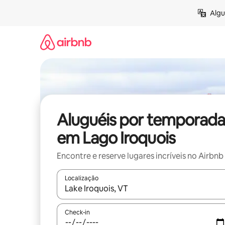
Pular
Algu
para
o
conteúdo
Aluguéis por temporada
em Lago Iroquois
Encontre e reserve lugares incríveis no Airbnb
Localização
Quando os resultados estiverem disponíveis, expl
Check-in