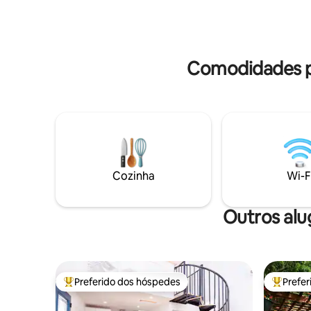
Stone Corral. O Loft oferece uma
inverno, 
cozinha bem equipada com máquina de
toda a te
lavar louça, lavanderia, cama queen
pneus de 
luxuosa e muito mais. Reserve sua
viagem para Vermont hoje mesmo!
Comodidades p
Cozinha
Wi-F
Outros alu
Preferido dos hóspedes
Prefe
Entre os melhores preferidos dos hóspedes
Entre os