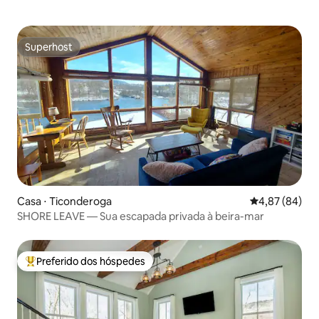
Superhost
Superhost
Casa ⋅ Ticonderoga
4,87 de uma a
4,87 (84)
SHORE LEAVE — Sua escapada privada à beira-mar
Preferido dos hóspedes
Entre os melhores preferidos dos hóspedes