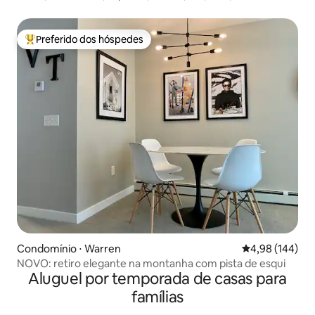
grátis
Preferido dos hóspedes
Entre os melhores preferidos dos hóspedes
Condomínio ⋅ Warren
4,98 de uma av
4,98 (144)
NOVO: retiro elegante na montanha com pista de esqui
Aluguel por temporada de casas para
famílias