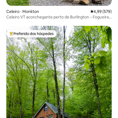
Celeiro ⋅ Monkton
4,99 de uma ava
4,99 (579)
Celeiro VT aconchegante perto de Burlington – Fogueira –
Traga seu cachorro – Wi-Fi
Preferido dos hóspedes
Entre os melhores preferidos dos hóspedes