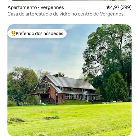
Apartamento ⋅ Vergennes
4,97 de uma ava
4,97 (399)
Casa de arte/estúdio de vidro no centro de Vergennes
Preferido dos hóspedes
Entre os melhores preferidos dos hóspedes