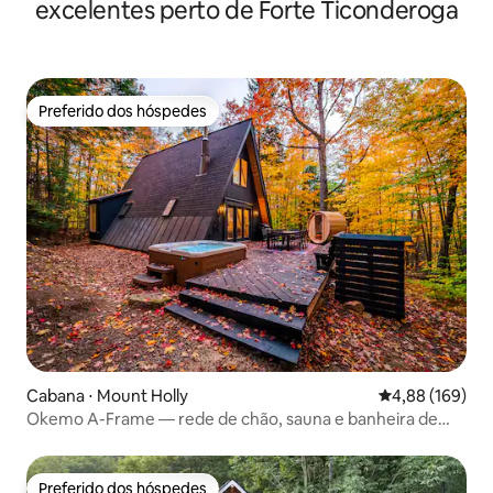
excelentes perto de Forte Ticonderoga
Preferido dos hóspedes
Preferido dos hóspedes
Cabana ⋅ Mount Holly
4,88 de uma av
4,88 (169)
Okemo A-Frame — rede de chão, sauna e banheira de
hidromassagem
Preferido dos hóspedes