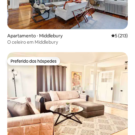
Apartamento ⋅ Middlebury
5 de uma av
5 (213)
O celeiro em Middlebury
Preferido dos hóspedes
Preferido dos hóspedes