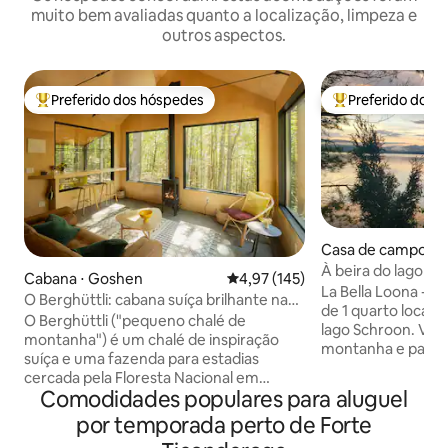
muito bem avaliadas quanto a localização, limpeza e
outros aspectos.
Preferido dos hóspedes
Preferido dos 
Entre os melhores preferidos dos hóspedes
Entre os melhore
Casa de campo ⋅ 
k
À beira do lago co
Cabana ⋅ Goshen
4,97 de uma avaliação média de 
4,97 (145)
e vistas incríveis
La Bella Loona - 
O Berghüttli: cabana suíça brilhante na
de 1 quarto locali
floresta
O Berghüttli ("pequeno chalé de
lago Schroon. Vista incrível para a
montanha") é um chalé de inspiração
montanha e para o
suíça e uma fazenda para estadias
janelas. 50' de ac
cercada pela Floresta Nacional em
pequena praia de ar
Comodidades populares para aluguel
Goshen, VT (pop. 168). Um refúgio
ao ar livre e vári
completamente privativo — sem outras
por temporada perto de Forte
casa de campo é 
estruturas à vista, apenas floresta e
mobiliada, tem uma