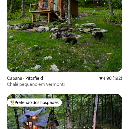
Cabana ⋅ Pittsfield
4,98 de uma av
4,98 (192)
Chalé pequeno em Vermont!
Preferido dos hóspedes
Entre os melhores preferidos dos hóspedes