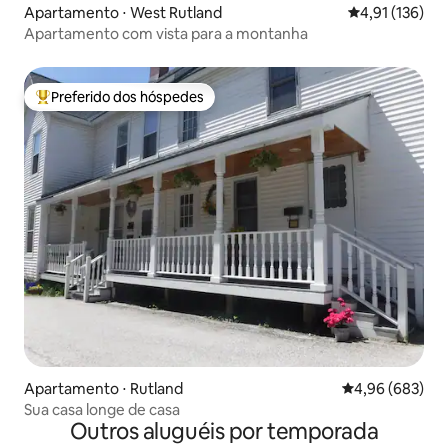
Apartamento ⋅ West Rutland
4,91 de uma av
4,91 (136)
Apartamento com vista para a montanha
Preferido dos hóspedes
Entre os melhores preferidos dos hóspedes
Apartamento ⋅ Rutland
4,96 de uma ava
4,96 (683)
Sua casa longe de casa
Outros aluguéis por temporada