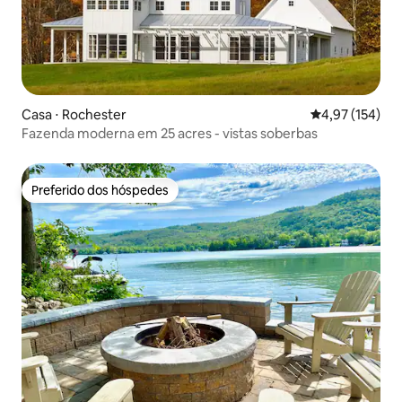
Casa ⋅ Rochester
4,97 de uma av
4,97 (154)
Fazenda moderna em 25 acres - vistas soberbas
Preferido dos hóspedes
Preferido dos hóspedes