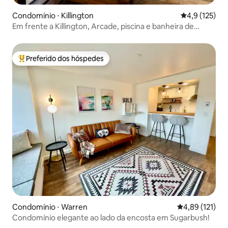
Condomínio ⋅ Killington
4,9 de uma av
4,9 (125)
Em frente a Killington, Arcade, piscina e banheira de
hidromassagem, ar-condicionado
Preferido dos hóspedes
Entre os melhores preferidos dos hóspedes
Condomínio ⋅ Warren
4,89 de uma av
4,89 (121)
Condomínio elegante ao lado da encosta em Sugarbush!