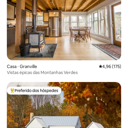
Casa ⋅ Granville
4,96 de uma av
4,96 (175)
Vistas épicas das Montanhas Verdes
Preferido dos hóspedes
Entre os melhores preferidos dos hóspedes