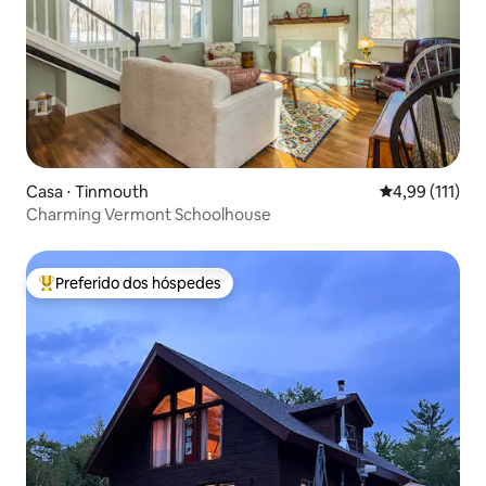
Casa ⋅ Tinmouth
4,99 de uma av
4,99 (111)
Charming Vermont Schoolhouse
Preferido dos hóspedes
Entre os melhores preferidos dos hóspedes