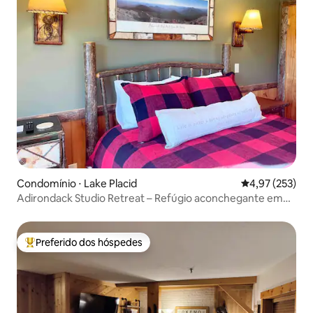
Condomínio ⋅ Lake Placid
4,97 de uma av
4,97 (253)
Adirondack Studio Retreat – Refúgio aconchegante em
Lake Placid!
Preferido dos hóspedes
Entre os melhores preferidos dos hóspedes