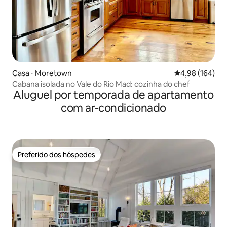
Casa ⋅ Moretown
4,98 de uma av
4,98 (164)
Cabana isolada no Vale do Rio Mad: cozinha do chef
Aluguel por temporada de apartamento
com ar-condicionado
Preferido dos hóspedes
Preferido dos hóspedes