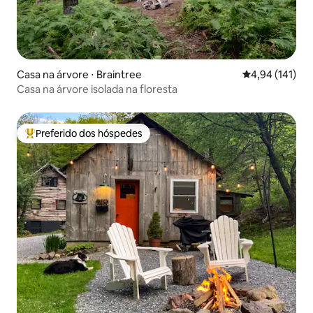
Casa na árvore ⋅ Braintree
4,94 de uma av
4,94 (141)
Casa na árvore isolada na floresta
Preferido dos hóspedes
Entre os melhores preferidos dos hóspedes