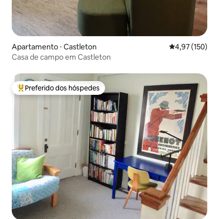
Apartamento ⋅ Castleton
4,97 de uma av
4,97 (150)
Casa de campo em Castleton
Preferido dos hóspedes
Entre os melhores preferidos dos hóspedes