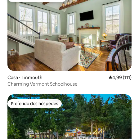
Entre os melhores preferidos dos hóspedes
Casa ⋅ Tinmouth
4,99 de uma av
4,99 (111)
Charming Vermont Schoolhouse
Preferido dos hóspedes
Preferido dos hóspedes