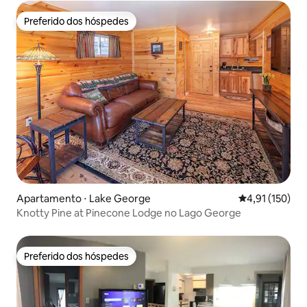
Preferido dos hóspedes
Preferido dos hóspedes
Apartamento ⋅ Lake George
4,91 de uma av
4,91 (150)
Knotty Pine at Pinecone Lodge no Lago George
Preferido dos hóspedes
Preferido dos hóspedes