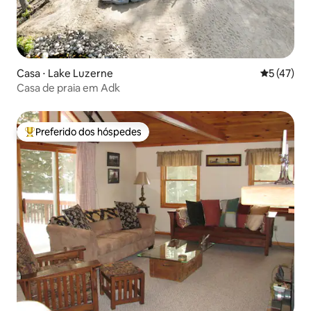
Casa ⋅ Lake Luzerne
5 de uma a
5 (47)
Casa de praia em Adk
Preferido dos hóspedes
Entre os melhores preferidos dos hóspedes