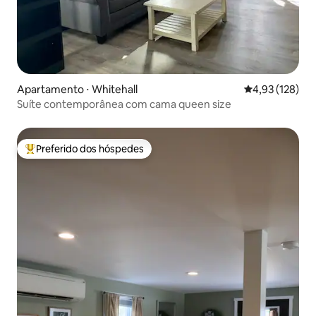
Apartamento ⋅ Whitehall
4,93 de uma av
4,93 (128)
Suíte contemporânea com cama queen size
Preferido dos hóspedes
Entre os melhores preferidos dos hóspedes