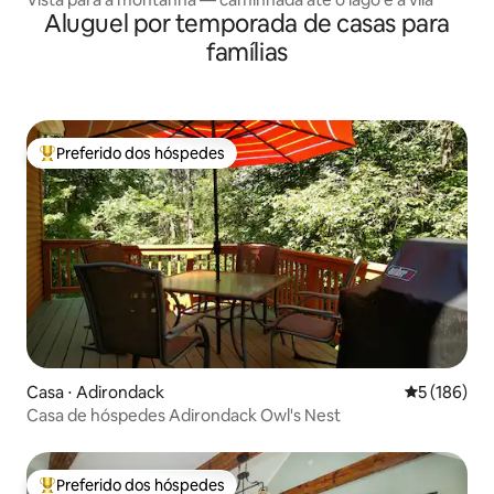
Aluguel por temporada de casas para
famílias
Preferido dos hóspedes
Entre os melhores preferidos dos hóspedes
Casa ⋅ Adirondack
5 de uma av
5 (186)
Casa de hóspedes Adirondack Owl's Nest
Preferido dos hóspedes