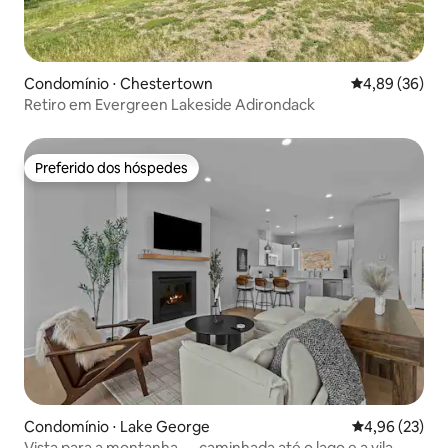
Condomínio ⋅ Chestertown
4,89 de uma a
4,89 (36)
Retiro em Evergreen Lakeside Adirondack
Preferido dos hóspedes
Preferido dos hóspedes
Condomínio ⋅ Lake George
4,96 de uma a
4,96 (23)
Vista para a montanha — caminhada até o lago e a vila