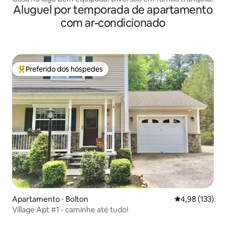
Aluguel por temporada de apartamento
com ar-condicionado
Preferido dos hóspedes
Entre os melhores preferidos dos hóspedes
Apartamento ⋅ Bolton
4,98 de uma av
4,98 (133)
Village Apt #1 - caminhe até tudo!