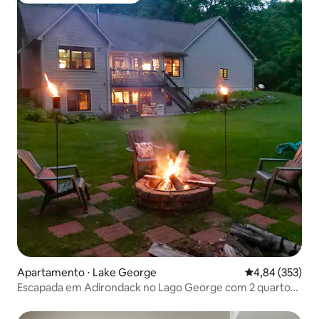
Apartamento ⋅ Lake George
4,84 de uma av
4,84 (353)
Escapada em Adirondack no Lago George com 2 quartos
e banheira de hidromassagem