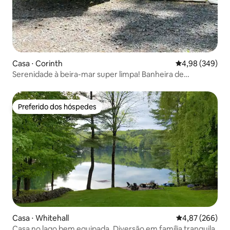
Casa ⋅ Corinth
4,98 de uma ava
4,98 (349)
Serenidade à beira-mar super limpa! Banheira de
hidromassagem - Nascer do sol!
Preferido dos hóspedes
Preferido dos hóspedes
Casa ⋅ Whitehall
4,87 de uma ava
4,87 (266)
Casa no lago bem equipada. Diversão em família tranquila.