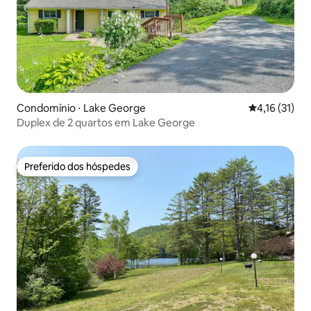
Condomínio ⋅ Lake George
4,16 de uma a
4,16 (31)
Duplex de 2 quartos em Lake George
Preferido dos hóspedes
Preferido dos hóspedes