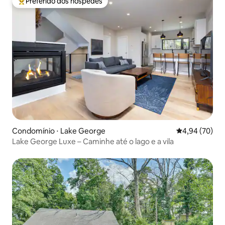
Preferido dos hóspedes
Entre os melhores preferidos dos hóspedes
Condomínio ⋅ Lake George
4,94 de uma a
4,94 (70)
Lake George Luxe – Caminhe até o lago e a vila