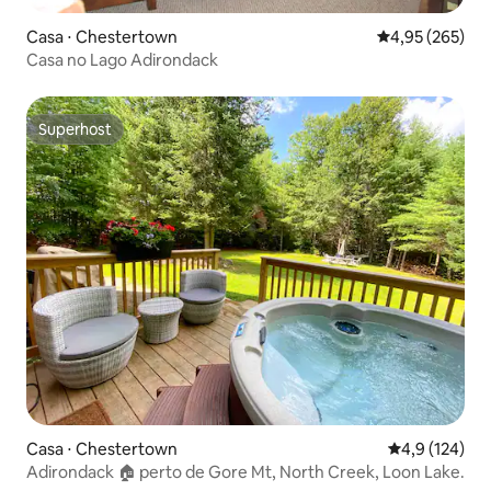
Casa ⋅ Chestertown
4,95 de uma av
4,95 (265)
Casa no Lago Adirondack
Superhost
Superhost
Casa ⋅ Chestertown
4,9 de uma av
4,9 (124)
Adirondack 🏠 perto de Gore Mt, North Creek, Loon Lake.