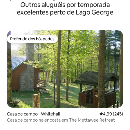
Outros aluguéis por temporada
Caminhe até a cidade
excelentes perto de Lago George
Preferido dos hóspedes
Preferido dos hóspedes
Casa de campo ⋅ Whitehall
4,99 de uma ava
4,99 (245)
Casa de campo na encosta em The Mettawee Retreat