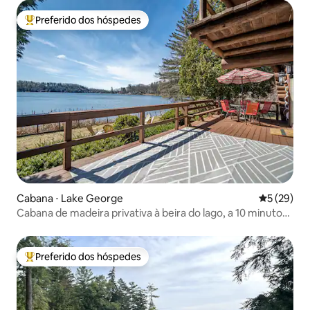
Preferido dos hóspedes
Entre os melhores preferidos dos hóspedes
Cabana ⋅ Lake George
5 de uma a
5 (29)
Cabana de madeira privativa à beira do lago, a 10 minutos
do Lago George
Preferido dos hóspedes
Entre os melhores preferidos dos hóspedes