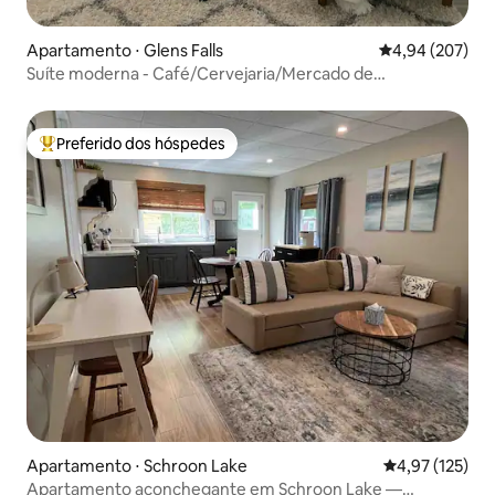
Apartamento ⋅ Glens Falls
4,94 de uma ava
4,94 (207)
Suíte moderna - Café/Cervejaria/Mercado de
agricultores/Distrito das Artes
Preferido dos hóspedes
Entre os melhores preferidos dos hóspedes
Apartamento ⋅ Schroon Lake
4,97 de uma av
4,97 (125)
Apartamento aconchegante em Schroon Lake —