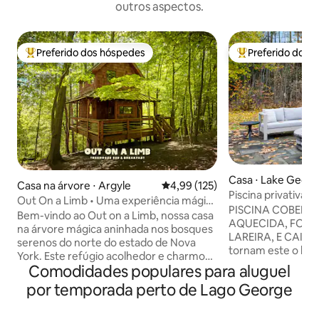
outros aspectos.
Preferido dos hóspedes
Preferido dos 
Entre os melhores preferidos dos hóspedes
Entre os melhore
Casa ⋅ Lake Geor
Casa na árvore ⋅ Argyle
4,99 de uma avaliação média de 
4,99 (125)
Piscina privativa |
Out On a Limb • Uma experiência mágica
luxo
PISCINA COBERTA
em uma casa na árvore
Bem-vindo ao Out on a Limb, nossa casa
AQUECIDA, FOGU
na árvore mágica aninhada nos bosques
LAREIRA, E CAIS
serenos do norte do estado de Nova
tornam este o luga
York. Este refúgio acolhedor e charmoso
experimentar a be
Comodidades populares para aluguel
oferece uma escapada tranquila e
Este espaço tem 
romântica, perfeita para casais ou
por temporada perto de Lago George
exclusivas, inclui
viajantes solitários que procuram se
churrasqueira, jogo
conectar com a natureza. Cercada por
mais. A 5 minutos 