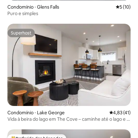
Condomínio ⋅ Glens Falls
5 de uma a
5 (10)
Puro e simples
Superhost
Superhost
Condomínio ⋅ Lake George
4,83 de uma a
4,83 (41)
Vida à beira do lago em The Cove – caminhe até o lago e a
vila